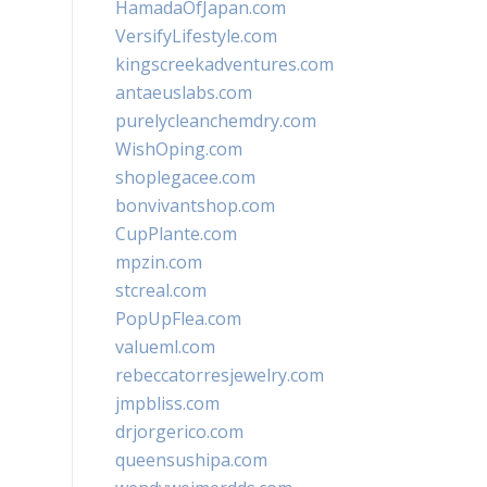
HamadaOfJapan.com
VersifyLifestyle.com
kingscreekadventures.com
antaeuslabs.com
purelycleanchemdry.com
WishOping.com
shoplegacee.com
bonvivantshop.com
CupPlante.com
mpzin.com
stcreal.com
PopUpFlea.com
valueml.com
rebeccatorresjewelry.com
jmpbliss.com
drjorgerico.com
queensushipa.com