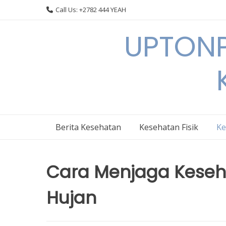
Skip
Call Us: +2782 444 YEAH
to
content
UPTONP
Berita Kesehatan
Kesehatan Fisik
Ke
Cara Menjaga Kese
Hujan