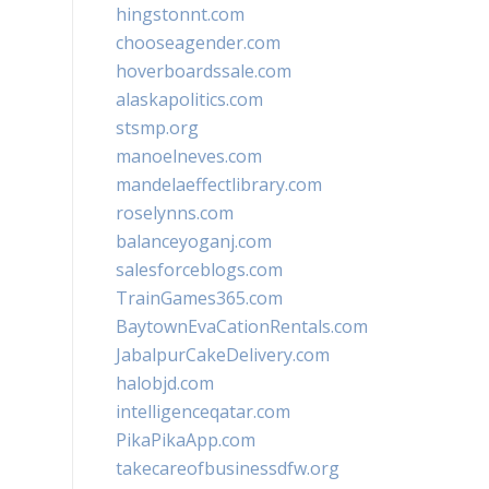
hingstonnt.com
chooseagender.com
hoverboardssale.com
alaskapolitics.com
stsmp.org
manoelneves.com
mandelaeffectlibrary.com
roselynns.com
balanceyoganj.com
salesforceblogs.com
TrainGames365.com
BaytownEvaCationRentals.com
JabalpurCakeDelivery.com
halobjd.com
intelligenceqatar.com
PikaPikaApp.com
takecareofbusinessdfw.org