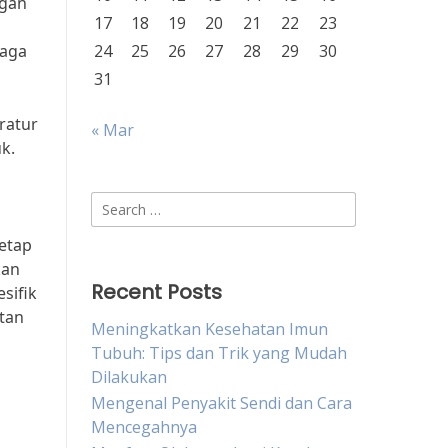
ngan
17
18
19
20
21
22
23
jaga
24
25
26
27
28
29
30
31
ratur
« Mar
k.
Search
for:
etap
kan
Recent Posts
sifik
tan
Meningkatkan Kesehatan Imun
Tubuh: Tips dan Trik yang Mudah
Dilakukan
Mengenal Penyakit Sendi dan Cara
Mencegahnya