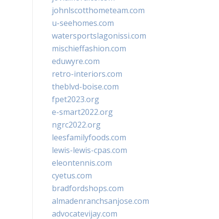
johnlscotthometeam.com
u-seehomes.com
watersportslagonissi.com
mischieffashion.com
eduwyre.com
retro-interiors.com
theblvd-boise.com
fpet2023.org
e-smart2022.org
ngrc2022.org
leesfamilyfoods.com
lewis-lewis-cpas.com
eleontennis.com
cyetus.com
bradfordshops.com
almadenranchsanjose.com
advocatevijay.com