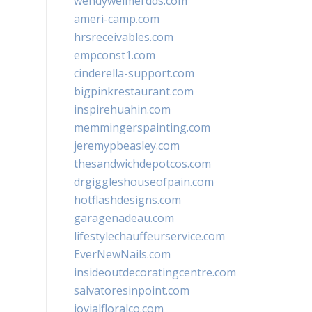
wendyweimerdds.com
ameri-camp.com
hrsreceivables.com
empconst1.com
cinderella-support.com
bigpinkrestaurant.com
inspirehuahin.com
memmingerspainting.com
jeremypbeasley.com
thesandwichdepotcos.com
drgiggleshouseofpain.com
hotflashdesigns.com
garagenadeau.com
lifestylechauffeurservice.com
EverNewNails.com
insideoutdecoratingcentre.com
salvatoresinpoint.com
jovialfloralco.com