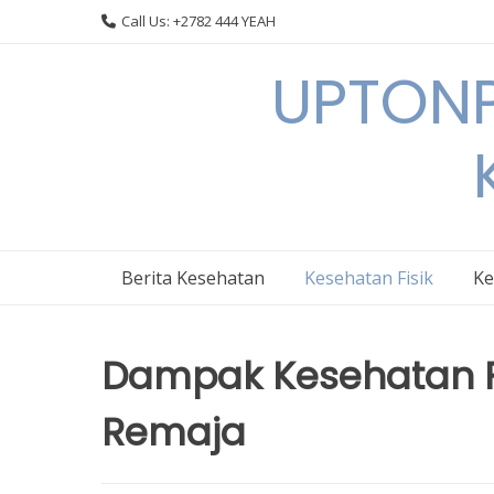
Skip
Call Us: +2782 444 YEAH
to
content
UPTONP
Berita Kesehatan
Kesehatan Fisik
Ke
Dampak Kesehatan F
Remaja