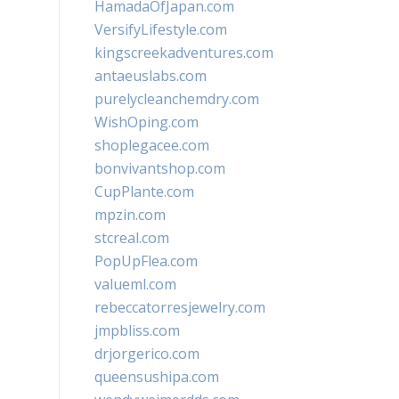
HamadaOfJapan.com
VersifyLifestyle.com
kingscreekadventures.com
antaeuslabs.com
purelycleanchemdry.com
WishOping.com
shoplegacee.com
bonvivantshop.com
CupPlante.com
mpzin.com
stcreal.com
PopUpFlea.com
valueml.com
rebeccatorresjewelry.com
jmpbliss.com
drjorgerico.com
queensushipa.com