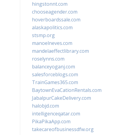
hingstonnt.com
chooseagender.com
hoverboardssale.com
alaskapolitics.com
stsmp.org
manoelneves.com
mandelaeffectlibrary.com
roselynns.com
balanceyoganj.com
salesforceblogs.com
TrainGames365.com
BaytownEvaCationRentals.com
JabalpurCakeDelivery.com
halobjd.com
intelligenceqatar.com
PikaPikaApp.com
takecareofbusinessdfw.org