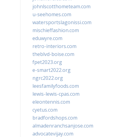
johnlscotthometeam.com
u-seehomes.com
watersportslagonissi.com
mischieffashion.com
eduwyre.com
retro-interiors.com
theblvd-boise.com
fpet2023.org
e-smart2022.org
ngrc2022.org
leesfamilyfoods.com
lewis-lewis-cpas.com
eleontennis.com
cyetus.com
bradfordshops.com
almadenranchsanjose.com
advocatevijay.com