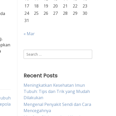
17
18
19
20
21
22
23
24
25
26
27
28
29
30
ada
31
« Mar
g.
apkan
a
Search
for:
Recent Posts
Meningkatkan Kesehatan Imun
Tubuh: Tips dan Trik yang Mudah
Dilakukan
Tubuh
epola
Mengenal Penyakit Sendi dan Cara
Mencegahnya