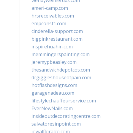
wendyweimerdds.com
ameri-camp.com
hrsreceivables.com
empconst1.com
cinderella-support.com
bigpinkrestaurant.com
inspirehuahin.com
memmingerspainting.com
jeremypbeasley.com
thesandwichdepotcos.com
drgiggleshouseofpain.com
hotflashdesigns.com
garagenadeau.com
lifestylechauffeurservice.com
EverNewNails.com
insideoutdecoratingcentre.com
salvatoresinpoint.com
jovialfloralco.com