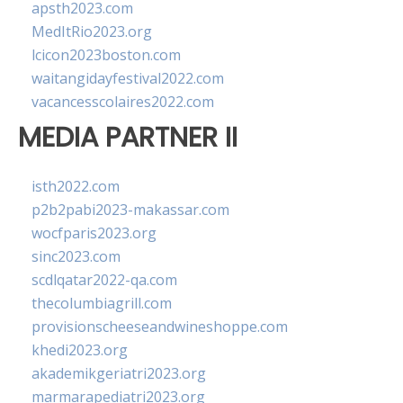
apsth2023.com
MedItRio2023.org
lcicon2023boston.com
waitangidayfestival2022.com
vacancesscolaires2022.com
MEDIA PARTNER II
isth2022.com
p2b2pabi2023-makassar.com
wocfparis2023.org
sinc2023.com
scdlqatar2022-qa.com
thecolumbiagrill.com
provisionscheeseandwineshoppe.com
khedi2023.org
akademikgeriatri2023.org
marmarapediatri2023.org