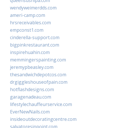
queensushipa.com
wendyweimerdds.com
ameri-camp.com
hrsreceivables.com
empconst1.com
cinderella-support.com
bigpinkrestaurant.com
inspirehuahin.com
memmingerspainting.com
jeremypbeasley.com
thesandwichdepotcos.com
drgiggleshouseofpain.com
hotflashdesigns.com
garagenadeau.com
lifestylechauffeurservice.com
EverNewNails.com
insideoutdecoratingcentre.com
salvatoresinpoint.com