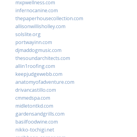
mxpwellness.com
infernocanine.com
thepaperhousecollection.com
allisonwillisholley.com
solslite.org
portwayinn.com
djmaddogmusic.com
thesoundarchitects.com
allin1roofing.com
keepjudgewebb.com
anatomyofadventure.com
drivancastillo.com
cmmedspa.com
midletontkd.com
gardensandgrills.com
basilfoodwine.com
nikko-tochigi.net