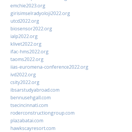
emchie2023.org
girisimselradyoloji2022.org
utcd2022.org
biosensor2022.org
ialp2022.org
klivet2022.org
ifac-hms2022.org
taoms2022.org
iias-euromena-conference2022.org
ivd2022.org
csity2022.org
ibsarstudyabroad.com
bennusehgall.com
tsecincinnati.com
roderconstructiongroup.com
plazabatai.com
hawkscayresort.com