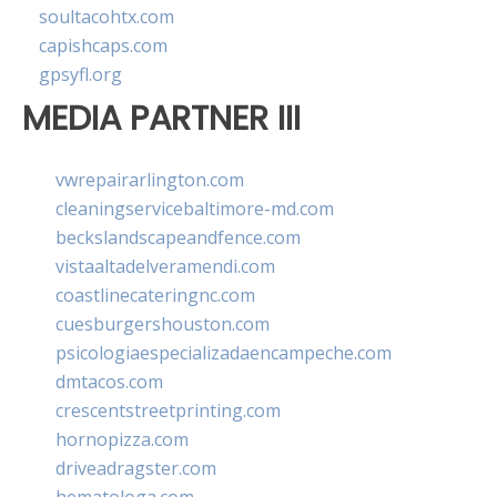
soultacohtx.com
capishcaps.com
gpsyfl.org
MEDIA PARTNER III
vwrepairarlington.com
cleaningservicebaltimore-md.com
beckslandscapeandfence.com
vistaaltadelveramendi.com
coastlinecateringnc.com
cuesburgershouston.com
psicologiaespecializadaencampeche.com
dmtacos.com
crescentstreetprinting.com
hornopizza.com
driveadragster.com
hematologa.com