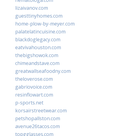
lizaivanov.com
guesttinyhomes.com
home-plow-by-meyer.com
palatelatincuisine.com
blackdoglegacy.com
eatvivahouston.com
thebigshowok.com
chimeandstave.com
greatwallseafoodny.com
theloverose.com
gabriovoice.com
resinflowart.com
p-sports.net
korsairstreetwear.com
petshopallston.com
avenue26tacos.com
topgglasses.com