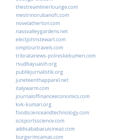
thestreamlinerlounge.com
mestrinorubanofc.com
novelatherton.com
nassvalleygardens.net
electjohnstewart.com
omptourtravels.com
tribratanews-polreskebumen.com
rsudbayuasih.org
publikjurnalistik.org
juneteenthapparel.net
italywarm.com
journaloffinanceeconomics.com
kvk-kumari.org
foodscienceandtechnology.com
scisportsscience.com
addisababacuisineaz.com
burgerimcamas.com