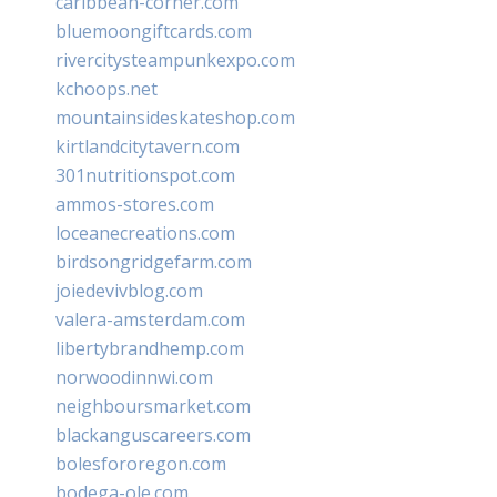
caribbean-corner.com
bluemoongiftcards.com
rivercitysteampunkexpo.com
kchoops.net
mountainsideskateshop.com
kirtlandcitytavern.com
301nutritionspot.com
ammos-stores.com
loceanecreations.com
birdsongridgefarm.com
joiedevivblog.com
valera-amsterdam.com
libertybrandhemp.com
norwoodinnwi.com
neighboursmarket.com
blackanguscareers.com
bolesfororegon.com
bodega-ole.com