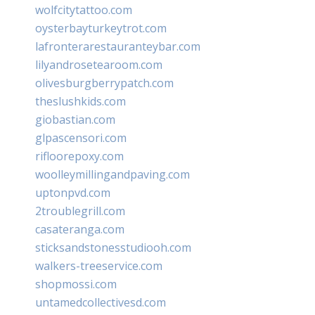
wolfcitytattoo.com
oysterbayturkeytrot.com
lafronterarestauranteybar.com
lilyandrosetearoom.com
olivesburgberrypatch.com
theslushkids.com
giobastian.com
glpascensori.com
rifloorepoxy.com
woolleymillingandpaving.com
uptonpvd.com
2troublegrill.com
casateranga.com
sticksandstonesstudiooh.com
walkers-treeservice.com
shopmossi.com
untamedcollectivesd.com