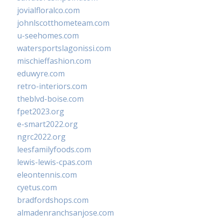
jovialfloralco.com
johnlscotthometeam.com
u-seehomes.com
watersportslagonissi.com
mischieffashion.com
eduwyre.com
retro-interiors.com
theblvd-boise.com
fpet2023.org
e-smart2022.org
ngrc2022.org
leesfamilyfoods.com
lewis-lewis-cpas.com
eleontennis.com
cyetus.com
bradfordshops.com
almadenranchsanjose.com