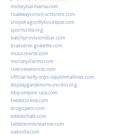
mickeybarmama.com
roadwayconstructioninc.com
shopdragonflyboutique.com
sportszilla.org
batchprovisionsbar.com
brasserie-gobette.com
musicrearte.com
morseysfarms.com
riverviewtennis.com
official-kelly-toys-squishmallows.com
displaygardenonsuncrest.org
bbq-empire-usa.com
feedstoreva.com
drogopets.com
ediblechalk.com
tabletennisnearme.com
oaksofa.com