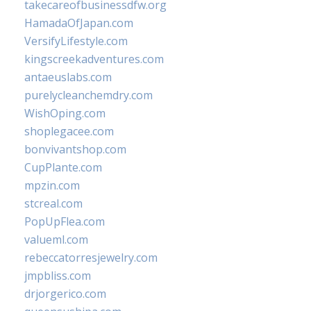
takecareofbusinessdfw.org
HamadaOfJapan.com
VersifyLifestyle.com
kingscreekadventures.com
antaeuslabs.com
purelycleanchemdry.com
WishOping.com
shoplegacee.com
bonvivantshop.com
CupPlante.com
mpzin.com
stcreal.com
PopUpFlea.com
valueml.com
rebeccatorresjewelry.com
jmpbliss.com
drjorgerico.com