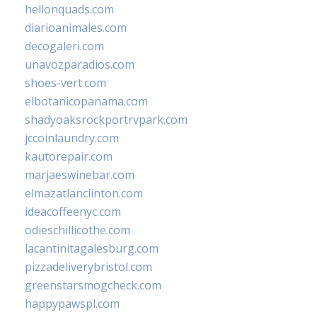
hellonquads.com
diarioanimales.com
decogaleri.com
unavozparadios.com
shoes-vert.com
elbotanicopanama.com
shadyoaksrockportrvpark.com
jccoinlaundry.com
kautorepair.com
marjaeswinebar.com
elmazatlanclinton.com
ideacoffeenyc.com
odieschillicothe.com
lacantinitagalesburg.com
pizzadeliverybristol.com
greenstarsmogcheck.com
happypawspl.com