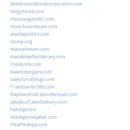
bettermoodfoodcorporation.com
hingstonnt.com
chooseagender.com
hoverboardssale.com
alaskapolitics.com
stsmp.org
manoelneves.com
mandelaeffectlibrary.com
roselynns.com
balanceyoganj.com
salesforceblogs.com
TrainGames365.com
BaytownEvaCationRentals.com
JabalpurCakeDelivery.com
halobjd.com
intelligenceqatar.com
PikaPikaApp.com