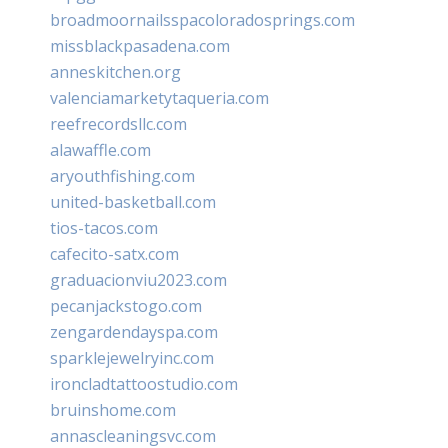
broadmoornailsspacoloradosprings.com
missblackpasadena.com
anneskitchen.org
valenciamarketytaqueria.com
reefrecordsllc.com
alawaffle.com
aryouthfishing.com
united-basketball.com
tios-tacos.com
cafecito-satx.com
graduacionviu2023.com
pecanjackstogo.com
zengardendayspa.com
sparklejewelryinc.com
ironcladtattoostudio.com
bruinshome.com
annascleaningsvc.com