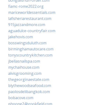
donglaishun-order.com
fiamc-rome2022.org
mariceworldessentials.com
lafisheriarestaurant.com
915jazzandmore.com
aguadulce-countryfair.com
jakehovis.com
bosswingsduluth.com
birminghamautocare.com
tonyscountrykitchen.com
jbellasnailspa.com
mychaihouse.com
alvisgrooming.com
thegeorginaestate.com
blythewoodseafood.com
paolosdelibangkok.com
bobacove.com
phoone24brookfield.com