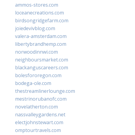
ammos-stores.com
loceanecreations.com
birdsongridgefarm.com
joiedevivblog.com
valera-amsterdam.com
libertybrandhemp.com
norwoodinnwi.com
neighboursmarket.com
blackanguscareers.com
bolesfororegon.com
bodega-ole.com
thestreamlinerlounge.com
mestrinorubanofc.com
novelatherton.com
nassvalleygardens.net
electjohnstewart.com
omptourtravels.com