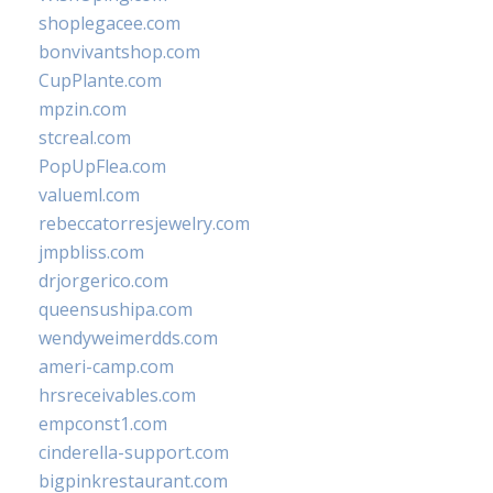
shoplegacee.com
bonvivantshop.com
CupPlante.com
mpzin.com
stcreal.com
PopUpFlea.com
valueml.com
rebeccatorresjewelry.com
jmpbliss.com
drjorgerico.com
queensushipa.com
wendyweimerdds.com
ameri-camp.com
hrsreceivables.com
empconst1.com
cinderella-support.com
bigpinkrestaurant.com