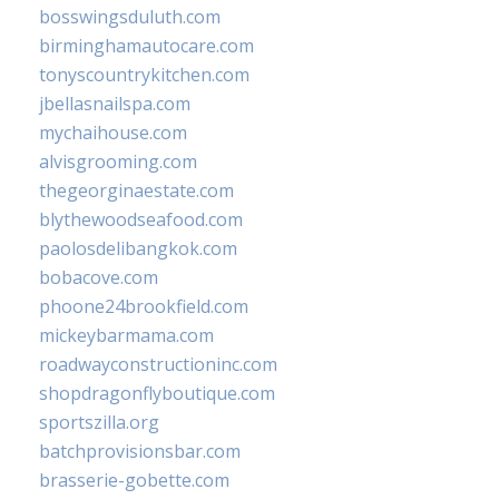
bosswingsduluth.com
birminghamautocare.com
tonyscountrykitchen.com
jbellasnailspa.com
mychaihouse.com
alvisgrooming.com
thegeorginaestate.com
blythewoodseafood.com
paolosdelibangkok.com
bobacove.com
phoone24brookfield.com
mickeybarmama.com
roadwayconstructioninc.com
shopdragonflyboutique.com
sportszilla.org
batchprovisionsbar.com
brasserie-gobette.com