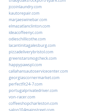
shadyoaksrockportrvpark.com
jccoinlaundry.com
kautorepair.com
marjaeswinebar.com
elmazatlanclinton.com
ideacoffeenyc.com
odieschillicothe.com
lacantinitagalesburg.com
pizzadeliverybristol.com
greenstarsmogcheck.com
happypawspl.com
callahansautoservicecenter.com
georgiascornermarket.com
perfectfit24-7.com
portugalprivatedriver.com
von-racer.com
coffeeshopcharleston.com
salon104mainstreet.com