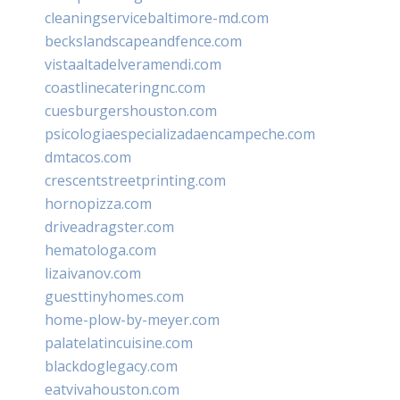
cleaningservicebaltimore-md.com
beckslandscapeandfence.com
vistaaltadelveramendi.com
coastlinecateringnc.com
cuesburgershouston.com
psicologiaespecializadaencampeche.com
dmtacos.com
crescentstreetprinting.com
hornopizza.com
driveadragster.com
hematologa.com
lizaivanov.com
guesttinyhomes.com
home-plow-by-meyer.com
palatelatincuisine.com
blackdoglegacy.com
eatvivahouston.com