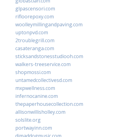
giobastian.com
glpascensori.com
rifloorepoxy.com
woolleymillingandpaving.com
uptonpvd.com
2troublegrill.com
casateranga.com
sticksandstonesstudiooh.com
walkers-treeservice.com
shopmossi.com
untamedcollectivesd.com
mxpwellness.com
infernocanine.com
thepaperhousecollection.com
allisonwillisholley.com
solslite.org
portwayinn.com
djmaddogmusic.com