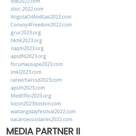
ibie2022.com
sbcc-2022.com
AngolaOilAndGas2022.com
Convoy4Freedom2022.com
grur2023.org
hkhk2023.org
napm2023.org
apsdfd2023.org
forumausape2023.com
imkl2023.com
careerfaircsd2023.com
apsth2023.com
MedItRio2023.org
lcicon2023boston.com
waitangidayfestival2022.com
vacancesscolaires2022.com
MEDIA PARTNER II