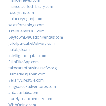
manoelneves.com
mandelaeffectlibrary.com
roselynns.com
balanceyoganj.com
salesforceblogs.com
TrainGames365.com
BaytownEvaCationRentals.com
JabalpurCakeDelivery.com
halobjd.com
intelligenceqatar.com
PikaPikaApp.com
takecareofbusinessdfw.org
HamadaOfJapan.com
VersifyLifestyle.com
kingscreekadventures.com
antaeuslabs.com
purelycleanchemdry.com
WishOping.com