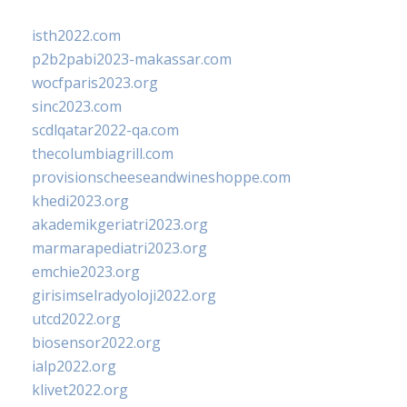
isth2022.com
p2b2pabi2023-makassar.com
wocfparis2023.org
sinc2023.com
scdlqatar2022-qa.com
thecolumbiagrill.com
provisionscheeseandwineshoppe.com
khedi2023.org
akademikgeriatri2023.org
marmarapediatri2023.org
emchie2023.org
girisimselradyoloji2022.org
utcd2022.org
biosensor2022.org
ialp2022.org
klivet2022.org