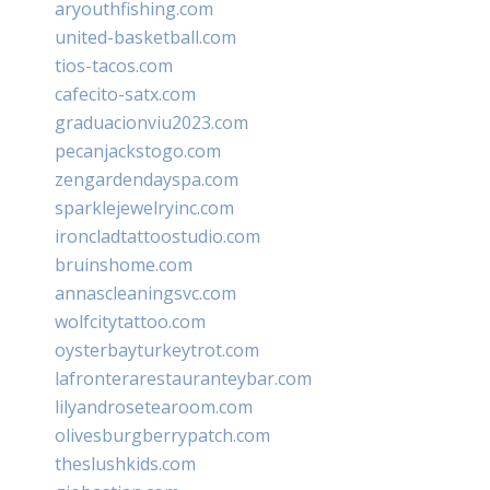
aryouthfishing.com
united-basketball.com
tios-tacos.com
cafecito-satx.com
graduacionviu2023.com
pecanjackstogo.com
zengardendayspa.com
sparklejewelryinc.com
ironcladtattoostudio.com
bruinshome.com
annascleaningsvc.com
wolfcitytattoo.com
oysterbayturkeytrot.com
lafronterarestauranteybar.com
lilyandrosetearoom.com
olivesburgberrypatch.com
theslushkids.com