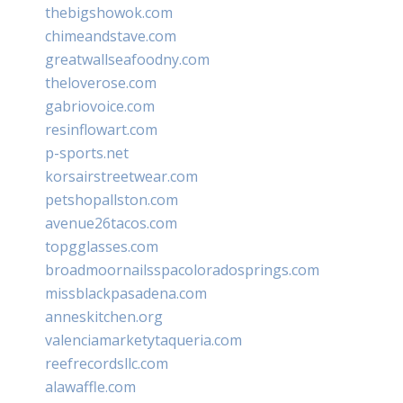
thebigshowok.com
chimeandstave.com
greatwallseafoodny.com
theloverose.com
gabriovoice.com
resinflowart.com
p-sports.net
korsairstreetwear.com
petshopallston.com
avenue26tacos.com
topgglasses.com
broadmoornailsspacoloradosprings.com
missblackpasadena.com
anneskitchen.org
valenciamarketytaqueria.com
reefrecordsllc.com
alawaffle.com