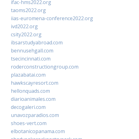
ifac-hms2022.org
taoms2022.org
iias-euromena-conference2022.org
ivd2022.org
csity2022.org
ibsarstudyabroad.com
bennusehgall.com
tsecincinnati.com
roderconstructiongroup.com
plazabatai.com
hawkscayresort.com
hellonquads.com
diarioanimales.com
decogaleri.com
unavozparadios.com
shoes-vert.com
elbotanicopanama.com