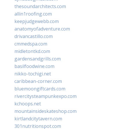
thesoundarchitects.com
allin1roofing.com
keepjudgewebb.com
anatomyofadventure.com
drivancastillo.com
cmmedspa.com
midletontkd.com
gardensandgrills.com
basilfoodwine.com
nikko-tochigi.net
caribbean-corner.com
bluemoongiftcards.com
rivercitysteampunkexpo.com
kchoops.net
mountainsideskateshop.com
kirtlandcitytavern.com
301nutritionspot.com