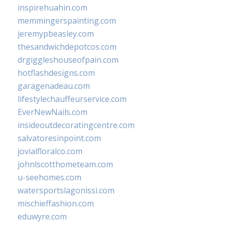
inspirehuahin.com
memmingerspainting.com
jeremypbeasley.com
thesandwichdepotcos.com
drgiggleshouseofpain.com
hotflashdesigns.com
garagenadeau.com
lifestylechauffeurservice.com
EverNewNails.com
insideoutdecoratingcentre.com
salvatoresinpoint.com
jovialfloralco.com
johnlscotthometeam.com
u-seehomes.com
watersportslagonissi.com
mischieffashion.com
eduwyre.com