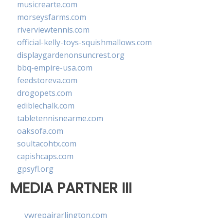
musicrearte.com
morseysfarms.com
riverviewtennis.com
official-kelly-toys-squishmallows.com
displaygardenonsuncrest.org
bbq-empire-usa.com
feedstoreva.com
drogopets.com
ediblechalk.com
tabletennisnearme.com
oaksofa.com
soultacohtx.com
capishcaps.com
gpsyfl.org
MEDIA PARTNER III
vwrepairarlington.com