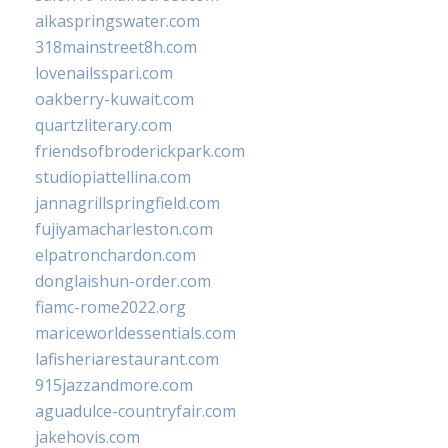
alkaspringswater.com
318mainstreet8h.com
lovenailsspari.com
oakberry-kuwait.com
quartzliterary.com
friendsofbroderickpark.com
studiopiattellina.com
jannagrillspringfield.com
fujiyamacharleston.com
elpatronchardon.com
donglaishun-order.com
fiamc-rome2022.org
mariceworldessentials.com
lafisheriarestaurant.com
915jazzandmore.com
aguadulce-countryfair.com
jakehovis.com