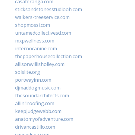
casateranga.com
sticksandstonesstudiooh.com
walkers-treeservice.com
shopmossi.com
untamedcollectivesd.com
mxpwellness.com
infernocanine.com
thepaperhousecollection.com
allisonwillisholley.com
solslite.org
portwayinn.com
djmaddogmusic.com
thesoundarchitects.com
allin1roofing.com
keepjudgewebb.com
anatomyofadventure.com
drivancastillo.com
cmmedspa.com