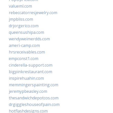
valueml.com
rebeccatorresjewelry.com
jmpbliss.com
drjorgerico.com
queensushipa.com
wendyweimerdds.com
ameri-camp.com
hrsreceivables.com
empconst1.com
cinderella-support.com
bigpinkrestaurant.com
inspirehuahin.com
memmingerspainting.com
jeremypbeasley.com
thesandwichdepotcos.com
drgiggleshouseofpain.com
hotflashdesigns.com