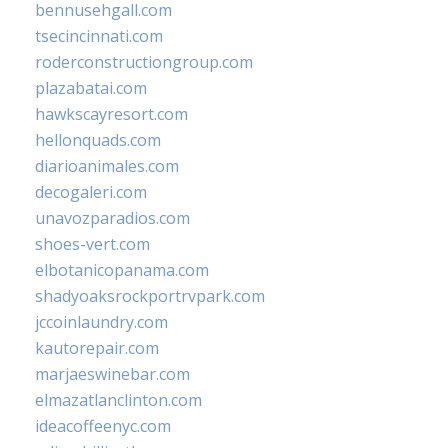
bennusehgall.com
tsecincinnati.com
roderconstructiongroup.com
plazabatai.com
hawkscayresort.com
hellonquads.com
diarioanimales.com
decogaleri.com
unavozparadios.com
shoes-vert.com
elbotanicopanama.com
shadyoaksrockportrvpark.com
jccoinlaundry.com
kautorepair.com
marjaeswinebar.com
elmazatlanclinton.com
ideacoffeenyc.com