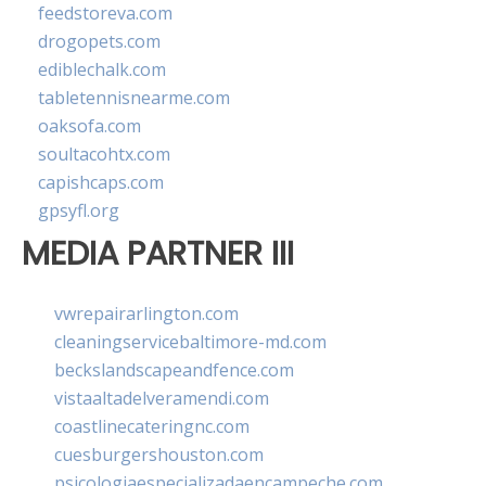
feedstoreva.com
drogopets.com
ediblechalk.com
tabletennisnearme.com
oaksofa.com
soultacohtx.com
capishcaps.com
gpsyfl.org
MEDIA PARTNER III
vwrepairarlington.com
cleaningservicebaltimore-md.com
beckslandscapeandfence.com
vistaaltadelveramendi.com
coastlinecateringnc.com
cuesburgershouston.com
psicologiaespecializadaencampeche.com