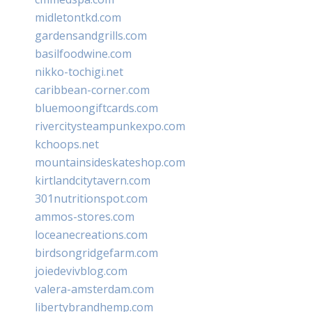
midletontkd.com
gardensandgrills.com
basilfoodwine.com
nikko-tochigi.net
caribbean-corner.com
bluemoongiftcards.com
rivercitysteampunkexpo.com
kchoops.net
mountainsideskateshop.com
kirtlandcitytavern.com
301nutritionspot.com
ammos-stores.com
loceanecreations.com
birdsongridgefarm.com
joiedevivblog.com
valera-amsterdam.com
libertybrandhemp.com