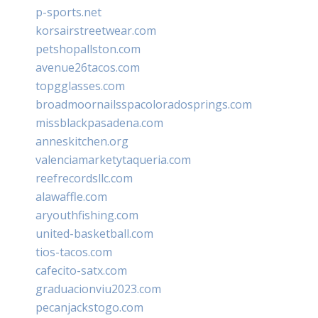
p-sports.net
korsairstreetwear.com
petshopallston.com
avenue26tacos.com
topgglasses.com
broadmoornailsspacoloradosprings.com
missblackpasadena.com
anneskitchen.org
valenciamarketytaqueria.com
reefrecordsllc.com
alawaffle.com
aryouthfishing.com
united-basketball.com
tios-tacos.com
cafecito-satx.com
graduacionviu2023.com
pecanjackstogo.com