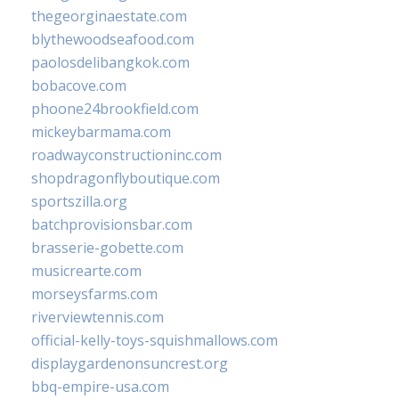
thegeorginaestate.com
blythewoodseafood.com
paolosdelibangkok.com
bobacove.com
phoone24brookfield.com
mickeybarmama.com
roadwayconstructioninc.com
shopdragonflyboutique.com
sportszilla.org
batchprovisionsbar.com
brasserie-gobette.com
musicrearte.com
morseysfarms.com
riverviewtennis.com
official-kelly-toys-squishmallows.com
displaygardenonsuncrest.org
bbq-empire-usa.com