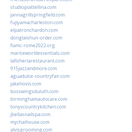
studiopiattellina.com
jannagrillspringfield.com
fujiyamacharleston.com
elpatronchardon.com
donglaishun-order.com
fiamc-rome2022.org
mariceworldessentials.com
lafisheriarestaurant.com
915jazzandmore.com
aguadulce-countryfair.com
jakehovis.com
bosswingsduluth.com
birminghamautocare.com
tonyscountrykitchen.com
jbellasnailspa.com
mychaihouse.com
alvisgrooming.com