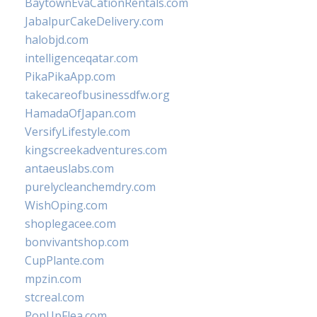
BaytownEvaCationRentals.com
JabalpurCakeDelivery.com
halobjd.com
intelligenceqatar.com
PikaPikaApp.com
takecareofbusinessdfw.org
HamadaOfJapan.com
VersifyLifestyle.com
kingscreekadventures.com
antaeuslabs.com
purelycleanchemdry.com
WishOping.com
shoplegacee.com
bonvivantshop.com
CupPlante.com
mpzin.com
stcreal.com
PopUpFlea.com