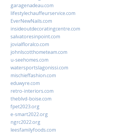
garagenadeau.com
lifestylechauffeurservice.com
EverNewNails.com
insideoutdecoratingcentre.com
salvatoresinpoint.com
jovialfloralco.com
johnlscotthometeam.com
u-seehomes.com
watersportslagonissi.com
mischieffashion.com
eduwyre.com
retro-interiors.com
theblvd-boise.com
fpet2023.org
e-smart2022.org
ngrc2022.org
leesfamilyfoods.com