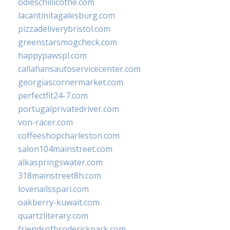
odieschillicothe.com
lacantinitagalesburg.com
pizzadeliverybristol.com
greenstarsmogcheck.com
happypawspl.com
callahansautoservicecenter.com
georgiascornermarket.com
perfectfit24-7.com
portugalprivatedriver.com
von-racer.com
coffeeshopcharleston.com
salon104mainstreet.com
alkaspringswater.com
318mainstreet8h.com
lovenailsspari.com
oakberry-kuwait.com
quartzliterary.com
friendsofbroderickpark.com