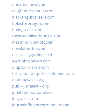
norwoodinnwi.com
neighboursmarket.com
blackanguscareers.com
bolesfororegon.com
bodega-ole.com
thestreamlinerlounge.com
mestrinorubanofc.com
novelatherton.com
nassvalleygardens.net
electjohnstewart.com
omptourtravels.com
tribratanews-polreskebumen.com
rsudbayuasih.org
publikjurnalistik.org
juneteenthapparel.net
italywarm.com
journaloffinanceeconomics.com