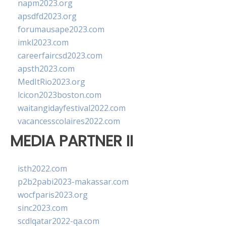
napm2023.org
apsdfd2023.org
forumausape2023.com
imkl2023.com
careerfaircsd2023.com
apsth2023.com
MedItRio2023.org
lcicon2023boston.com
waitangidayfestival2022.com
vacancesscolaires2022.com
MEDIA PARTNER II
isth2022.com
p2b2pabi2023-makassar.com
wocfparis2023.org
sinc2023.com
scdlqatar2022-qa.com