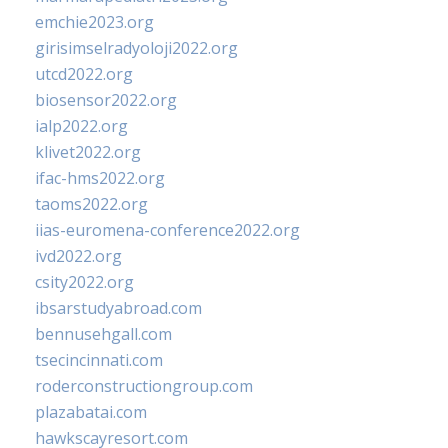
emchie2023.org
girisimselradyoloji2022.org
utcd2022.org
biosensor2022.org
ialp2022.org
klivet2022.org
ifac-hms2022.org
taoms2022.org
iias-euromena-conference2022.org
ivd2022.org
csity2022.org
ibsarstudyabroad.com
bennusehgall.com
tsecincinnati.com
roderconstructiongroup.com
plazabatai.com
hawkscayresort.com