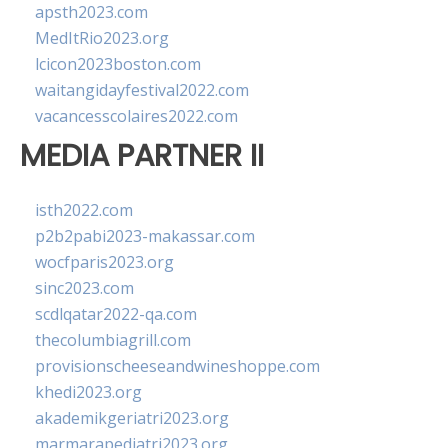
apsth2023.com
MedItRio2023.org
lcicon2023boston.com
waitangidayfestival2022.com
vacancesscolaires2022.com
MEDIA PARTNER II
isth2022.com
p2b2pabi2023-makassar.com
wocfparis2023.org
sinc2023.com
scdlqatar2022-qa.com
thecolumbiagrill.com
provisionscheeseandwineshoppe.com
khedi2023.org
akademikgeriatri2023.org
marmarapediatri2023.org