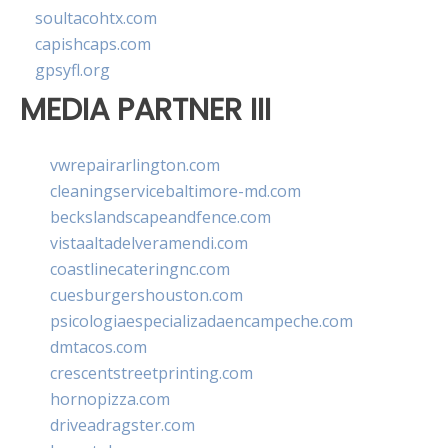
soultacohtx.com
capishcaps.com
gpsyfl.org
MEDIA PARTNER III
vwrepairarlington.com
cleaningservicebaltimore-md.com
beckslandscapeandfence.com
vistaaltadelveramendi.com
coastlinecateringnc.com
cuesburgershouston.com
psicologiaespecializadaencampeche.com
dmtacos.com
crescentstreetprinting.com
hornopizza.com
driveadragster.com