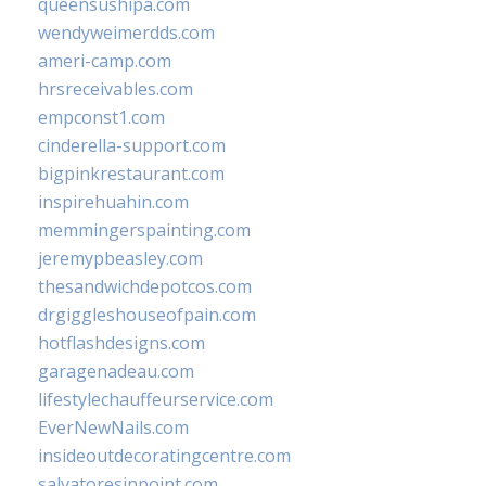
queensushipa.com
wendyweimerdds.com
ameri-camp.com
hrsreceivables.com
empconst1.com
cinderella-support.com
bigpinkrestaurant.com
inspirehuahin.com
memmingerspainting.com
jeremypbeasley.com
thesandwichdepotcos.com
drgiggleshouseofpain.com
hotflashdesigns.com
garagenadeau.com
lifestylechauffeurservice.com
EverNewNails.com
insideoutdecoratingcentre.com
salvatoresinpoint.com