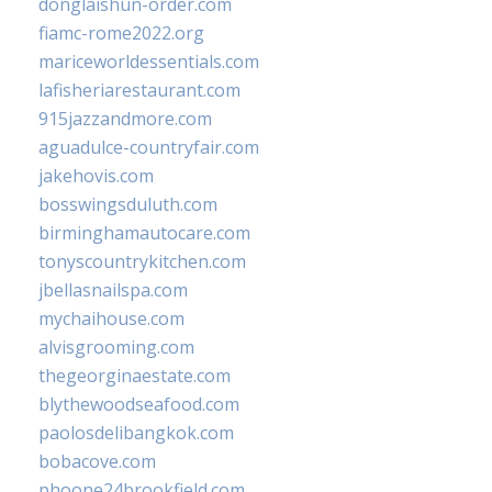
donglaishun-order.com
fiamc-rome2022.org
mariceworldessentials.com
lafisheriarestaurant.com
915jazzandmore.com
aguadulce-countryfair.com
jakehovis.com
bosswingsduluth.com
birminghamautocare.com
tonyscountrykitchen.com
jbellasnailspa.com
mychaihouse.com
alvisgrooming.com
thegeorginaestate.com
blythewoodseafood.com
paolosdelibangkok.com
bobacove.com
phoone24brookfield.com