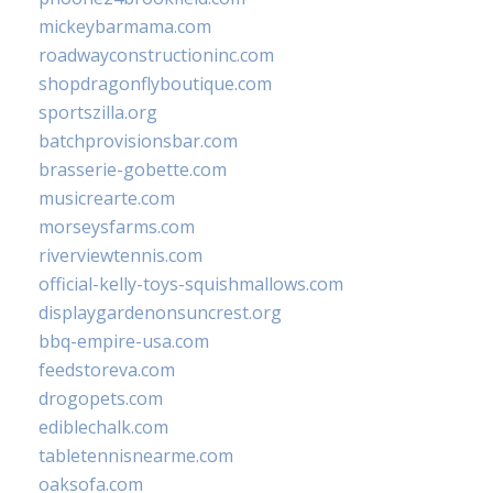
mickeybarmama.com
roadwayconstructioninc.com
shopdragonflyboutique.com
sportszilla.org
batchprovisionsbar.com
brasserie-gobette.com
musicrearte.com
morseysfarms.com
riverviewtennis.com
official-kelly-toys-squishmallows.com
displaygardenonsuncrest.org
bbq-empire-usa.com
feedstoreva.com
drogopets.com
ediblechalk.com
tabletennisnearme.com
oaksofa.com