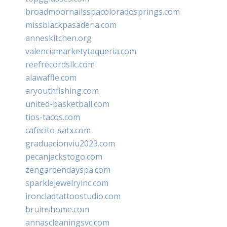
broadmoornailsspacoloradosprings.com
missblackpasadena.com
anneskitchen.org
valenciamarketytaqueria.com
reefrecordsllc.com
alawaffle.com
aryouthfishing.com
united-basketball.com
tios-tacos.com
cafecito-satx.com
graduacionviu2023.com
pecanjackstogo.com
zengardendayspa.com
sparklejewelryinc.com
ironcladtattoostudio.com
bruinshome.com
annascleaningsvc.com