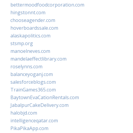
bettermoodfoodcorporation.com
hingstonnt.com
chooseagender.com
hoverboardssale.com
alaskapolitics.com
stsmp.org
manoelneves.com
mandelaeffectlibrary.com
roselynns.com
balanceyoganj.com
salesforceblogs.com
TrainGames365.com
BaytownEvaCationRentals.com
JabalpurCakeDelivery.com
halobjd.com
intelligenceqatar.com
PikaPikaApp.com