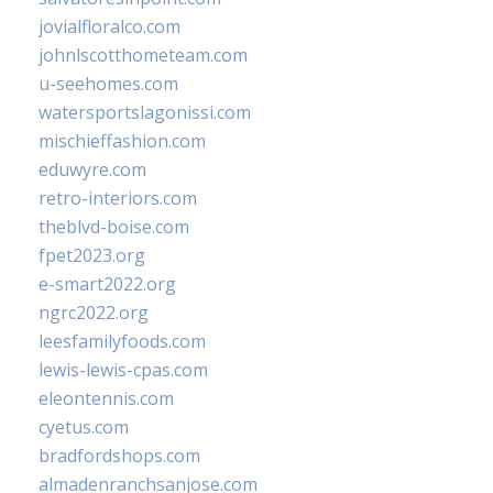
jovialfloralco.com
johnlscotthometeam.com
u-seehomes.com
watersportslagonissi.com
mischieffashion.com
eduwyre.com
retro-interiors.com
theblvd-boise.com
fpet2023.org
e-smart2022.org
ngrc2022.org
leesfamilyfoods.com
lewis-lewis-cpas.com
eleontennis.com
cyetus.com
bradfordshops.com
almadenranchsanjose.com