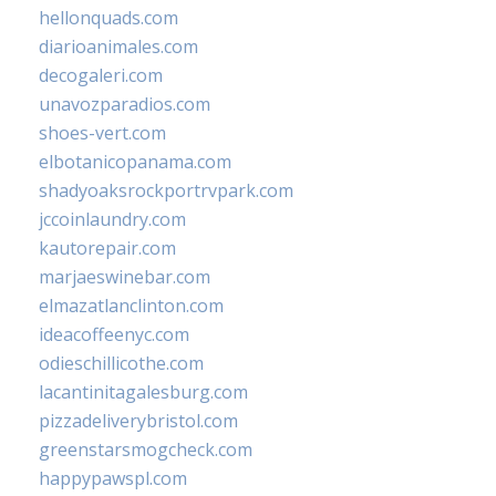
hellonquads.com
diarioanimales.com
decogaleri.com
unavozparadios.com
shoes-vert.com
elbotanicopanama.com
shadyoaksrockportrvpark.com
jccoinlaundry.com
kautorepair.com
marjaeswinebar.com
elmazatlanclinton.com
ideacoffeenyc.com
odieschillicothe.com
lacantinitagalesburg.com
pizzadeliverybristol.com
greenstarsmogcheck.com
happypawspl.com