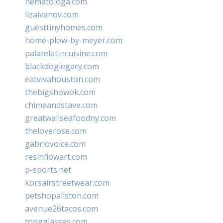
hematologa.com
lizaivanov.com
guesttinyhomes.com
home-plow-by-meyer.com
palatelatincuisine.com
blackdoglegacy.com
eatvivahouston.com
thebigshowok.com
chimeandstave.com
greatwallseafoodny.com
theloverose.com
gabriovoice.com
resinflowart.com
p-sports.net
korsairstreetwear.com
petshopallston.com
avenue26tacos.com
topgglasses.com