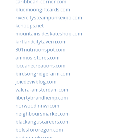
caribbean-corner.com
bluemoongiftcards.com
rivercitysteampunkexpo.com
kchoops.net
mountainsideskateshop.com
kirtlandcitytavern.com
301nutritionspot.com
ammos-stores.com
loceanecreations.com
birdsongridgefarm.com
joiedevivblog.com
valera-amsterdam.com
libertybrandhemp.com
norwoodinnwi.com
neighboursmarket.com
blackanguscareers.com
bolesfororegon.com
bodega-ole.com