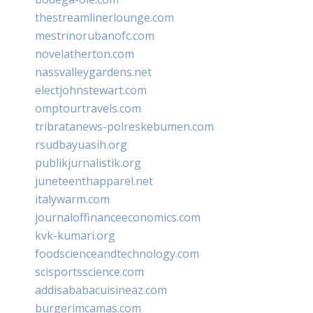
thestreamlinerlounge.com
mestrinorubanofc.com
novelatherton.com
nassvalleygardens.net
electjohnstewart.com
omptourtravels.com
tribratanews-polreskebumen.com
rsudbayuasih.org
publikjurnalistik.org
juneteenthapparel.net
italywarm.com
journaloffinanceeconomics.com
kvk-kumari.org
foodscienceandtechnology.com
scisportsscience.com
addisababacuisineaz.com
burgerimcamas.com