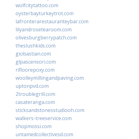
wolfcitytattoo.com
oysterbayturkeytrot.com
lafronterarestauranteybar.com
lilyandrosetearoom.com
olivesburgberrypatch.com
theslushkids.com
giobastian.com
glpascensori.com
rifloorepoxy.com
woolleymillingandpaving.com
uptonpvd.com
2troublegrill.com
casateranga.com
sticksandstonesstudiooh.com
walkers-treeservice.com
shopmossi.com
untamedcollectivesd.com