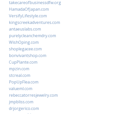
takecareofbusinessdfw.org
HamadaOfJapan.com
VersifyLifestyle.com
kingscreekadventures.com
antaeuslabs.com
purelycleanchemdry.com
WishOping.com
shoplegacee.com
bonvivantshop.com
CupPlante.com
mpzin.com
stcreal.com
PopUpFlea.com
valueml.com
rebeccatorresjewelry.com
jmpbliss.com
drjorgerico.com