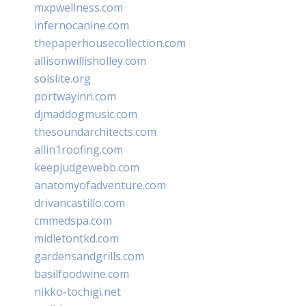
mxpwellness.com
infernocanine.com
thepaperhousecollection.com
allisonwillisholley.com
solslite.org
portwayinn.com
djmaddogmusic.com
thesoundarchitects.com
allin1roofing.com
keepjudgewebb.com
anatomyofadventure.com
drivancastillo.com
cmmedspa.com
midletontkd.com
gardensandgrills.com
basilfoodwine.com
nikko-tochigi.net