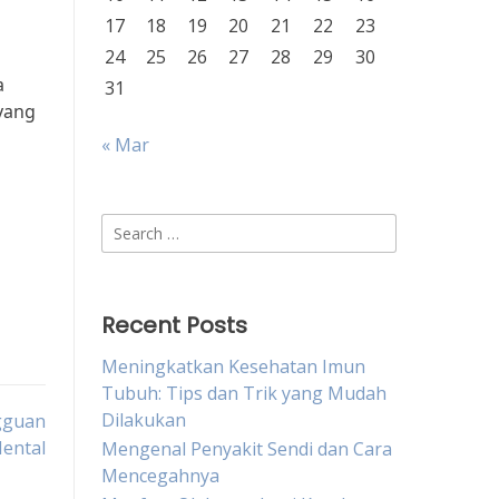
17
18
19
20
21
22
23
24
25
26
27
28
29
30
a
31
 yang
« Mar
Search
for:
Recent Posts
Meningkatkan Kesehatan Imun
Tubuh: Tips dan Trik yang Mudah
Dilakukan
gguan
ental
Mengenal Penyakit Sendi dan Cara
Mencegahnya