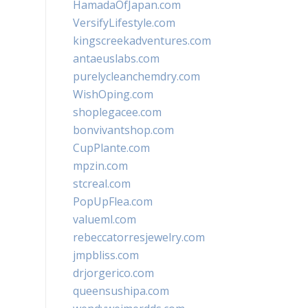
HamadaOfJapan.com
VersifyLifestyle.com
kingscreekadventures.com
antaeuslabs.com
purelycleanchemdry.com
WishOping.com
shoplegacee.com
bonvivantshop.com
CupPlante.com
mpzin.com
stcreal.com
PopUpFlea.com
valueml.com
rebeccatorresjewelry.com
jmpbliss.com
drjorgerico.com
queensushipa.com