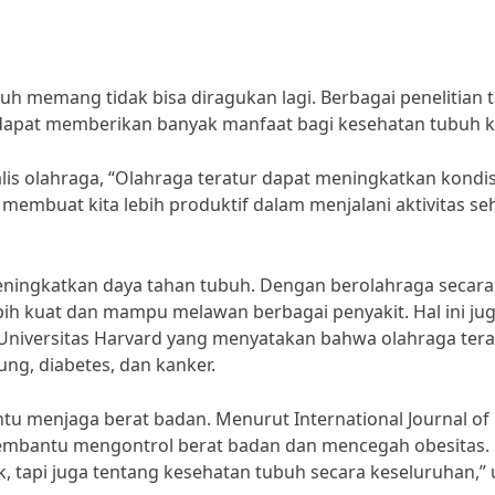
h memang tidak bisa diragukan lagi. Berbagai penelitian t
 dapat memberikan banyak manfaat bagi kesehatan tubuh ki
lis olahraga, “Olahraga teratur dapat meningkatkan kondisi
embuat kita lebih produktif dalam menjalani aktivitas seh
meningkatkan daya tahan tubuh. Dengan berolahraga secara
bih kuat dan mampu melawan berbagai penyakit. Hal ini ju
h Universitas Harvard yang menyatakan bahwa olahraga tera
ung, diabetes, dan kanker.
ntu menjaga berat badan. Menurut International Journal of
t membantu mengontrol berat badan dan mencegah obesitas.
k, tapi juga tentang kesehatan tubuh secara keseluruhan,” 