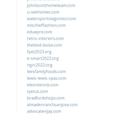
johnlscotthometeam.com
u-seehomes.com
watersportslagonissi.com
mischieffashion.com
eduwyre.com
retro-interiors.com
theblvd-boise.com
fpet2023.org
e-smart2022.org
ngrc2022.org
leesfamilyfoods.com
lewis-lewis-cpas.com
eleontennis.com
cyetus.com
bradfordshops.com
almadenranchsanjose.com
advocatevijay.com