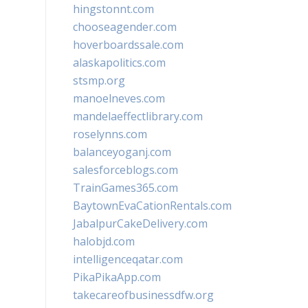
hingstonnt.com
chooseagender.com
hoverboardssale.com
alaskapolitics.com
stsmp.org
manoelneves.com
mandelaeffectlibrary.com
roselynns.com
balanceyoganj.com
salesforceblogs.com
TrainGames365.com
BaytownEvaCationRentals.com
JabalpurCakeDelivery.com
halobjd.com
intelligenceqatar.com
PikaPikaApp.com
takecareofbusinessdfw.org