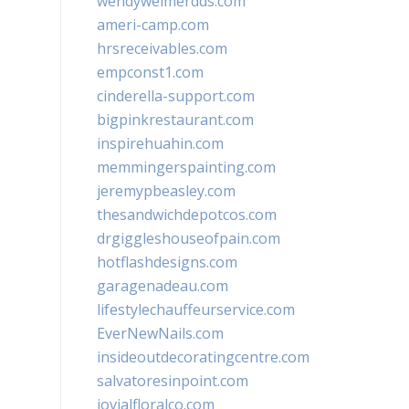
wendyweimerdds.com
ameri-camp.com
hrsreceivables.com
empconst1.com
cinderella-support.com
bigpinkrestaurant.com
inspirehuahin.com
memmingerspainting.com
jeremypbeasley.com
thesandwichdepotcos.com
drgiggleshouseofpain.com
hotflashdesigns.com
garagenadeau.com
lifestylechauffeurservice.com
EverNewNails.com
insideoutdecoratingcentre.com
salvatoresinpoint.com
jovialfloralco.com