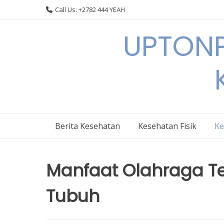
Skip
Call Us: +2782 444 YEAH
to
content
UPTONP
Berita Kesehatan
Kesehatan Fisik
Ke
Manfaat Olahraga Te
Tubuh