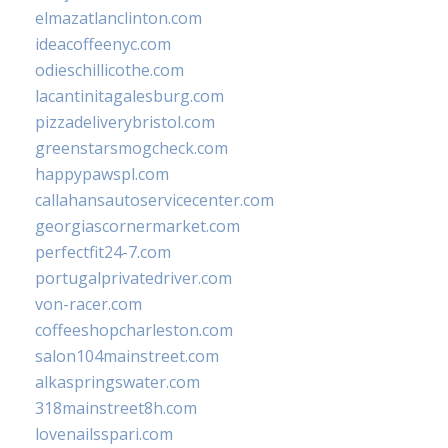
elmazatlanclinton.com
ideacoffeenyc.com
odieschillicothe.com
lacantinitagalesburg.com
pizzadeliverybristol.com
greenstarsmogcheck.com
happypawspl.com
callahansautoservicecenter.com
georgiascornermarket.com
perfectfit24-7.com
portugalprivatedriver.com
von-racer.com
coffeeshopcharleston.com
salon104mainstreet.com
alkaspringswater.com
318mainstreet8h.com
lovenailsspari.com