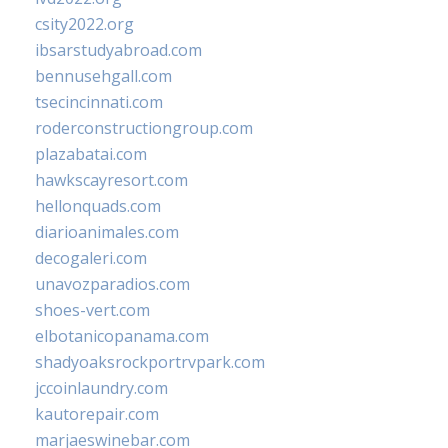
csity2022.org
ibsarstudyabroad.com
bennusehgall.com
tsecincinnati.com
roderconstructiongroup.com
plazabatai.com
hawkscayresort.com
hellonquads.com
diarioanimales.com
decogaleri.com
unavozparadios.com
shoes-vert.com
elbotanicopanama.com
shadyoaksrockportrvpark.com
jccoinlaundry.com
kautorepair.com
marjaeswinebar.com