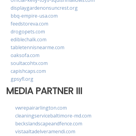
official-kelly-toys-squishmallows.com
displaygardenonsuncrest.org
bbq-empire-usa.com
feedstoreva.com
drogopets.com
ediblechalk.com
tabletennisnearme.com
oaksofa.com
soultacohtx.com
capishcaps.com
gpsyfl.org
MEDIA PARTNER III
vwrepairarlington.com
cleaningservicebaltimore-md.com
beckslandscapeandfence.com
vistaaltadelveramendi.com