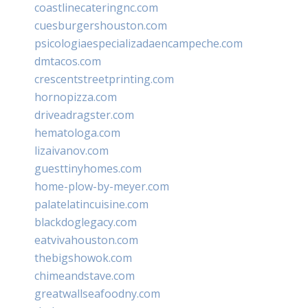
coastlinecateringnc.com
cuesburgershouston.com
psicologiaespecializadaencampeche.com
dmtacos.com
crescentstreetprinting.com
hornopizza.com
driveadragster.com
hematologa.com
lizaivanov.com
guesttinyhomes.com
home-plow-by-meyer.com
palatelatincuisine.com
blackdoglegacy.com
eatvivahouston.com
thebigshowok.com
chimeandstave.com
greatwallseafoodny.com