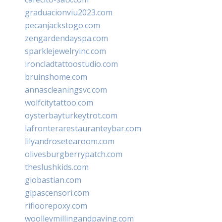
graduacionviu2023.com
pecanjackstogo.com
zengardendayspa.com
sparklejewelryinc.com
ironcladtattoostudio.com
bruinshome.com
annascleaningsvc.com
wolfcitytattoo.com
oysterbayturkeytrot.com
lafronterarestauranteybar.com
lilyandrosetearoom.com
olivesburgberrypatch.com
theslushkids.com
giobastian.com
glpascensori.com
rifloorepoxy.com
woolleymillingandpaving.com