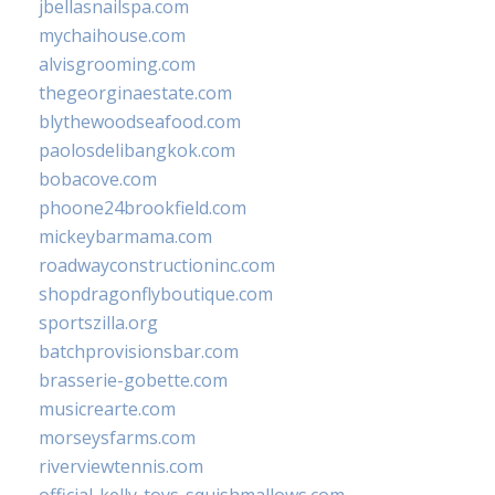
jbellasnailspa.com
mychaihouse.com
alvisgrooming.com
thegeorginaestate.com
blythewoodseafood.com
paolosdelibangkok.com
bobacove.com
phoone24brookfield.com
mickeybarmama.com
roadwayconstructioninc.com
shopdragonflyboutique.com
sportszilla.org
batchprovisionsbar.com
brasserie-gobette.com
musicrearte.com
morseysfarms.com
riverviewtennis.com