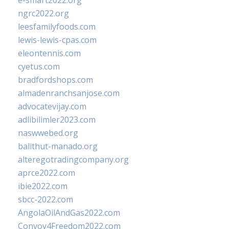
e-smart2022.org
ngrc2022.org
leesfamilyfoods.com
lewis-lewis-cpas.com
eleontennis.com
cyetus.com
bradfordshops.com
almadenranchsanjose.com
advocatevijay.com
adlibilimler2023.com
naswwebed.org
balithut-manado.org
alteregotradingcompany.org
aprce2022.com
ibie2022.com
sbcc-2022.com
AngolaOilAndGas2022.com
Convoy4Freedom2022.com