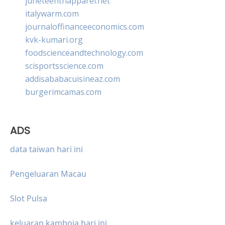
juneteenthapparel.net
italywarm.com
journaloffinanceeconomics.com
kvk-kumari.org
foodscienceandtechnology.com
scisportsscience.com
addisababacuisineaz.com
burgerimcamas.com
ADS
data taiwan hari ini
Pengeluaran Macau
Slot Pulsa
keluaran kamboja hari ini