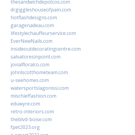
thesandwichdepotcos.com
drgiggleshouseofpain.com
hotflashdesigns.com
garagenadeau.com
lifestylechauffeurservice.com
EverNewNails.com
insideoutdecoratingcentre.com
salvatoresinpoint.com
jovialfloralco.com
johnlscotthometeam.com
u-seehomes.com
watersportslagonissi.com
mischieffashion.com
eduwyre.com
retro-interiors.com
theblvd-boise.com
fpet2023.org