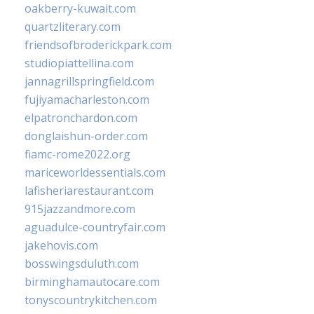
oakberry-kuwait.com
quartzliterary.com
friendsofbroderickpark.com
studiopiattellina.com
jannagrillspringfield.com
fujiyamacharleston.com
elpatronchardon.com
donglaishun-order.com
fiamc-rome2022.org
mariceworldessentials.com
lafisheriarestaurant.com
915jazzandmore.com
aguadulce-countryfair.com
jakehovis.com
bosswingsduluth.com
birminghamautocare.com
tonyscountrykitchen.com