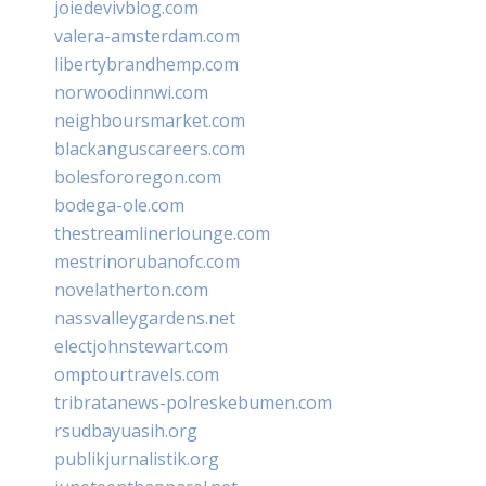
joiedevivblog.com
valera-amsterdam.com
libertybrandhemp.com
norwoodinnwi.com
neighboursmarket.com
blackanguscareers.com
bolesfororegon.com
bodega-ole.com
thestreamlinerlounge.com
mestrinorubanofc.com
novelatherton.com
nassvalleygardens.net
electjohnstewart.com
omptourtravels.com
tribratanews-polreskebumen.com
rsudbayuasih.org
publikjurnalistik.org