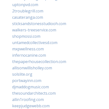
uptonpvd.com
2troublegrill.com
casateranga.com
sticksandstonesstudiooh.com
walkers-treeservice.com
shopmossi.com
untamedcollectivesd.com
mxpwellness.com
infernocanine.com
thepaperhousecollection.com
allisonwillisholley.com
solslite.org
portwayinn.com
djmaddogmusic.com
thesoundarchitects.com
allin1roofing.com
keepjudgewebb.com