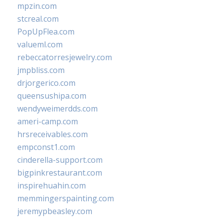
mpzin.com
stcreal.com
PopUpFlea.com
valueml.com
rebeccatorresjewelry.com
jmpbliss.com
drjorgerico.com
queensushipa.com
wendyweimerdds.com
ameri-camp.com
hrsreceivables.com
empconst1.com
cinderella-support.com
bigpinkrestaurant.com
inspirehuahin.com
memmingerspainting.com
jeremypbeasley.com