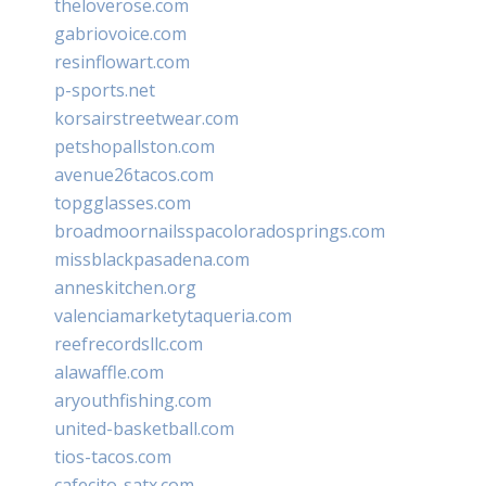
theloverose.com
gabriovoice.com
resinflowart.com
p-sports.net
korsairstreetwear.com
petshopallston.com
avenue26tacos.com
topgglasses.com
broadmoornailsspacoloradosprings.com
missblackpasadena.com
anneskitchen.org
valenciamarketytaqueria.com
reefrecordsllc.com
alawaffle.com
aryouthfishing.com
united-basketball.com
tios-tacos.com
cafecito-satx.com