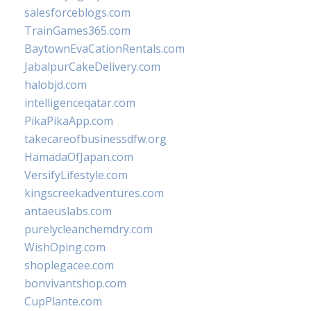
salesforceblogs.com
TrainGames365.com
BaytownEvaCationRentals.com
JabalpurCakeDelivery.com
halobjd.com
intelligenceqatar.com
PikaPikaApp.com
takecareofbusinessdfw.org
HamadaOfJapan.com
VersifyLifestyle.com
kingscreekadventures.com
antaeuslabs.com
purelycleanchemdry.com
WishOping.com
shoplegacee.com
bonvivantshop.com
CupPlante.com