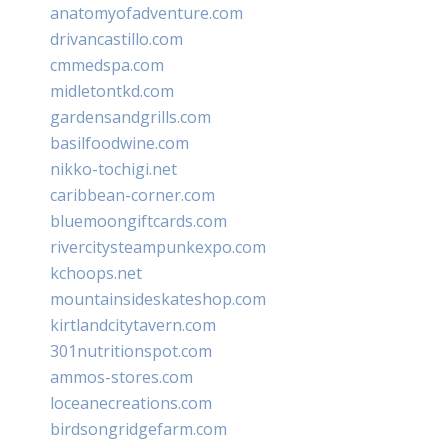
anatomyofadventure.com
drivancastillo.com
cmmedspa.com
midletontkd.com
gardensandgrills.com
basilfoodwine.com
nikko-tochigi.net
caribbean-corner.com
bluemoongiftcards.com
rivercitysteampunkexpo.com
kchoops.net
mountainsideskateshop.com
kirtlandcitytavern.com
301nutritionspot.com
ammos-stores.com
loceanecreations.com
birdsongridgefarm.com