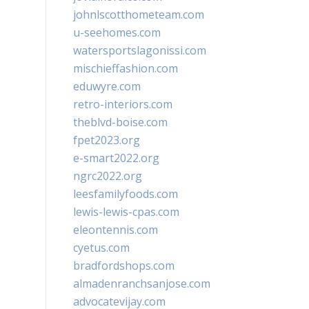
johnlscotthometeam.com
u-seehomes.com
watersportslagonissi.com
mischieffashion.com
eduwyre.com
retro-interiors.com
theblvd-boise.com
fpet2023.org
e-smart2022.org
ngrc2022.org
leesfamilyfoods.com
lewis-lewis-cpas.com
eleontennis.com
cyetus.com
bradfordshops.com
almadenranchsanjose.com
advocatevijay.com