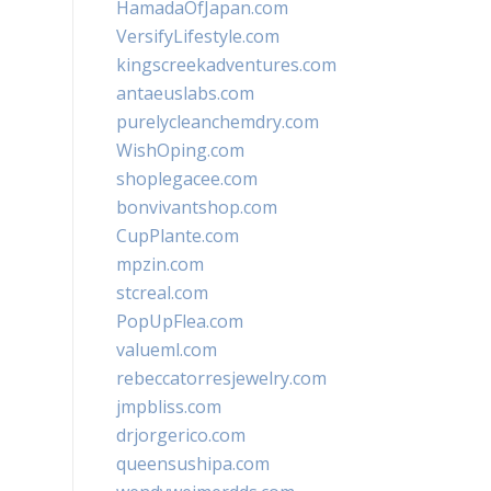
HamadaOfJapan.com
VersifyLifestyle.com
kingscreekadventures.com
antaeuslabs.com
purelycleanchemdry.com
WishOping.com
shoplegacee.com
bonvivantshop.com
CupPlante.com
mpzin.com
stcreal.com
PopUpFlea.com
valueml.com
rebeccatorresjewelry.com
jmpbliss.com
drjorgerico.com
queensushipa.com