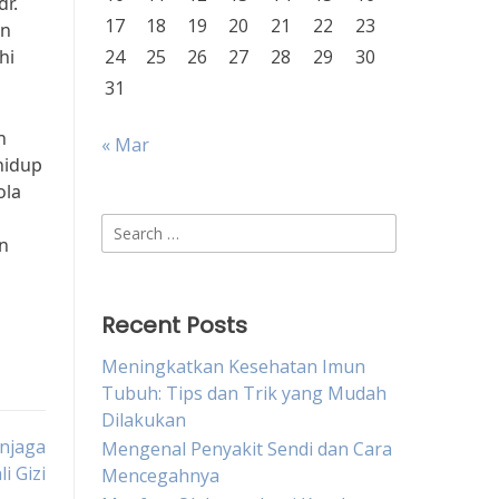
dr.
17
18
19
20
21
22
23
an
hi
24
25
26
27
28
29
30
31
n
« Mar
hidup
ola
Search
n
for:
Recent Posts
Meningkatkan Kesehatan Imun
Tubuh: Tips dan Trik yang Mudah
Dilakukan
njaga
Mengenal Penyakit Sendi dan Cara
i Gizi
Mencegahnya