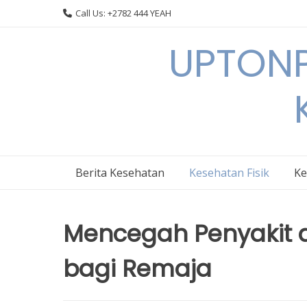
Skip
Call Us: +2782 444 YEAH
to
content
UPTONP
Berita Kesehatan
Kesehatan Fisik
Ke
Mencegah Penyakit 
bagi Remaja