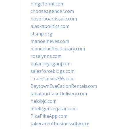
hingstonnt.com
chooseagender.com
hoverboardssale.com
alaskapolitics.com
stsmp.org
manoelneves.com
mandelaeffectlibrary.com
roselynns.com
balanceyoganj.com
salesforceblogs.com
TrainGames365.com
BaytownEvaCationRentals.com
JabalpurCakeDelivery.com
halobjd.com
intelligenceqatar.com
PikaPikaApp.com
takecareofbusinessdfw.org