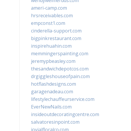
wendyweimerdds.com
ameri-camp.com
hrsreceivables.com
empconst1.com
cinderella-support.com
bigpinkrestaurant.com
inspirehuahin.com
memmingerspainting.com
jeremypbeasley.com
thesandwichdepotcos.com
drgiggleshouseofpain.com
hotflashdesigns.com
garagenadeau.com
lifestylechauffeurservice.com
EverNewNails.com
insideoutdecoratingcentre.com
salvatoresinpoint.com
jovialfloralco.com