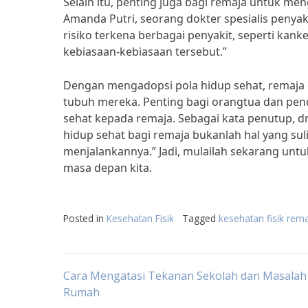
Selain itu, penting juga bagi remaja untuk m
Amanda Putri, seorang dokter spesialis peny
risiko terkena berbagai penyakit, seperti kank
kebiasaan-kebiasaan tersebut.”
Dengan mengadopsi pola hidup sehat, remaja
tubuh mereka. Penting bagi orangtua dan pen
sehat kepada remaja. Sebagai kata penutup, 
hidup sehat bagi remaja bukanlah hal yang suli
menjalankannya.” Jadi, mulailah sekarang unt
masa depan kita.
Posted in
Kesehatan Fisik
Tagged
kesehatan fisik rem
Post
Cara Mengatasi Tekanan Sekolah dan Masalah 
Rumah