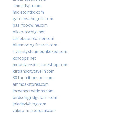
cmmedspa.com
midletontkd.com
gardensandgrills.com
basilfoodwine.com
nikko-tochigi.net
caribbean-corner.com
bluemoongiftcards.com
rivercitysteampunkexpo.com
kchoops.net
mountainsideskateshop.com
kirtlandcitytavern.com
301nutritionspot.com
ammos-stores.com
loceanecreations.com
birdsongridgefarm.com
joiedevivblog.com
valera-amsterdam.com