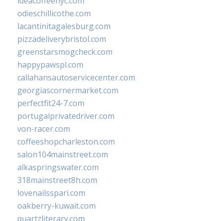
ideacoffeenyc.com
odieschillicothe.com
lacantinitagalesburg.com
pizzadeliverybristol.com
greenstarsmogcheck.com
happypawspl.com
callahansautoservicecenter.com
georgiascornermarket.com
perfectfit24-7.com
portugalprivatedriver.com
von-racer.com
coffeeshopcharleston.com
salon104mainstreet.com
alkaspringswater.com
318mainstreet8h.com
lovenailsspari.com
oakberry-kuwait.com
quartzliterary.com