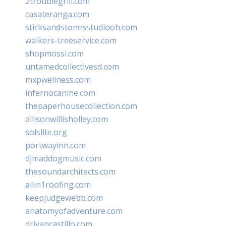
2troublegrill.com
casateranga.com
sticksandstonesstudiooh.com
walkers-treeservice.com
shopmossi.com
untamedcollectivesd.com
mxpwellness.com
infernocanine.com
thepaperhousecollection.com
allisonwillisholley.com
solslite.org
portwayinn.com
djmaddogmusic.com
thesoundarchitects.com
allin1roofing.com
keepjudgewebb.com
anatomyofadventure.com
drivancastillo.com