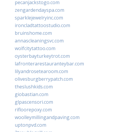
pecanjackstogo.com
zengardendayspa.com
sparklejewelryinc.com
ironcladtattoostudio.com
bruinshome.com
annascleaningsvc.com
wolfcitytattoo.com
oysterbayturkeytrot.com
lafronterarestauranteybar.com
lilyandrosetearoom.com
olivesburgberrypatch.com
theslushkids.com
giobastian.com
glpascensori.com
rifloorepoxy.com
woolleymillingandpaving.com
uptonpvd.com