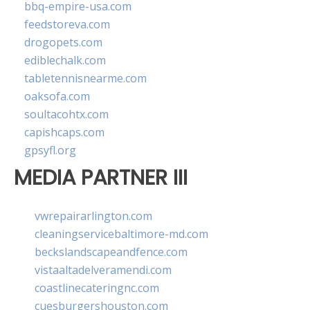
bbq-empire-usa.com
feedstoreva.com
drogopets.com
ediblechalk.com
tabletennisnearme.com
oaksofa.com
soultacohtx.com
capishcaps.com
gpsyfl.org
MEDIA PARTNER III
vwrepairarlington.com
cleaningservicebaltimore-md.com
beckslandscapeandfence.com
vistaaltadelveramendi.com
coastlinecateringnc.com
cuesburgershouston.com