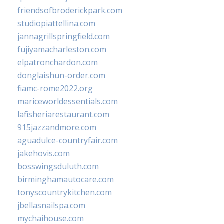
friendsofbroderickpark.com
studiopiattellina.com
jannagrillspringfield.com
fujiyamacharleston.com
elpatronchardon.com
donglaishun-order.com
fiamc-rome2022.org
mariceworldessentials.com
lafisheriarestaurant.com
915jazzandmore.com
aguadulce-countryfair.com
jakehovis.com
bosswingsduluth.com
birminghamautocare.com
tonyscountrykitchen.com
jbellasnailspa.com
mychaihouse.com