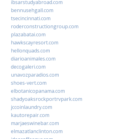
ibsarstudyabroad.com
bennusehgall.com
tsecincinnati.com
roderconstructiongroup.com
plazabatai.com
hawkscayresort.com
hellonquads.com
diarioanimales.com
decogaleri.com
unavozparadios.com
shoes-vert.com
elbotanicopanama.com
shadyoaksrockportrvpark.com
jccoinlaundry.com
kautorepair.com
marjaeswinebar.com
elmazatlanclinton.com