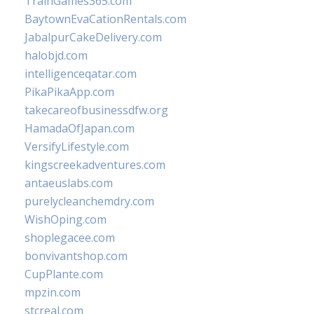
TrainGames365.com
BaytownEvaCationRentals.com
JabalpurCakeDelivery.com
halobjd.com
intelligenceqatar.com
PikaPikaApp.com
takecareofbusinessdfw.org
HamadaOfJapan.com
VersifyLifestyle.com
kingscreekadventures.com
antaeuslabs.com
purelycleanchemdry.com
WishOping.com
shoplegacee.com
bonvivantshop.com
CupPlante.com
mpzin.com
stcreal.com