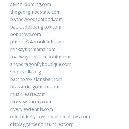
alvisgrooming.com
thegeorginaestate.com
blythewoodseafood.com
paolosdelibangkok.com
bobacove.com
phoone24brookfield.com
mickeybarmama.com
roadwayconstructioninc.com
shopdragonflyboutique.com
sportszilla.org
batchprovisionsbar.com
brasserie-gobette.com
musicrearte.com
morseysfarms.com
riverviewtennis.com
official-kelly-toys-squishmallows.com
displaygardenonsuncrest.org