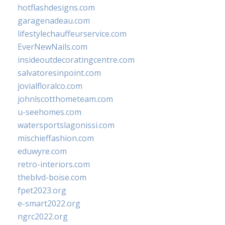
hotflashdesigns.com
garagenadeau.com
lifestylechauffeurservice.com
EverNewNails.com
insideoutdecoratingcentre.com
salvatoresinpoint.com
jovialfloralco.com
johnlscotthometeam.com
u-seehomes.com
watersportslagonissi.com
mischieffashion.com
eduwyre.com
retro-interiors.com
theblvd-boise.com
fpet2023.org
e-smart2022.org
ngrc2022.org