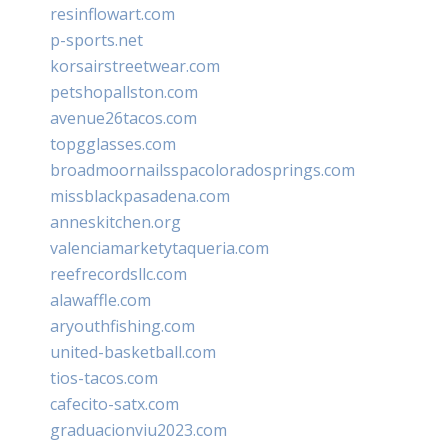
resinflowart.com
p-sports.net
korsairstreetwear.com
petshopallston.com
avenue26tacos.com
topgglasses.com
broadmoornailsspacoloradosprings.com
missblackpasadena.com
anneskitchen.org
valenciamarketytaqueria.com
reefrecordsllc.com
alawaffle.com
aryouthfishing.com
united-basketball.com
tios-tacos.com
cafecito-satx.com
graduacionviu2023.com