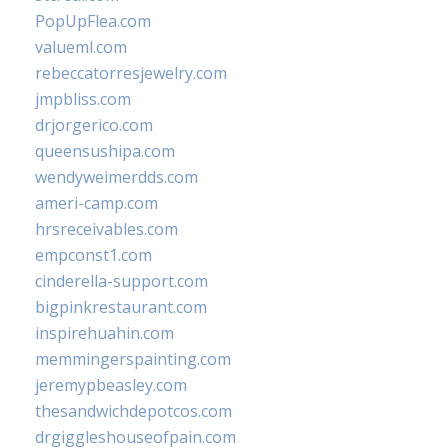
PopUpFlea.com
valueml.com
rebeccatorresjewelry.com
jmpbliss.com
drjorgerico.com
queensushipa.com
wendyweimerdds.com
ameri-camp.com
hrsreceivables.com
empconst1.com
cinderella-support.com
bigpinkrestaurant.com
inspirehuahin.com
memmingerspainting.com
jeremypbeasley.com
thesandwichdepotcos.com
drgiggleshouseofpain.com