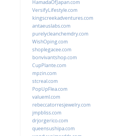
HamadaOfJapan.com
VersifyLifestyle.com
kingscreekadventures.com
antaeuslabs.com
purelycleanchemdry.com
WishOping.com
shoplegacee.com
bonvivantshop.com
CupPlante.com
mpzin.com
stcreal.com
PopUpFlea.com
valueml.com
rebeccatorresjewelry.com
jmpbliss.com
drjorgerico.com
queensushipa.com