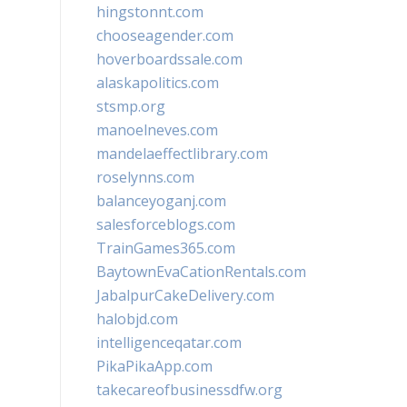
hingstonnt.com
chooseagender.com
hoverboardssale.com
alaskapolitics.com
stsmp.org
manoelneves.com
mandelaeffectlibrary.com
roselynns.com
balanceyoganj.com
salesforceblogs.com
TrainGames365.com
BaytownEvaCationRentals.com
JabalpurCakeDelivery.com
halobjd.com
intelligenceqatar.com
PikaPikaApp.com
takecareofbusinessdfw.org