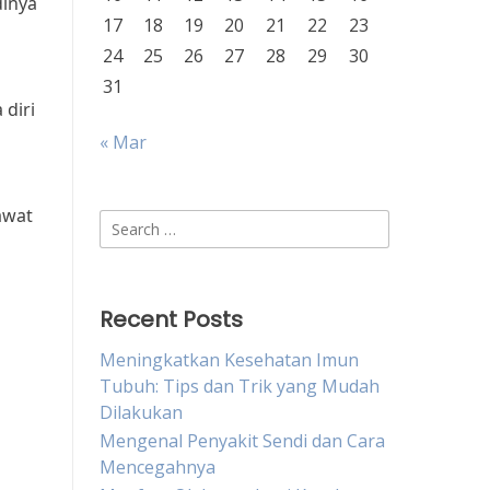
dinya
17
18
19
20
21
22
23
24
25
26
27
28
29
30
31
diri
« Mar
awat
Search
for:
Recent Posts
Meningkatkan Kesehatan Imun
Tubuh: Tips dan Trik yang Mudah
Dilakukan
Mengenal Penyakit Sendi dan Cara
Mencegahnya