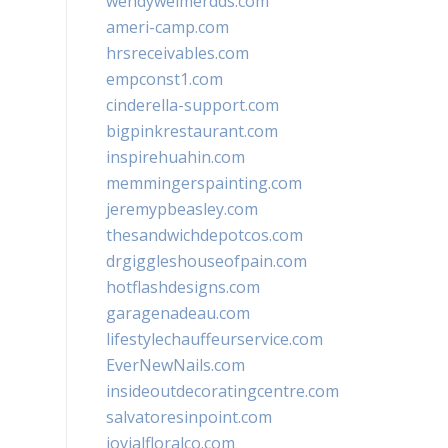
wendyweimerdds.com
ameri-camp.com
hrsreceivables.com
empconst1.com
cinderella-support.com
bigpinkrestaurant.com
inspirehuahin.com
memmingerspainting.com
jeremypbeasley.com
thesandwichdepotcos.com
drgiggleshouseofpain.com
hotflashdesigns.com
garagenadeau.com
lifestylechauffeurservice.com
EverNewNails.com
insideoutdecoratingcentre.com
salvatoresinpoint.com
jovialfloralco.com