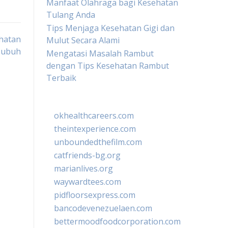
Manfaat Olahraga bagi Kesehatan
Tulang Anda
Tips Menjaga Kesehatan Gigi dan
hatan
Mulut Secara Alami
Tubuh
Mengatasi Masalah Rambut
dengan Tips Kesehatan Rambut
Terbaik
okhealthcareers.com
theintexperience.com
unboundedthefilm.com
catfriends-bg.org
marianlives.org
waywardtees.com
pidfloorsexpress.com
bancodevenezuelaen.com
bettermoodfoodcorporation.com