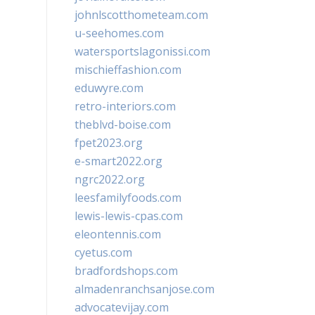
johnlscotthometeam.com
u-seehomes.com
watersportslagonissi.com
mischieffashion.com
eduwyre.com
retro-interiors.com
theblvd-boise.com
fpet2023.org
e-smart2022.org
ngrc2022.org
leesfamilyfoods.com
lewis-lewis-cpas.com
eleontennis.com
cyetus.com
bradfordshops.com
almadenranchsanjose.com
advocatevijay.com