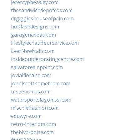
jeremypbeasley.com
thesandwichdepotcos.com
drgiggleshouseofpain.com
hotflashdesigns.com
garagenadeau.com
lifestylechauffeurservice.com
EverNewNails.com
insideoutdecoratingcentre.com
salvatoresinpoint.com
jovialfloralco.com
johnlscotthometeam.com
u-seehomes.com
watersportslagonissi.com
mischieffashion.com
eduwyre.com
retro-interiors.com
theblvd-boise.com