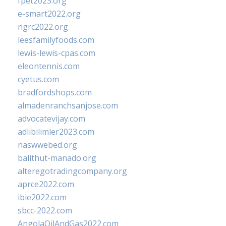
fpet2023.org
e-smart2022.org
ngrc2022.org
leesfamilyfoods.com
lewis-lewis-cpas.com
eleontennis.com
cyetus.com
bradfordshops.com
almadenranchsanjose.com
advocatevijay.com
adlibilimler2023.com
naswwebed.org
balithut-manado.org
alteregotradingcompany.org
aprce2022.com
ibie2022.com
sbcc-2022.com
AngolaOilAndGas2022.com