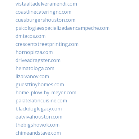
vistaaltadelveramendi.com
coastlinecateringnc.com
cuesburgershouston.com
psicologiaespecializadaencampeche.com
dmtacos.com
crescentstreetprinting.com
hornopizza.com
driveadragster.com
hematologa.com
lizaivanov.com
guesttinyhomes.com
home-plow-by-meyer.com
palatelatincuisine.com
blackdoglegacy.com
eatvivahouston.com
thebigshowok.com
chimeandstave.com