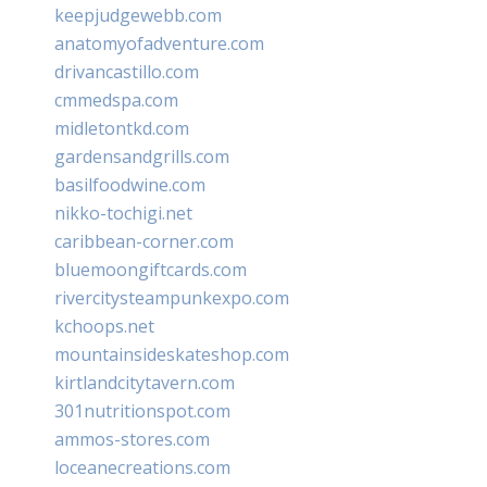
keepjudgewebb.com
anatomyofadventure.com
drivancastillo.com
cmmedspa.com
midletontkd.com
gardensandgrills.com
basilfoodwine.com
nikko-tochigi.net
caribbean-corner.com
bluemoongiftcards.com
rivercitysteampunkexpo.com
kchoops.net
mountainsideskateshop.com
kirtlandcitytavern.com
301nutritionspot.com
ammos-stores.com
loceanecreations.com