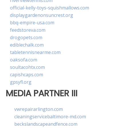
riverviewtennis.com
official-kelly-toys-squishmallows.com
displaygardenonsuncrest.org
bbq-empire-usa.com
feedstoreva.com
drogopets.com
ediblechalk.com
tabletennisnearme.com
oaksofa.com
soultacohtx.com
capishcaps.com
gpsyfl.org
MEDIA PARTNER III
vwrepairarlington.com
cleaningservicebaltimore-md.com
beckslandscapeandfence.com