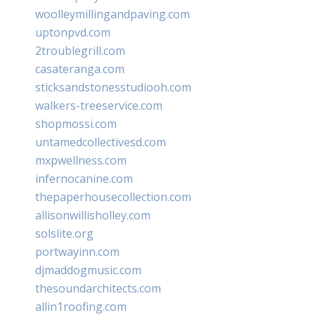
woolleymillingandpaving.com
uptonpvd.com
2troublegrill.com
casateranga.com
sticksandstonesstudiooh.com
walkers-treeservice.com
shopmossi.com
untamedcollectivesd.com
mxpwellness.com
infernocanine.com
thepaperhousecollection.com
allisonwillisholley.com
solslite.org
portwayinn.com
djmaddogmusic.com
thesoundarchitects.com
allin1roofing.com