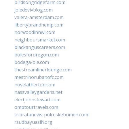
birdsongridgefarm.com
joiedevivblog.com
valera-amsterdam.com
libertybrandhemp.com
norwoodinnwi.com
neighboursmarket.com
blackanguscareers.com
bolesfororegon.com
bodega-ole.com
thestreamlinerlounge.com
mestrinorubanofc.com
novelatherton.com
nassvalleygardens.net
electjohnstewart.com
omptourtravels.com
tribratanews-polreskebumen.com
rsudbayuasih.org