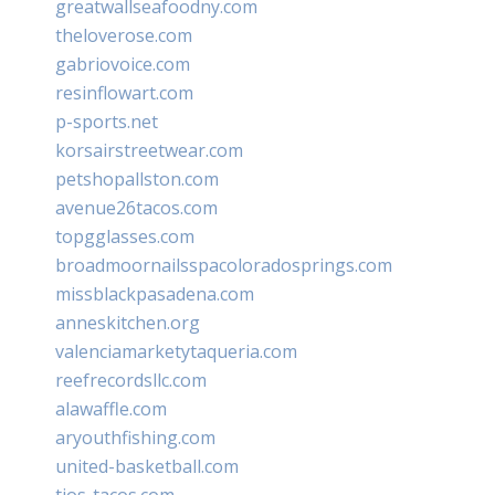
greatwallseafoodny.com
theloverose.com
gabriovoice.com
resinflowart.com
p-sports.net
korsairstreetwear.com
petshopallston.com
avenue26tacos.com
topgglasses.com
broadmoornailsspacoloradosprings.com
missblackpasadena.com
anneskitchen.org
valenciamarketytaqueria.com
reefrecordsllc.com
alawaffle.com
aryouthfishing.com
united-basketball.com
tios-tacos.com