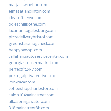
marjaeswinebar.com
elmazatlanclinton.com
ideacoffeenyc.com
odieschillicothe.com
lacantinitagalesburg.com
pizzadeliverybristol.com
greenstarsmogcheck.com
happypawspl.com
callahansautoservicecenter.com
georgiascornermarket.com
perfectfit24-7.com
portugalprivatedriver.com
von-racer.com
coffeeshopcharleston.com
salon104mainstreet.com
alkaspringswater.com
318mainstreet8h.com