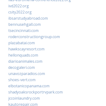
ivd2022.org
csity2022.org
ibsarstudyabroad.com
bennusehgall.com
tsecincinnati.com
roderconstructiongroup.com
plazabatai.com
hawkscayresort.com
hellonquads.com
diarioanimales.com
decogaleri.com
unavozparadios.com
shoes-vert.com
elbotanicopanama.com
shadyoaksrockportrvpark.com
jccoinlaundry.com
kautorepair.com