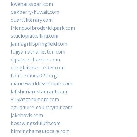
lovenailsspari.com
oakberry-kuwait.com
quartzliterary.com
friendsofbroderickpark.com
studiopiattellina.com
jannagrillspringfield.com
fujiyamacharleston.com
elpatronchardon.com
donglaishun-order.com
fiamc-rome2022.org
mariceworldessentials.com
lafisheriarestaurant.com
915jazzandmore.com
aguadulce-countryfair.com
jakehovis.com
bosswingsduluth.com
birminghamautocare.com