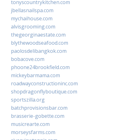
tonyscountrykitchen.com
jbellasnailspa.com
mychaihouse.com
alvisgrooming.com
thegeorginaestate.com
blythewoodseafood.com
paolosdelibangkok.com
bobacove.com
phoone24brookfield.com
mickeybarmama.com
roadwayconstructioninc.com
shopdragonflyboutique.com
sportszilla.org
batchprovisionsbar.com
brasserie-gobette.com
musicrearte.com
morseysfarms.com