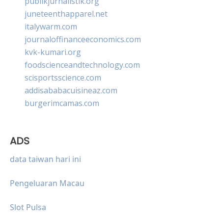
publikjurnalistik.org
juneteenthapparel.net
italywarm.com
journaloffinanceeconomics.com
kvk-kumari.org
foodscienceandtechnology.com
scisportsscience.com
addisababacuisineaz.com
burgerimcamas.com
ADS
data taiwan hari ini
Pengeluaran Macau
Slot Pulsa