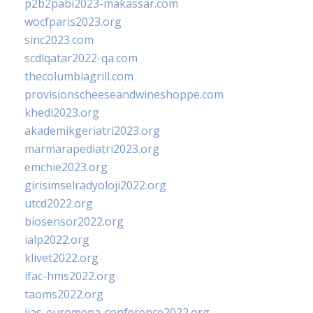
p2b2pabi2023-makassar.com
wocfparis2023.org
sinc2023.com
scdlqatar2022-qa.com
thecolumbiagrill.com
provisionscheeseandwineshoppe.com
khedi2023.org
akademikgeriatri2023.org
marmarapediatri2023.org
emchie2023.org
girisimselradyoloji2022.org
utcd2022.org
biosensor2022.org
ialp2022.org
klivet2022.org
ifac-hms2022.org
taoms2022.org
iias-euromena-conference2022.org