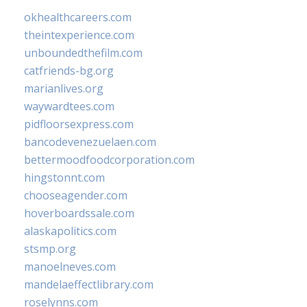
okhealthcareers.com
theintexperience.com
unboundedthefilm.com
catfriends-bg.org
marianlives.org
waywardtees.com
pidfloorsexpress.com
bancodevenezuelaen.com
bettermoodfoodcorporation.com
hingstonnt.com
chooseagender.com
hoverboardssale.com
alaskapolitics.com
stsmp.org
manoelneves.com
mandelaeffectlibrary.com
roselynns.com