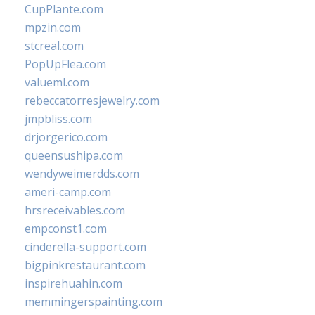
CupPlante.com
mpzin.com
stcreal.com
PopUpFlea.com
valueml.com
rebeccatorresjewelry.com
jmpbliss.com
drjorgerico.com
queensushipa.com
wendyweimerdds.com
ameri-camp.com
hrsreceivables.com
empconst1.com
cinderella-support.com
bigpinkrestaurant.com
inspirehuahin.com
memmingerspainting.com