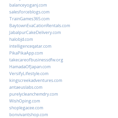
balanceyoganj.com
salesforceblogs.com
TrainGames365.com
BaytownEvaCationRentals.com
JabalpurCakeDelivery.com
halobjd.com
intelligenceqatar.com
PikaPikaApp.com
takecareofbusinessdfw.org
HamadaOfJapan.com
VersifyLifestyle.com
kingscreekadventures.com
antaeuslabs.com
purelycleanchemdry.com
WishOping.com
shoplegacee.com
bonvivantshop.com