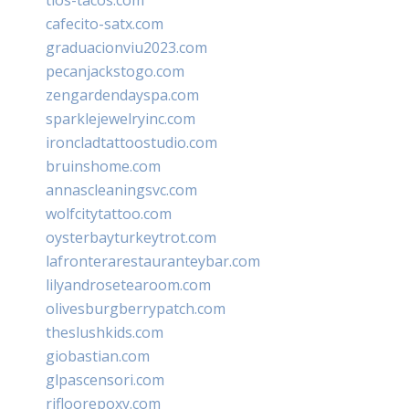
cafecito-satx.com
graduacionviu2023.com
pecanjackstogo.com
zengardendayspa.com
sparklejewelryinc.com
ironcladtattoostudio.com
bruinshome.com
annascleaningsvc.com
wolfcitytattoo.com
oysterbayturkeytrot.com
lafronterarestauranteybar.com
lilyandrosetearoom.com
olivesburgberrypatch.com
theslushkids.com
giobastian.com
glpascensori.com
rifloorepoxy.com