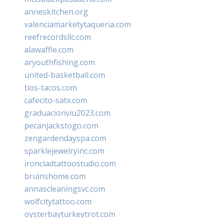
anneskitchen.org
valenciamarketytaqueria.com
reefrecordsllc.com
alawaffle.com
aryouthfishing.com
united-basketball.com
tios-tacos.com
cafecito-satx.com
graduacionviu2023.com
pecanjackstogo.com
zengardendayspa.com
sparklejewelryinc.com
ironcladtattoostudio.com
bruinshome.com
annascleaningsvc.com
wolfcitytattoo.com
oysterbayturkeytrot.com