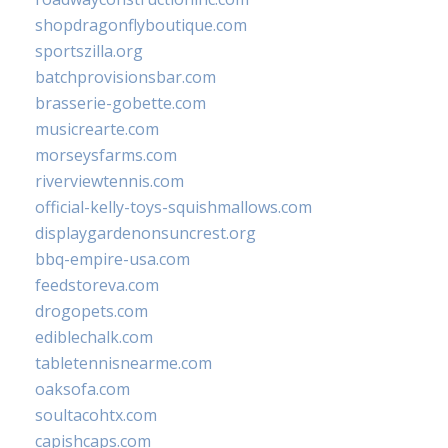
shopdragonflyboutique.com
sportszilla.org
batchprovisionsbar.com
brasserie-gobette.com
musicrearte.com
morseysfarms.com
riverviewtennis.com
official-kelly-toys-squishmallows.com
displaygardenonsuncrest.org
bbq-empire-usa.com
feedstoreva.com
drogopets.com
ediblechalk.com
tabletennisnearme.com
oaksofa.com
soultacohtx.com
capishcaps.com