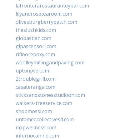
lafronterarestauranteybar.com
lilyandrosetearoom.com
olivesburgberrypatch.com
theslushkids.com
giobastian.com
glpascensori.com
rifloorepoxy.com
woolleymillingandpaving.com
uptonpvd.com
2troublegrill.com
casateranga.com
sticksandstonesstudiooh.com
walkers-treeservice.com
shopmossi.com
untamedcollectivesd.com
mxpwellness.com
infernocanine.com