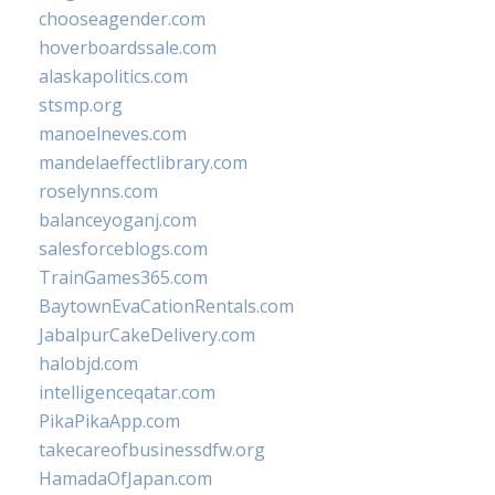
chooseagender.com
hoverboardssale.com
alaskapolitics.com
stsmp.org
manoelneves.com
mandelaeffectlibrary.com
roselynns.com
balanceyoganj.com
salesforceblogs.com
TrainGames365.com
BaytownEvaCationRentals.com
JabalpurCakeDelivery.com
halobjd.com
intelligenceqatar.com
PikaPikaApp.com
takecareofbusinessdfw.org
HamadaOfJapan.com