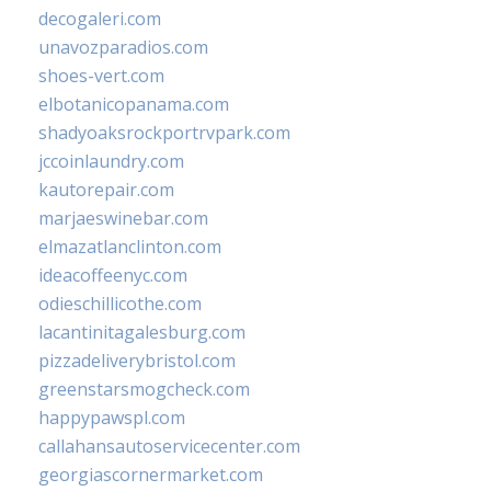
decogaleri.com
unavozparadios.com
shoes-vert.com
elbotanicopanama.com
shadyoaksrockportrvpark.com
jccoinlaundry.com
kautorepair.com
marjaeswinebar.com
elmazatlanclinton.com
ideacoffeenyc.com
odieschillicothe.com
lacantinitagalesburg.com
pizzadeliverybristol.com
greenstarsmogcheck.com
happypawspl.com
callahansautoservicecenter.com
georgiascornermarket.com