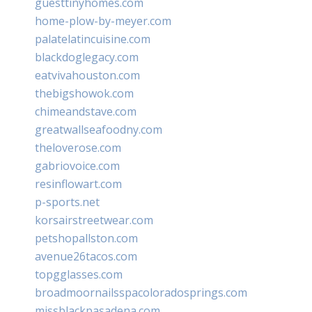
guesttinyhomes.com
home-plow-by-meyer.com
palatelatincuisine.com
blackdoglegacy.com
eatvivahouston.com
thebigshowok.com
chimeandstave.com
greatwallseafoodny.com
theloverose.com
gabriovoice.com
resinflowart.com
p-sports.net
korsairstreetwear.com
petshopallston.com
avenue26tacos.com
topgglasses.com
broadmoornailsspacoloradosprings.com
missblackpasadena.com