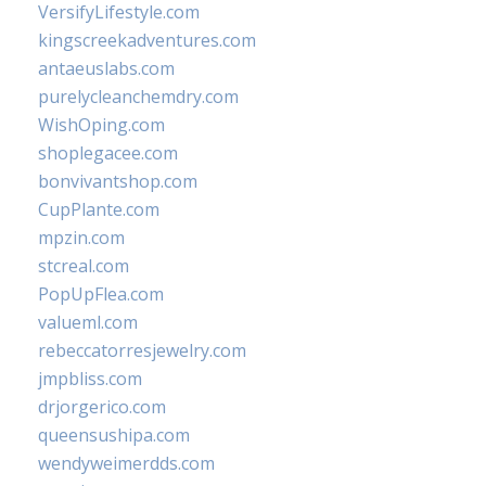
VersifyLifestyle.com
kingscreekadventures.com
antaeuslabs.com
purelycleanchemdry.com
WishOping.com
shoplegacee.com
bonvivantshop.com
CupPlante.com
mpzin.com
stcreal.com
PopUpFlea.com
valueml.com
rebeccatorresjewelry.com
jmpbliss.com
drjorgerico.com
queensushipa.com
wendyweimerdds.com