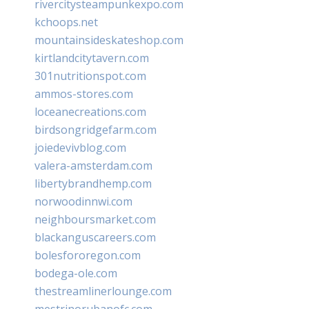
rivercitysteampunkexpo.com
kchoops.net
mountainsideskateshop.com
kirtlandcitytavern.com
301nutritionspot.com
ammos-stores.com
loceanecreations.com
birdsongridgefarm.com
joiedevivblog.com
valera-amsterdam.com
libertybrandhemp.com
norwoodinnwi.com
neighboursmarket.com
blackanguscareers.com
bolesfororegon.com
bodega-ole.com
thestreamlinerlounge.com
mestrinorubanofc.com