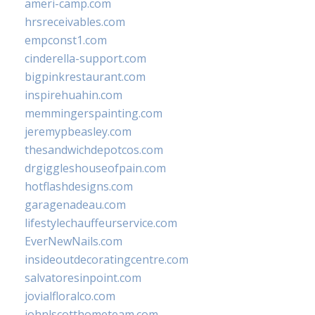
ameri-camp.com
hrsreceivables.com
empconst1.com
cinderella-support.com
bigpinkrestaurant.com
inspirehuahin.com
memmingerspainting.com
jeremypbeasley.com
thesandwichdepotcos.com
drgiggleshouseofpain.com
hotflashdesigns.com
garagenadeau.com
lifestylechauffeurservice.com
EverNewNails.com
insideoutdecoratingcentre.com
salvatoresinpoint.com
jovialfloralco.com
johnlscotthometeam.com