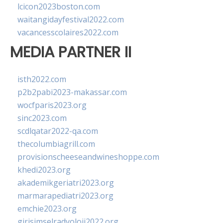
lcicon2023boston.com
waitangidayfestival2022.com
vacancesscolaires2022.com
MEDIA PARTNER II
isth2022.com
p2b2pabi2023-makassar.com
wocfparis2023.org
sinc2023.com
scdlqatar2022-qa.com
thecolumbiagrill.com
provisionscheeseandwineshoppe.com
khedi2023.org
akademikgeriatri2023.org
marmarapediatri2023.org
emchie2023.org
girisimselradyoloji2022.org