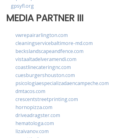
gpsyfl.org
MEDIA PARTNER III
vwrepairarlington.com
cleaningservicebaltimore-md.com
beckslandscapeandfence.com
vistaaltadelveramendi.com
coastlinecateringnc.com
cuesburgershouston.com
psicologiaespecializadaencampeche.com
dmtacos.com
crescentstreetprinting.com
hornopizza.com
driveadragster.com
hematologa.com
lizaivanov.com