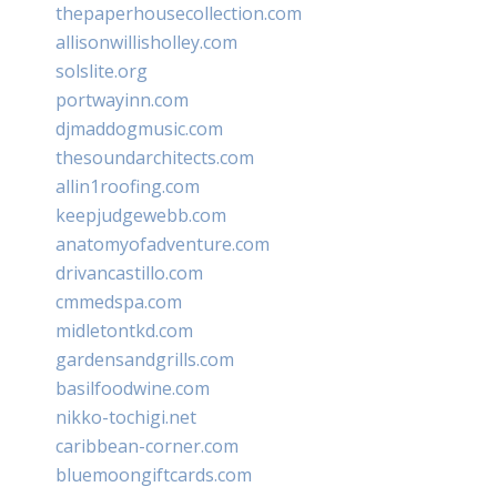
thepaperhousecollection.com
allisonwillisholley.com
solslite.org
portwayinn.com
djmaddogmusic.com
thesoundarchitects.com
allin1roofing.com
keepjudgewebb.com
anatomyofadventure.com
drivancastillo.com
cmmedspa.com
midletontkd.com
gardensandgrills.com
basilfoodwine.com
nikko-tochigi.net
caribbean-corner.com
bluemoongiftcards.com