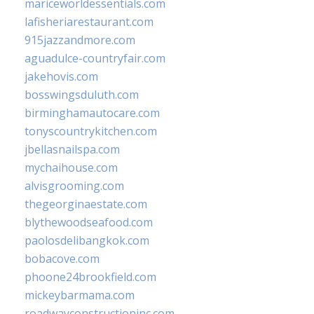
mariceworldessentials.com
lafisheriarestaurant.com
915jazzandmore.com
aguadulce-countryfair.com
jakehovis.com
bosswingsduluth.com
birminghamautocare.com
tonyscountrykitchen.com
jbellasnailspa.com
mychaihouse.com
alvisgrooming.com
thegeorginaestate.com
blythewoodseafood.com
paolosdelibangkok.com
bobacove.com
phoone24brookfield.com
mickeybarmama.com
roadwayconstructioninc.com