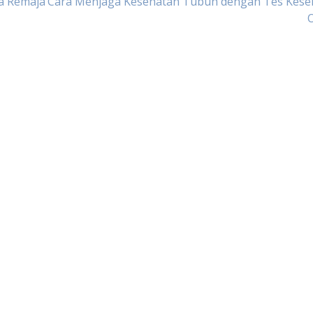
a Remaja
Cara Menjaga Kesehatan Tubuh dengan Tes Kese