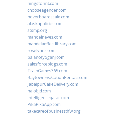
hingstonnt.com
chooseagender.com
hoverboardssale.com
alaskapolitics.com
stsmp.org
manoelneves.com
mandelaeffectlibrary.com
roselynns.com
balanceyoganj.com
salesforceblogs.com
TrainGames365.com
BaytownEvaCationRentals.com
JabalpurCakeDelivery.com
halobjd.com
intelligenceqatar.com
PikaPikaApp.com
takecareofbusinessdfw.org