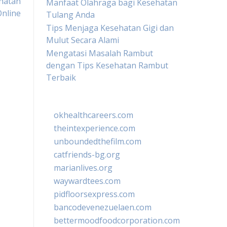
hatan
Manfaat Olahraga bagi Kesehatan
Online
Tulang Anda
Tips Menjaga Kesehatan Gigi dan
Mulut Secara Alami
Mengatasi Masalah Rambut
dengan Tips Kesehatan Rambut
Terbaik
okhealthcareers.com
theintexperience.com
unboundedthefilm.com
catfriends-bg.org
marianlives.org
waywardtees.com
pidfloorsexpress.com
bancodevenezuelaen.com
bettermoodfoodcorporation.com