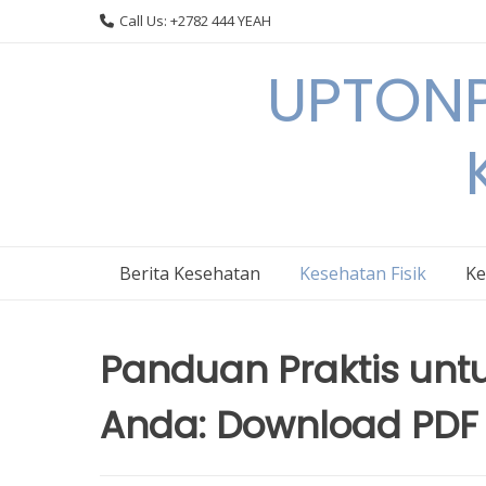
Skip
Call Us: +2782 444 YEAH
to
content
UPTONP
Berita Kesehatan
Kesehatan Fisik
Ke
Panduan Praktis unt
Anda: Download PDF G