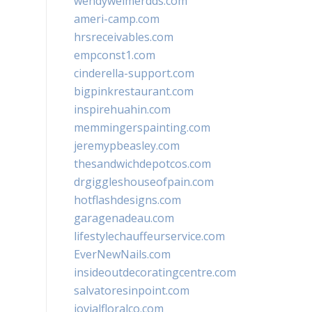
wendyweimerdds.com
ameri-camp.com
hrsreceivables.com
empconst1.com
cinderella-support.com
bigpinkrestaurant.com
inspirehuahin.com
memmingerspainting.com
jeremypbeasley.com
thesandwichdepotcos.com
drgiggleshouseofpain.com
hotflashdesigns.com
garagenadeau.com
lifestylechauffeurservice.com
EverNewNails.com
insideoutdecoratingcentre.com
salvatoresinpoint.com
jovialfloralco.com