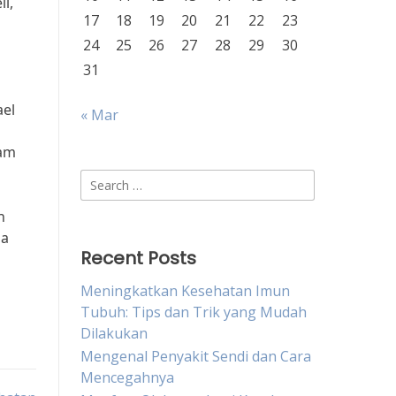
l,
17
18
19
20
21
22
23
n
24
25
26
27
28
29
30
31
ael
« Mar
lam
Search
for:
h
da
Recent Posts
Meningkatkan Kesehatan Imun
Tubuh: Tips dan Trik yang Mudah
Dilakukan
Mengenal Penyakit Sendi dan Cara
Mencegahnya