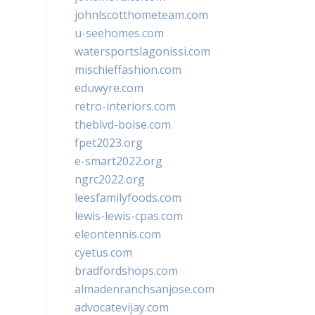
johnlscotthometeam.com
u-seehomes.com
watersportslagonissi.com
mischieffashion.com
eduwyre.com
retro-interiors.com
theblvd-boise.com
fpet2023.org
e-smart2022.org
ngrc2022.org
leesfamilyfoods.com
lewis-lewis-cpas.com
eleontennis.com
cyetus.com
bradfordshops.com
almadenranchsanjose.com
advocatevijay.com