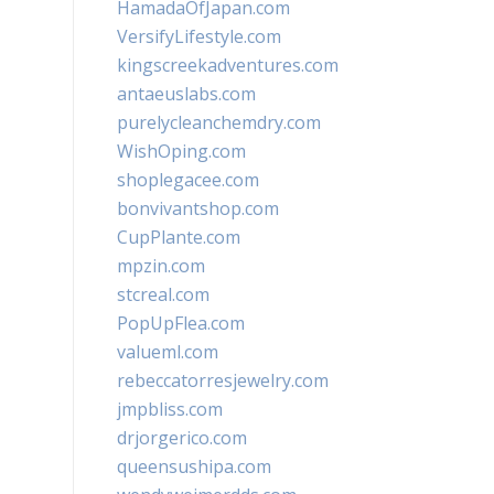
HamadaOfJapan.com
VersifyLifestyle.com
kingscreekadventures.com
antaeuslabs.com
purelycleanchemdry.com
WishOping.com
shoplegacee.com
bonvivantshop.com
CupPlante.com
mpzin.com
stcreal.com
PopUpFlea.com
valueml.com
rebeccatorresjewelry.com
jmpbliss.com
drjorgerico.com
queensushipa.com