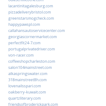
lacantinitagalesburg.com
pizzadeliverybristol.com
greenstarsmogcheck.com
happypawspl.com
callahansautoservicecenter.com
georgiascornermarket.com
perfectfit24-7.com
portugalprivatedriver.com
von-racer.com
coffeeshopcharleston.com
salon104mainstreet.com
alkaspringswater.com
318mainstreet8h.com
lovenailsspari.com
oakberry-kuwait.com
quartzliterary.com
friendsofbroderickpark.com