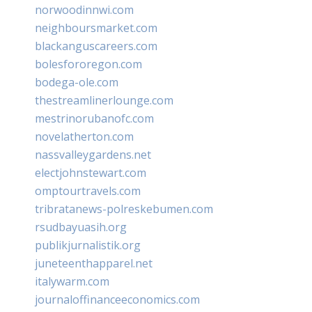
norwoodinnwi.com
neighboursmarket.com
blackanguscareers.com
bolesfororegon.com
bodega-ole.com
thestreamlinerlounge.com
mestrinorubanofc.com
novelatherton.com
nassvalleygardens.net
electjohnstewart.com
omptourtravels.com
tribratanews-polreskebumen.com
rsudbayuasih.org
publikjurnalistik.org
juneteenthapparel.net
italywarm.com
journaloffinanceeconomics.com