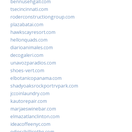
bennusehgall.com
tsecincinnati.com
roderconstructiongroup.com
plazabatai.com
hawkscayresort.com
hellonquads.com
diarioanimales.com
decogaleri.com
unavozparadios.com
shoes-vert.com
elbotanicopanama.com
shadyoaksrockportrvpark.com
jccoinlaundry.com
kautorepair.com
marjaeswinebar.com
elmazatlanclinton.com
ideacoffeenyc.com
odieschillicothe.com