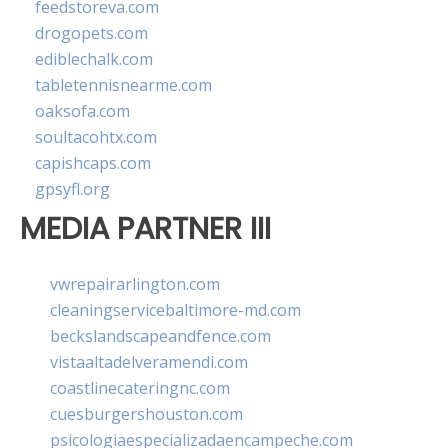
feedstoreva.com
drogopets.com
ediblechalk.com
tabletennisnearme.com
oaksofa.com
soultacohtx.com
capishcaps.com
gpsyfl.org
MEDIA PARTNER III
vwrepairarlington.com
cleaningservicebaltimore-md.com
beckslandscapeandfence.com
vistaaltadelveramendi.com
coastlinecateringnc.com
cuesburgershouston.com
psicologiaespecializadaencampeche.com