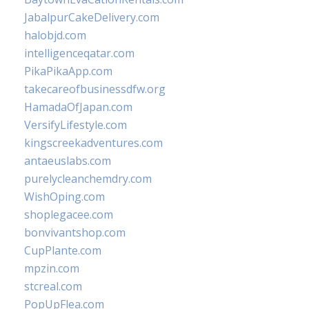
JabalpurCakeDelivery.com
halobjd.com
intelligenceqatar.com
PikaPikaApp.com
takecareofbusinessdfw.org
HamadaOfJapan.com
VersifyLifestyle.com
kingscreekadventures.com
antaeuslabs.com
purelycleanchemdry.com
WishOping.com
shoplegacee.com
bonvivantshop.com
CupPlante.com
mpzin.com
stcreal.com
PopUpFlea.com