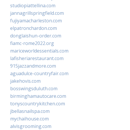
studiopiattellina.com
jannagrillspringfield.com
fujiyamacharleston.com
elpatronchardon.com
donglaishun-order.com
fiamc-rome2022.org
mariceworldessentials.com
lafisheriarestaurant.com
915jazzandmore.com
aguadulce-countryfair.com
jakehovis.com
bosswingsduluth.com
birminghamautocare.com
tonyscountrykitchen.com
jbellasnailspa.com
mychaihouse.com
alvisgrooming.com