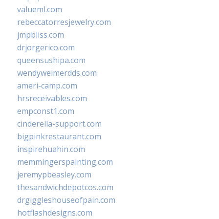
valueml.com
rebeccatorresjewelry.com
jmpbliss.com
drjorgerico.com
queensushipa.com
wendyweimerdds.com
ameri-camp.com
hrsreceivables.com
empconst1.com
cinderella-support.com
bigpinkrestaurant.com
inspirehuahin.com
memmingerspainting.com
jeremypbeasley.com
thesandwichdepotcos.com
drgiggleshouseofpain.com
hotflashdesigns.com