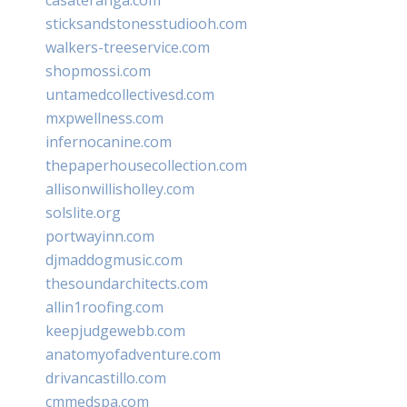
sticksandstonesstudiooh.com
walkers-treeservice.com
shopmossi.com
untamedcollectivesd.com
mxpwellness.com
infernocanine.com
thepaperhousecollection.com
allisonwillisholley.com
solslite.org
portwayinn.com
djmaddogmusic.com
thesoundarchitects.com
allin1roofing.com
keepjudgewebb.com
anatomyofadventure.com
drivancastillo.com
cmmedspa.com