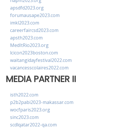
napm2023.org
apsdfd2023.org
forumausape2023.com
imkl2023.com
careerfaircsd2023.com
apsth2023.com
MedItRio2023.org
lcicon2023boston.com
waitangidayfestival2022.com
vacancesscolaires2022.com
MEDIA PARTNER II
isth2022.com
p2b2pabi2023-makassar.com
wocfparis2023.org
sinc2023.com
scdlqatar2022-qa.com