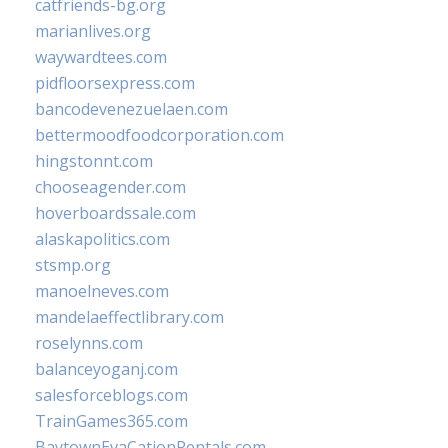
catfriends-bg.org
marianlives.org
waywardtees.com
pidfloorsexpress.com
bancodevenezuelaen.com
bettermoodfoodcorporation.com
hingstonnt.com
chooseagender.com
hoverboardssale.com
alaskapolitics.com
stsmp.org
manoelneves.com
mandelaeffectlibrary.com
roselynns.com
balanceyoganj.com
salesforceblogs.com
TrainGames365.com
BaytownEvaCationRentals.com