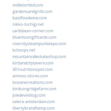
midletontkd.com
gardensandgrills.com
basilfoodwine.com
nikko-tochigi.net
caribbean-corner.com
bluemoongiftcards.com
rivercitysteampunkexpo.com
kchoops.net
mountainsideskateshop.com
kirtlandcitytavern.com
301nutritionspot.com
ammos-stores.com
loceanecreations.com
birdsongridgefarm.com
joiedevivblog.com
valera-amsterdam.com
libertybrandhemp.com