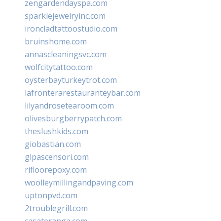
zengardendayspa.com
sparklejewelryinc.com
ironcladtattoostudio.com
bruinshome.com
annascleaningsvc.com
wolfcitytattoo.com
oysterbayturkeytrot.com
lafronterarestauranteybar.com
lilyandrosetearoom.com
olivesburgberrypatch.com
theslushkids.com
giobastian.com
glpascensori.com
rifloorepoxy.com
woolleymillingandpaving.com
uptonpvd.com
2troublegrill.com
casateranga.com