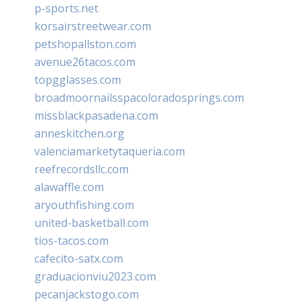
p-sports.net
korsairstreetwear.com
petshopallston.com
avenue26tacos.com
topgglasses.com
broadmoornailsspacoloradosprings.com
missblackpasadena.com
anneskitchen.org
valenciamarketytaqueria.com
reefrecordsllc.com
alawaffle.com
aryouthfishing.com
united-basketball.com
tios-tacos.com
cafecito-satx.com
graduacionviu2023.com
pecanjackstogo.com