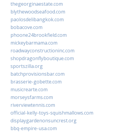
thegeorginaestate.com
blythewoodseafood.com
paolosdelibangkok.com
bobacove.com
phoone24brookfield.com
mickeybarmama.com
roadwayconstructioninc.com
shopdragonflyboutique.com
sportszilla.org
batchprovisionsbar.com
brasserie-gobette.com
musicrearte.com
morseysfarms.com
riverviewtennis.com
official-kelly-toys-squishmallows.com
displaygardenonsuncrest.org
bbq-empire-usa.com