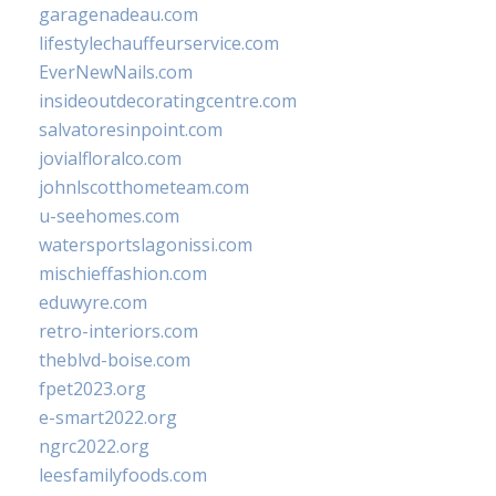
garagenadeau.com
lifestylechauffeurservice.com
EverNewNails.com
insideoutdecoratingcentre.com
salvatoresinpoint.com
jovialfloralco.com
johnlscotthometeam.com
u-seehomes.com
watersportslagonissi.com
mischieffashion.com
eduwyre.com
retro-interiors.com
theblvd-boise.com
fpet2023.org
e-smart2022.org
ngrc2022.org
leesfamilyfoods.com