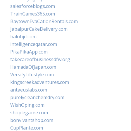
salesforceblogs.com
TrainGames365.com
BaytownEvaCationRentals.com
JabalpurCakeDelivery.com
halobjd.com
intelligenceqatar.com
PikaPikaApp.com
takecareofbusinessdfw.org
HamadaOfJapan.com
VersifyLifestyle.com
kingscreekadventures.com
antaeuslabs.com
purelycleanchemdry.com
WishOping.com
shoplegacee.com
bonvivantshop.com
CupPlante.com