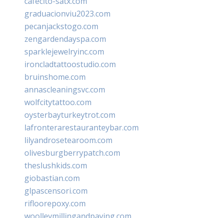
cafecito-satx.com
graduacionviu2023.com
pecanjackstogo.com
zengardendayspa.com
sparklejewelryinc.com
ironcladtattoostudio.com
bruinshome.com
annascleaningsvc.com
wolfcitytattoo.com
oysterbayturkeytrot.com
lafronterarestauranteybar.com
lilyandrosetearoom.com
olivesburgberrypatch.com
theslushkids.com
giobastian.com
glpascensori.com
rifloorepoxy.com
woolleymillingandpaving.com