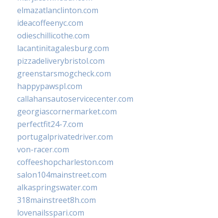
elmazatlanclinton.com
ideacoffeenyc.com
odieschillicothe.com
lacantinitagalesburg.com
pizzadeliverybristol.com
greenstarsmogcheck.com
happypawspl.com
callahansautoservicecenter.com
georgiascornermarket.com
perfectfit24-7.com
portugalprivatedriver.com
von-racer.com
coffeeshopcharleston.com
salon104mainstreet.com
alkaspringswater.com
318mainstreet8h.com
lovenailsspari.com