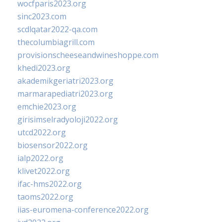
wocfparis2023.org
sinc2023.com
scdlqatar2022-qa.com
thecolumbiagrill.com
provisionscheeseandwineshoppe.com
khedi2023.org
akademikgeriatri2023.org
marmarapediatri2023.org
emchie2023.org
girisimselradyoloji2022.org
utcd2022.org
biosensor2022.org
ialp2022.org
klivet2022.org
ifac-hms2022.org
taoms2022.org
iias-euromena-conference2022.org