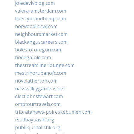
joiedevivblog.com
valera-amsterdam.com
libertybrandhemp.com
norwoodinnwi.com
neighboursmarket.com
blackanguscareers.com
bolesfororegon.com
bodega-ole.com
thestreamlinerlounge.com
mestrinorubanofc.com
novelatherton.com
nassvalleygardens.net
electjohnstewart.com
omptourtravels.com
tribratanews-polreskebumen.com
rsudbayuasih.org
publikjurnalistik.org