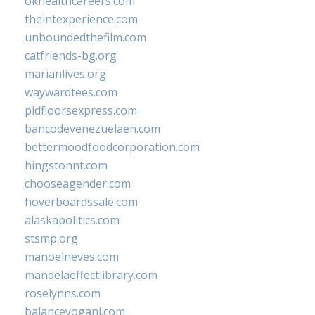
okhealthcareers.com
theintexperience.com
unboundedthefilm.com
catfriends-bg.org
marianlives.org
waywardtees.com
pidfloorsexpress.com
bancodevenezuelaen.com
bettermoodfoodcorporation.com
hingstonnt.com
chooseagender.com
hoverboardssale.com
alaskapolitics.com
stsmp.org
manoelneves.com
mandelaeffectlibrary.com
roselynns.com
balanceyoganj.com