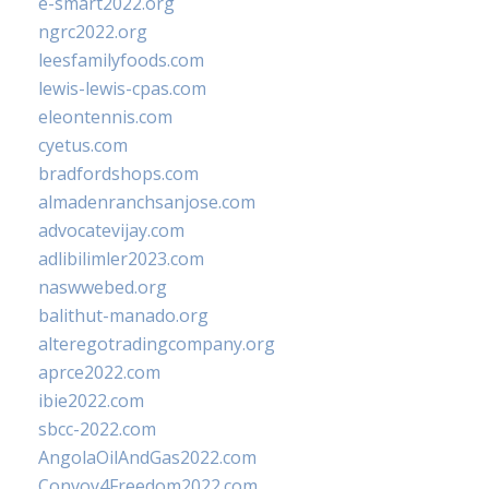
e-smart2022.org
ngrc2022.org
leesfamilyfoods.com
lewis-lewis-cpas.com
eleontennis.com
cyetus.com
bradfordshops.com
almadenranchsanjose.com
advocatevijay.com
adlibilimler2023.com
naswwebed.org
balithut-manado.org
alteregotradingcompany.org
aprce2022.com
ibie2022.com
sbcc-2022.com
AngolaOilAndGas2022.com
Convoy4Freedom2022.com