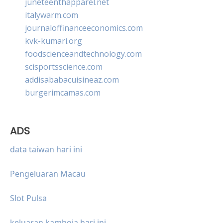
juneteenthapparel.net
italywarm.com
journaloffinanceeconomics.com
kvk-kumari.org
foodscienceandtechnology.com
scisportsscience.com
addisababacuisineaz.com
burgerimcamas.com
ADS
data taiwan hari ini
Pengeluaran Macau
Slot Pulsa
keluaran kamboja hari ini