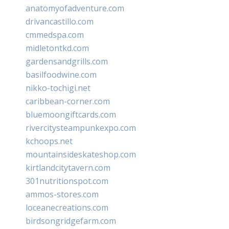
anatomyofadventure.com
drivancastillo.com
cmmedspa.com
midletontkd.com
gardensandgrills.com
basilfoodwine.com
nikko-tochigi.net
caribbean-corner.com
bluemoongiftcards.com
rivercitysteampunkexpo.com
kchoops.net
mountainsideskateshop.com
kirtlandcitytavern.com
301nutritionspot.com
ammos-stores.com
loceanecreations.com
birdsongridgefarm.com