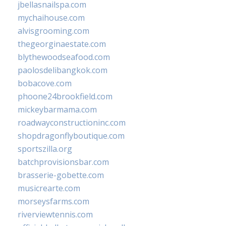
jbellasnailspa.com
mychaihouse.com
alvisgrooming.com
thegeorginaestate.com
blythewoodseafood.com
paolosdelibangkok.com
bobacove.com
phoone24brookfield.com
mickeybarmama.com
roadwayconstructioninc.com
shopdragonflyboutique.com
sportszilla.org
batchprovisionsbar.com
brasserie-gobette.com
musicrearte.com
morseysfarms.com
riverviewtennis.com