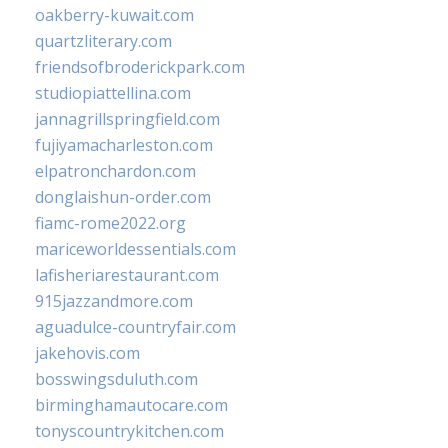
oakberry-kuwait.com
quartzliterary.com
friendsofbroderickpark.com
studiopiattellina.com
jannagrillspringfield.com
fujiyamacharleston.com
elpatronchardon.com
donglaishun-order.com
fiamc-rome2022.org
mariceworldessentials.com
lafisheriarestaurant.com
915jazzandmore.com
aguadulce-countryfair.com
jakehovis.com
bosswingsduluth.com
birminghamautocare.com
tonyscountrykitchen.com