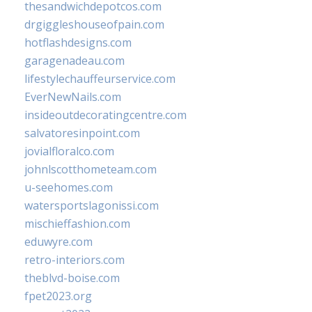
thesandwichdepotcos.com
drgiggleshouseofpain.com
hotflashdesigns.com
garagenadeau.com
lifestylechauffeurservice.com
EverNewNails.com
insideoutdecoratingcentre.com
salvatoresinpoint.com
jovialfloralco.com
johnlscotthometeam.com
u-seehomes.com
watersportslagonissi.com
mischieffashion.com
eduwyre.com
retro-interiors.com
theblvd-boise.com
fpet2023.org