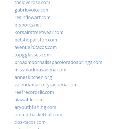
theloverose.com
gabriovoice.com
resinflowart.com
p-sports.net
korsairstreetwear.com
petshopallston.com
avenue26tacos.com
topgglasses.com
broadmoornailsspacoloradosprings.com
missblackpasadena.com
anneskitchen.org
valenciamarketytaqueria.com
reefrecordsllc.com
alawaffle.com
aryouthfishing.com
united-basketball.com
tios-tacos.com