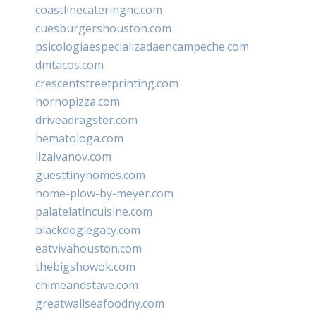
coastlinecateringnc.com
cuesburgershouston.com
psicologiaespecializadaencampeche.com
dmtacos.com
crescentstreetprinting.com
hornopizza.com
driveadragster.com
hematologa.com
lizaivanov.com
guesttinyhomes.com
home-plow-by-meyer.com
palatelatincuisine.com
blackdoglegacy.com
eatvivahouston.com
thebigshowok.com
chimeandstave.com
greatwallseafoodny.com