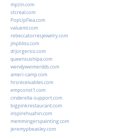
mpzin.com
stcreal.com
PopUpFlea.com
valueml.com
rebeccatorresjewelry.com
jmpbliss.com
drjorgerico.com
queensushipa.com
wendyweimerdds.com
ameri-camp.com
hrsreceivables.com
empconst1.com
cinderella-support.com
bigpinkrestaurant.com
inspirehuahin.com
memmingerspainting.com
jeremypbeasley.com