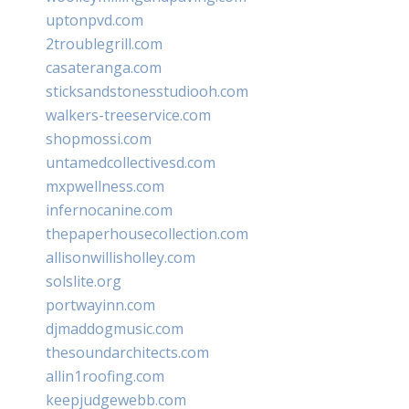
uptonpvd.com
2troublegrill.com
casateranga.com
sticksandstonesstudiooh.com
walkers-treeservice.com
shopmossi.com
untamedcollectivesd.com
mxpwellness.com
infernocanine.com
thepaperhousecollection.com
allisonwillisholley.com
solslite.org
portwayinn.com
djmaddogmusic.com
thesoundarchitects.com
allin1roofing.com
keepjudgewebb.com