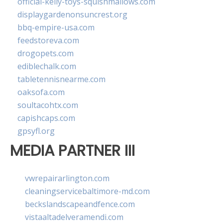
official-kelly-toys-squishmallows.com
displaygardenonsuncrest.org
bbq-empire-usa.com
feedstoreva.com
drogopets.com
ediblechalk.com
tabletennisnearme.com
oaksofa.com
soultacohtx.com
capishcaps.com
gpsyfl.org
MEDIA PARTNER III
vwrepairarlington.com
cleaningservicebaltimore-md.com
beckslandscapeandfence.com
vistaaltadelveramendi.com