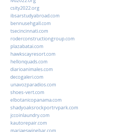
ivd2022.org
csity2022.org
ibsarstudyabroad.com
bennusehgall.com
tsecincinnati.com
roderconstructiongroup.com
plazabatai.com
hawkscayresort.com
hellonquads.com
diarioanimales.com
decogaleri.com
unavozparadios.com
shoes-vert.com
elbotanicopanama.com
shadyoaksrockportrvpark.com
jccoinlaundry.com
kautorepair.com
marjaeswinebar.com