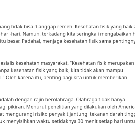
ng tidak bisa dianggap remeh. Kesehatan fisik yang baik
ari-hari. Namun, terkadang kita seringkali mengabaikan ha
tu besar. Padahal, menjaga kesehatan fisik sama pentingn
pesialis kesehatan masyarakat, “Kesehatan fisik merupakan
npa kesehatan fisik yang baik, kita tidak akan mampu
l.” Oleh karena itu, penting bagi kita untuk memberikan
 adalah dengan rajin berolahraga. Olahraga tidak hanya
gi pikiran. Menurut penelitian yang dilakukan oleh Ameri
at mengurangi risiko penyakit jantung, tekanan darah tingg
ntuk menyisihkan waktu setidaknya 30 menit setiap hari unt