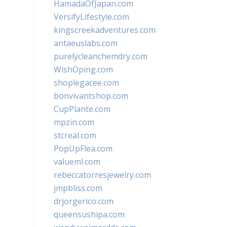
HamadaOfJapan.com
VersifyLifestyle.com
kingscreekadventures.com
antaeuslabs.com
purelycleanchemdry.com
WishOping.com
shoplegacee.com
bonvivantshop.com
CupPlante.com
mpzin.com
stcreal.com
PopUpFlea.com
valueml.com
rebeccatorresjewelry.com
jmpbliss.com
drjorgerico.com
queensushipa.com