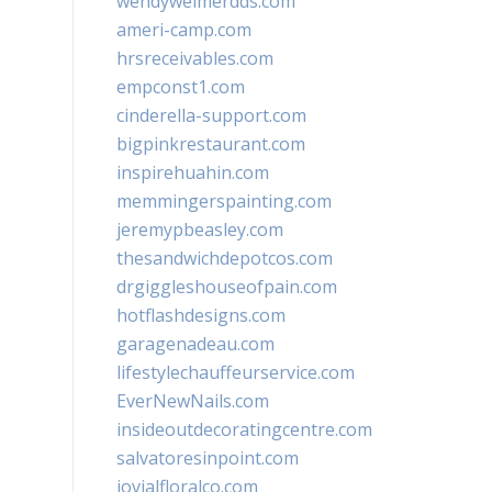
wendyweimerdds.com
ameri-camp.com
hrsreceivables.com
empconst1.com
cinderella-support.com
bigpinkrestaurant.com
inspirehuahin.com
memmingerspainting.com
jeremypbeasley.com
thesandwichdepotcos.com
drgiggleshouseofpain.com
hotflashdesigns.com
garagenadeau.com
lifestylechauffeurservice.com
EverNewNails.com
insideoutdecoratingcentre.com
salvatoresinpoint.com
jovialfloralco.com