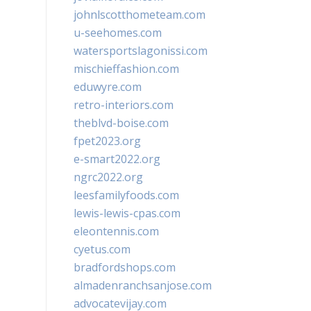
johnlscotthometeam.com
u-seehomes.com
watersportslagonissi.com
mischieffashion.com
eduwyre.com
retro-interiors.com
theblvd-boise.com
fpet2023.org
e-smart2022.org
ngrc2022.org
leesfamilyfoods.com
lewis-lewis-cpas.com
eleontennis.com
cyetus.com
bradfordshops.com
almadenranchsanjose.com
advocatevijay.com