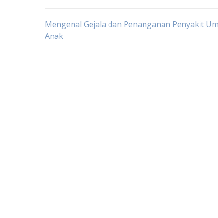
Post
Mengenal Gejala dan Penanganan Penyakit U
Anak
navigation