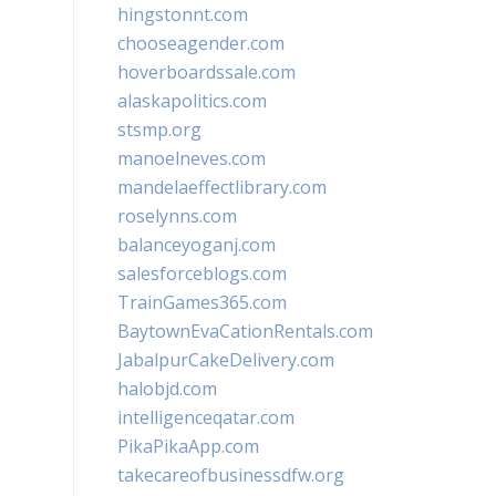
hingstonnt.com
chooseagender.com
hoverboardssale.com
alaskapolitics.com
stsmp.org
manoelneves.com
mandelaeffectlibrary.com
roselynns.com
balanceyoganj.com
salesforceblogs.com
TrainGames365.com
BaytownEvaCationRentals.com
JabalpurCakeDelivery.com
halobjd.com
intelligenceqatar.com
PikaPikaApp.com
takecareofbusinessdfw.org