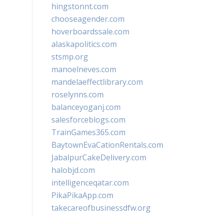
hingstonnt.com
chooseagender.com
hoverboardssale.com
alaskapolitics.com
stsmp.org
manoelneves.com
mandelaeffectlibrary.com
roselynns.com
balanceyoganj.com
salesforceblogs.com
TrainGames365.com
BaytownEvaCationRentals.com
JabalpurCakeDelivery.com
halobjd.com
intelligenceqatar.com
PikaPikaApp.com
takecareofbusinessdfw.org