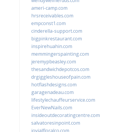
wendyweimerdds.com
ameri-camp.com
hrsreceivables.com
empconst1.com
cinderella-support.com
bigpinkrestaurant.com
inspirehuahin.com
memmingerspainting.com
jeremypbeasley.com
thesandwichdepotcos.com
drgiggleshouseofpain.com
hotflashdesigns.com
garagenadeau.com
lifestylechauffeurservice.com
EverNewNails.com
insideoutdecoratingcentre.com
salvatoresinpoint.com
jovialfloralco.com