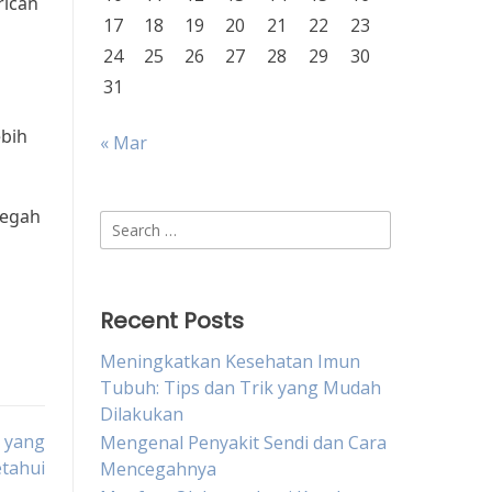
rican
17
18
19
20
21
22
23
24
25
26
27
28
29
30
31
bih
« Mar
cegah
Search
for:
Recent Posts
Meningkatkan Kesehatan Imun
Tubuh: Tips dan Trik yang Mudah
Dilakukan
k yang
Mengenal Penyakit Sendi dan Cara
etahui
Mencegahnya