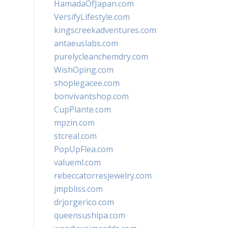
HamadaOfJapan.com
VersifyLifestyle.com
kingscreekadventures.com
antaeuslabs.com
purelycleanchemdry.com
WishOping.com
shoplegacee.com
bonvivantshop.com
CupPlante.com
mpzin.com
stcreal.com
PopUpFlea.com
valueml.com
rebeccatorresjewelry.com
jmpbliss.com
drjorgerico.com
queensushipa.com