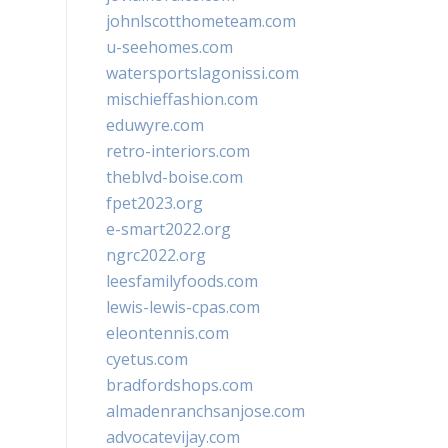
johnlscotthometeam.com
u-seehomes.com
watersportslagonissi.com
mischieffashion.com
eduwyre.com
retro-interiors.com
theblvd-boise.com
fpet2023.org
e-smart2022.org
ngrc2022.org
leesfamilyfoods.com
lewis-lewis-cpas.com
eleontennis.com
cyetus.com
bradfordshops.com
almadenranchsanjose.com
advocatevijay.com