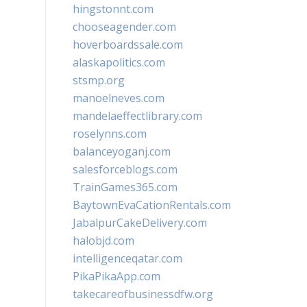
hingstonnt.com
chooseagender.com
hoverboardssale.com
alaskapolitics.com
stsmp.org
manoelneves.com
mandelaeffectlibrary.com
roselynns.com
balanceyoganj.com
salesforceblogs.com
TrainGames365.com
BaytownEvaCationRentals.com
JabalpurCakeDelivery.com
halobjd.com
intelligenceqatar.com
PikaPikaApp.com
takecareofbusinessdfw.org