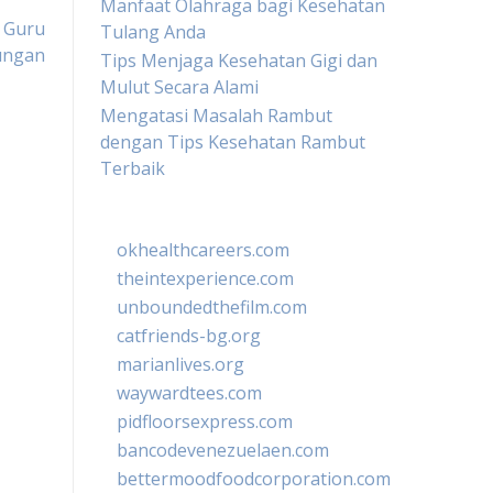
Manfaat Olahraga bagi Kesehatan
n Guru
Tulang Anda
ungan
Tips Menjaga Kesehatan Gigi dan
Mulut Secara Alami
Mengatasi Masalah Rambut
dengan Tips Kesehatan Rambut
Terbaik
okhealthcareers.com
theintexperience.com
unboundedthefilm.com
catfriends-bg.org
marianlives.org
waywardtees.com
pidfloorsexpress.com
bancodevenezuelaen.com
bettermoodfoodcorporation.com