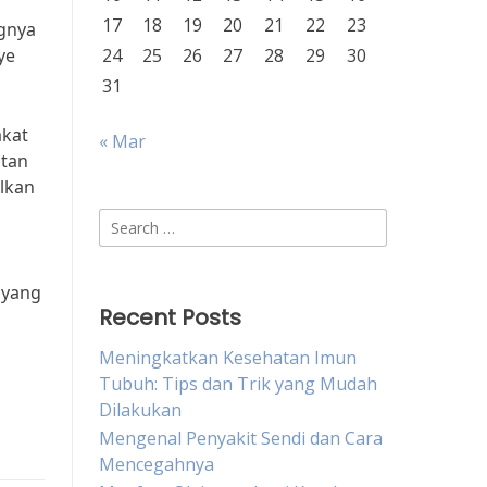
17
18
19
20
21
22
23
ngnya
ye
24
25
26
27
28
29
30
31
akat
« Mar
atan
lkan
Search
for:
 yang
Recent Posts
Meningkatkan Kesehatan Imun
Tubuh: Tips dan Trik yang Mudah
Dilakukan
Mengenal Penyakit Sendi dan Cara
Mencegahnya