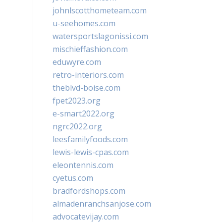
johnlscotthometeam.com
u-seehomes.com
watersportslagonissi.com
mischieffashion.com
eduwyre.com
retro-interiors.com
theblvd-boise.com
fpet2023.org
e-smart2022.org
ngrc2022.org
leesfamilyfoods.com
lewis-lewis-cpas.com
eleontennis.com
cyetus.com
bradfordshops.com
almadenranchsanjose.com
advocatevijay.com