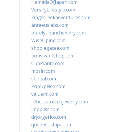
HamadaOfJapan.com
VersifyLifestyle.com
kingscreekadventures.com
antaeuslabs.com
purelycleanchemdry.com
WishOping.com
shoplegacee.com
bonvivantshop.com
CupPlante.com
mpzin.com
stcreal.com
PopUpFlea.com
valueml.com
rebeccatorresjewelry.com
jmpbliss.com
drjorgerico.com
queensushipa.com