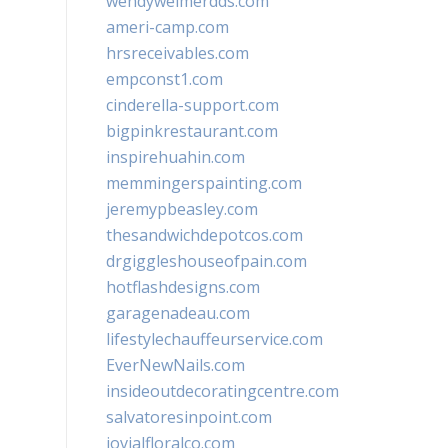
wendyweimerdds.com
ameri-camp.com
hrsreceivables.com
empconst1.com
cinderella-support.com
bigpinkrestaurant.com
inspirehuahin.com
memmingerspainting.com
jeremypbeasley.com
thesandwichdepotcos.com
drgiggleshouseofpain.com
hotflashdesigns.com
garagenadeau.com
lifestylechauffeurservice.com
EverNewNails.com
insideoutdecoratingcentre.com
salvatoresinpoint.com
jovialfloralco.com