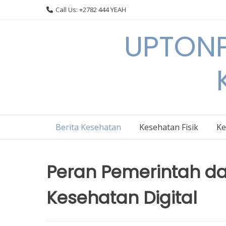
Skip
Call Us: +2782 444 YEAH
to
content
UPTONP
Berita Kesehatan
Kesehatan Fisik
Ke
Peran Pemerintah da
Kesehatan Digital