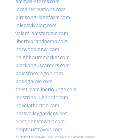
ammos-stores.com
loceanecreations.com
birdsongridgefarm.com
joiedevivblog.com
valera-amsterdam.com
libertybrandhemp.com
norwoodinnwi.com
neighboursmarket.com
blackanguscareers.com
bolesfororegon.com
bodega-ole.com
thestreamlinerlounge.com
mestrinorubanofc.com
novelatherton.com
nassvalleygardens.net
electjohnstewart.com
omptourtravels.com
tribratanews-polreskebumen.com