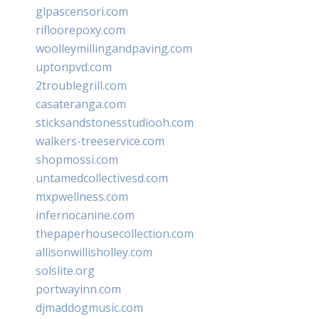
glpascensori.com
rifloorepoxy.com
woolleymillingandpaving.com
uptonpvd.com
2troublegrill.com
casateranga.com
sticksandstonesstudiooh.com
walkers-treeservice.com
shopmossi.com
untamedcollectivesd.com
mxpwellness.com
infernocanine.com
thepaperhousecollection.com
allisonwillisholley.com
solslite.org
portwayinn.com
djmaddogmusic.com