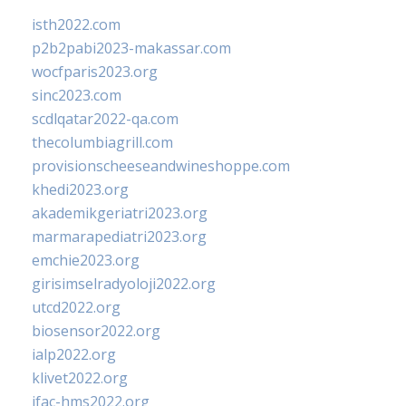
isth2022.com
p2b2pabi2023-makassar.com
wocfparis2023.org
sinc2023.com
scdlqatar2022-qa.com
thecolumbiagrill.com
provisionscheeseandwineshoppe.com
khedi2023.org
akademikgeriatri2023.org
marmarapediatri2023.org
emchie2023.org
girisimselradyoloji2022.org
utcd2022.org
biosensor2022.org
ialp2022.org
klivet2022.org
ifac-hms2022.org