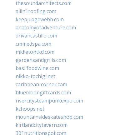
thesoundarchitects.com
allin1roofing.com
keepjudgewebb.com
anatomyofadventure.com
drivancastillo.com
cmmedspa.com
midletontkd.com
gardensandgrills.com
basilfoodwine.com
nikko-tochigi.net
caribbean-corner.com
bluemoongiftcards.com
rivercitysteampunkexpo.com
kchoops.net
mountainsideskateshop.com
kirtlandcitytavern.com
301nutritionspot.com