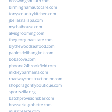
bosswingsduluth.com
birminghamautocare.com
tonyscountrykitchen.com
jbellasnailspa.com
mychaihouse.com
alvisgrooming.com
thegeorginaestate.com
blythewoodseafood.com
paolosdelibangkok.com
bobacove.com
phoone24brookfield.com
mickeybarmama.com
roadwayconstructioninc.com
shopdragonflyboutique.com
sportszilla.org
batchprovisionsbar.com
brasserie-gobette.com
musicrearte.com