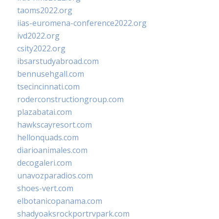
taoms2022.org
iias-euromena-conference2022.org
ivd2022.org
csity2022.org
ibsarstudyabroad.com
bennusehgall.com
tsecincinnati.com
roderconstructiongroup.com
plazabatai.com
hawkscayresort.com
hellonquads.com
diarioanimales.com
decogaleri.com
unavozparadios.com
shoes-vert.com
elbotanicopanama.com
shadyoaksrockportrvpark.com