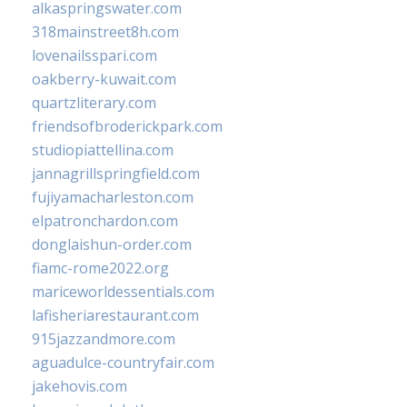
alkaspringswater.com
318mainstreet8h.com
lovenailsspari.com
oakberry-kuwait.com
quartzliterary.com
friendsofbroderickpark.com
studiopiattellina.com
jannagrillspringfield.com
fujiyamacharleston.com
elpatronchardon.com
donglaishun-order.com
fiamc-rome2022.org
mariceworldessentials.com
lafisheriarestaurant.com
915jazzandmore.com
aguadulce-countryfair.com
jakehovis.com