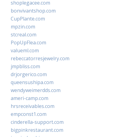
shoplegacee.com
bonvivantshop.com
CupPlante.com
mpzin.com
stcreal.com
PopUpFlea.com
valueml.com
rebeccatorresjewelry.com
jmpbliss.com
drjorgerico.com
queensushipa.com
wendyweimerdds.com
ameri-camp.com
hrsreceivables.com
empconst1.com
cinderella-support.com
bigpinkrestaurant.com