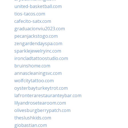
united-basketball.com
tios-tacos.com
cafecito-satx.com
graduacionviu2023.com
pecanjackstogo.com
zengardendayspa.com
sparklejewelryinc.com
ironcladtattoostudio.com
bruinshome.com
annascleaningsvc.com
wolfcitytattoo.com
oysterbayturkeytrot.com
lafronterarestauranteybar.com
lilyandrosetearoom.com
olivesburgberrypatch.com
theslushkids.com
giobastian.com