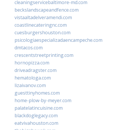
cleaningservicebaltimore-md.com
beckslandscapeandfence.com
vistaaltadelveramendi.com
coastlinecateringnc.com
cuesburgershouston.com
psicologiaespecializadaencampeche.com
dmtacos.com
crescentstreetprinting.com
hornopizza.com
driveadragster.com
hematologa.com
lizaivanov.com
guesttinyhomes.com
home-plow-by-meyer.com
palatelatincuisine.com
blackdoglegacy.com
eatvivahouston.com