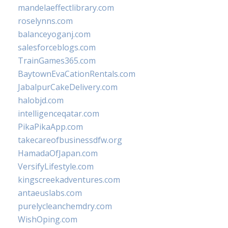
mandelaeffectlibrary.com
roselynns.com
balanceyoganj.com
salesforceblogs.com
TrainGames365.com
BaytownEvaCationRentals.com
JabalpurCakeDelivery.com
halobjd.com
intelligenceqatar.com
PikaPikaApp.com
takecareofbusinessdfw.org
HamadaOfJapan.com
VersifyLifestyle.com
kingscreekadventures.com
antaeuslabs.com
purelycleanchemdry.com
WishOping.com