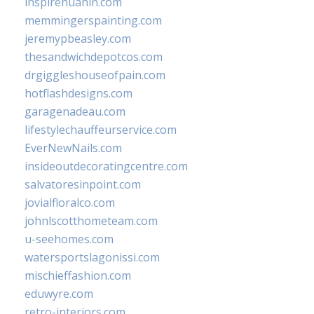
inspirehuahin.com
memmingerspainting.com
jeremypbeasley.com
thesandwichdepotcos.com
drgiggleshouseofpain.com
hotflashdesigns.com
garagenadeau.com
lifestylechauffeurservice.com
EverNewNails.com
insideoutdecoratingcentre.com
salvatoresinpoint.com
jovialfloralco.com
johnlscotthometeam.com
u-seehomes.com
watersportslagonissi.com
mischieffashion.com
eduwyre.com
retro-interiors.com