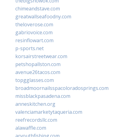
thebigshowok.com
chimeandstave.com
greatwallseafoodny.com
theloverose.com
gabriovoice.com
resinflowart.com
p-sports.net
korsairstreetwear.com
petshopallston.com
avenue26tacos.com
topgglasses.com
broadmoornailsspacoloradosprings.com
missblackpasadena.com
anneskitchen.org
valenciamarketytaqueria.com
reefrecordsllc.com
alawaffle.com
aryouthfishing.com