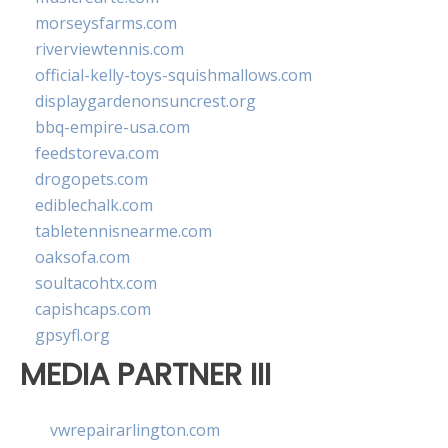
morseysfarms.com
riverviewtennis.com
official-kelly-toys-squishmallows.com
displaygardenonsuncrest.org
bbq-empire-usa.com
feedstoreva.com
drogopets.com
ediblechalk.com
tabletennisnearme.com
oaksofa.com
soultacohtx.com
capishcaps.com
gpsyfl.org
MEDIA PARTNER III
vwrepairarlington.com