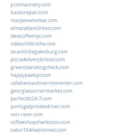
jccoinlaundry.com
kautorepair.com
marjaeswinebar.com
elmazatlanclinton.com
ideacoffeenyc.com
odieschillicothe.com
lacantinitagalesburg.com
pizzadeliverybristol.com
greenstarsmogcheck.com
happypawspl.com
callahansautoservicecenter.com
georgiascornermarket.com
perfectfit24-7.com
portugalprivatedriver.com
von-racer.com
coffeeshopcharleston.com
salon104mainstreet.com