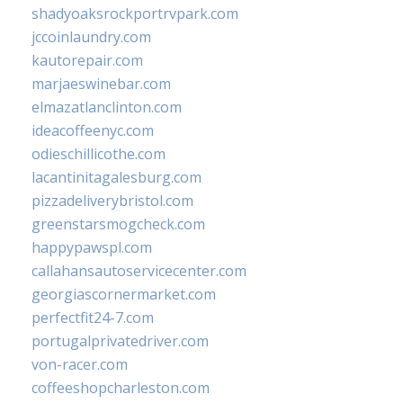
shadyoaksrockportrvpark.com
jccoinlaundry.com
kautorepair.com
marjaeswinebar.com
elmazatlanclinton.com
ideacoffeenyc.com
odieschillicothe.com
lacantinitagalesburg.com
pizzadeliverybristol.com
greenstarsmogcheck.com
happypawspl.com
callahansautoservicecenter.com
georgiascornermarket.com
perfectfit24-7.com
portugalprivatedriver.com
von-racer.com
coffeeshopcharleston.com