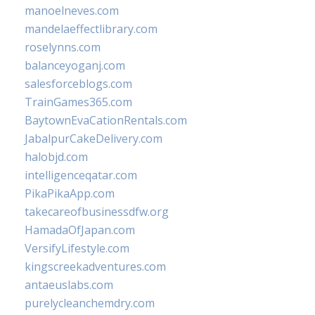
manoelneves.com
mandelaeffectlibrary.com
roselynns.com
balanceyoganj.com
salesforceblogs.com
TrainGames365.com
BaytownEvaCationRentals.com
JabalpurCakeDelivery.com
halobjd.com
intelligenceqatar.com
PikaPikaApp.com
takecareofbusinessdfw.org
HamadaOfJapan.com
VersifyLifestyle.com
kingscreekadventures.com
antaeuslabs.com
purelycleanchemdry.com