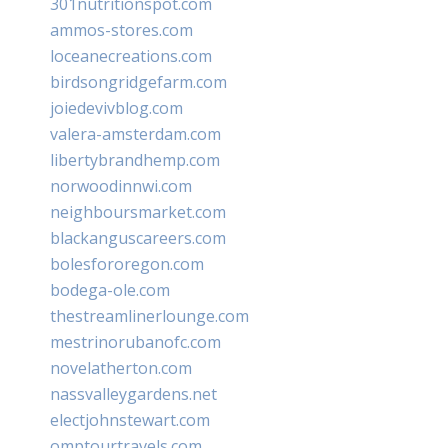
301nutritionspot.com
ammos-stores.com
loceanecreations.com
birdsongridgefarm.com
joiedevivblog.com
valera-amsterdam.com
libertybrandhemp.com
norwoodinnwi.com
neighboursmarket.com
blackanguscareers.com
bolesfororegon.com
bodega-ole.com
thestreamlinerlounge.com
mestrinorubanofc.com
novelatherton.com
nassvalleygardens.net
electjohnstewart.com
omptourtravels.com