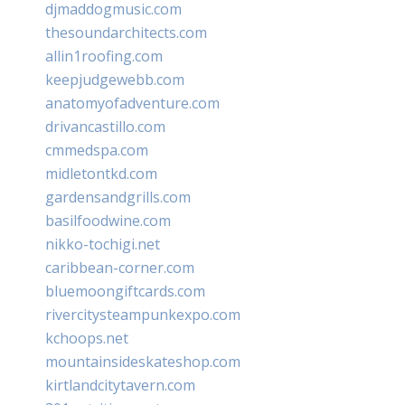
djmaddogmusic.com
thesoundarchitects.com
allin1roofing.com
keepjudgewebb.com
anatomyofadventure.com
drivancastillo.com
cmmedspa.com
midletontkd.com
gardensandgrills.com
basilfoodwine.com
nikko-tochigi.net
caribbean-corner.com
bluemoongiftcards.com
rivercitysteampunkexpo.com
kchoops.net
mountainsideskateshop.com
kirtlandcitytavern.com