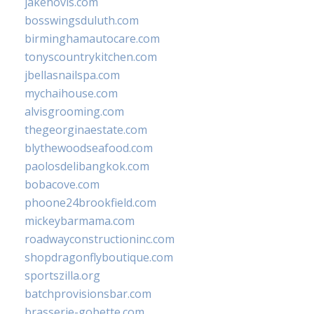
jakehovis.com
bosswingsduluth.com
birminghamautocare.com
tonyscountrykitchen.com
jbellasnailspa.com
mychaihouse.com
alvisgrooming.com
thegeorginaestate.com
blythewoodseafood.com
paolosdelibangkok.com
bobacove.com
phoone24brookfield.com
mickeybarmama.com
roadwayconstructioninc.com
shopdragonflyboutique.com
sportszilla.org
batchprovisionsbar.com
brasserie-gobette.com