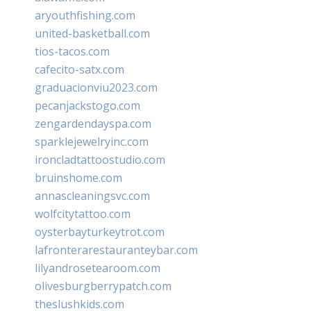
aryouthfishing.com
united-basketball.com
tios-tacos.com
cafecito-satx.com
graduacionviu2023.com
pecanjackstogo.com
zengardendayspa.com
sparklejewelryinc.com
ironcladtattoostudio.com
bruinshome.com
annascleaningsvc.com
wolfcitytattoo.com
oysterbayturkeytrot.com
lafronterarestauranteybar.com
lilyandrosetearoom.com
olivesburgberrypatch.com
theslushkids.com