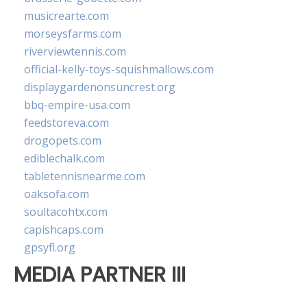
musicrearte.com
morseysfarms.com
riverviewtennis.com
official-kelly-toys-squishmallows.com
displaygardenonsuncrest.org
bbq-empire-usa.com
feedstoreva.com
drogopets.com
ediblechalk.com
tabletennisnearme.com
oaksofa.com
soultacohtx.com
capishcaps.com
gpsyfl.org
MEDIA PARTNER III