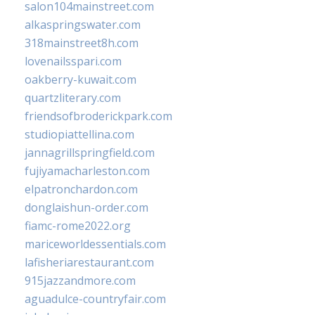
salon104mainstreet.com
alkaspringswater.com
318mainstreet8h.com
lovenailsspari.com
oakberry-kuwait.com
quartzliterary.com
friendsofbroderickpark.com
studiopiattellina.com
jannagrillspringfield.com
fujiyamacharleston.com
elpatronchardon.com
donglaishun-order.com
fiamc-rome2022.org
mariceworldessentials.com
lafisheriarestaurant.com
915jazzandmore.com
aguadulce-countryfair.com