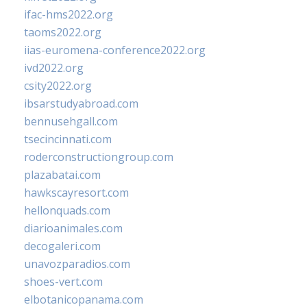
ifac-hms2022.org
taoms2022.org
iias-euromena-conference2022.org
ivd2022.org
csity2022.org
ibsarstudyabroad.com
bennusehgall.com
tsecincinnati.com
roderconstructiongroup.com
plazabatai.com
hawkscayresort.com
hellonquads.com
diarioanimales.com
decogaleri.com
unavozparadios.com
shoes-vert.com
elbotanicopanama.com