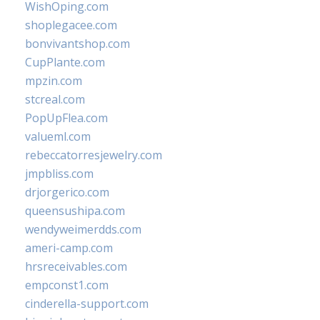
WishOping.com
shoplegacee.com
bonvivantshop.com
CupPlante.com
mpzin.com
stcreal.com
PopUpFlea.com
valueml.com
rebeccatorresjewelry.com
jmpbliss.com
drjorgerico.com
queensushipa.com
wendyweimerdds.com
ameri-camp.com
hrsreceivables.com
empconst1.com
cinderella-support.com