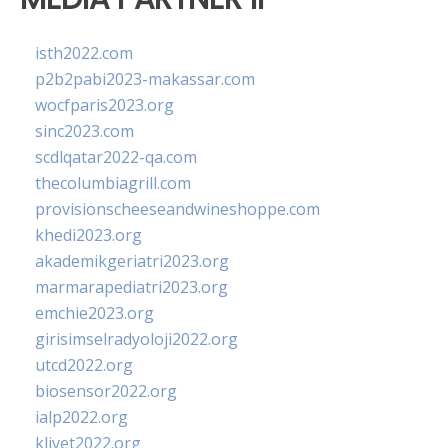
isth2022.com
p2b2pabi2023-makassar.com
wocfparis2023.org
sinc2023.com
scdlqatar2022-qa.com
thecolumbiagrill.com
provisionscheeseandwineshoppe.com
khedi2023.org
akademikgeriatri2023.org
marmarapediatri2023.org
emchie2023.org
girisimselradyoloji2022.org
utcd2022.org
biosensor2022.org
ialp2022.org
klivet2022.org