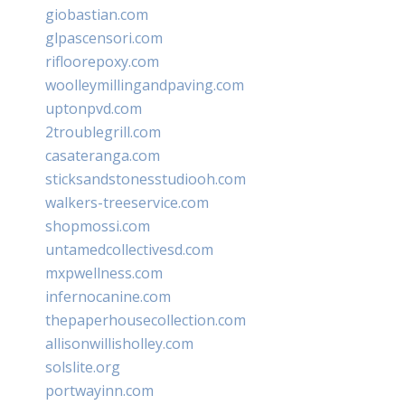
giobastian.com
glpascensori.com
rifloorepoxy.com
woolleymillingandpaving.com
uptonpvd.com
2troublegrill.com
casateranga.com
sticksandstonesstudiooh.com
walkers-treeservice.com
shopmossi.com
untamedcollectivesd.com
mxpwellness.com
infernocanine.com
thepaperhousecollection.com
allisonwillisholley.com
solslite.org
portwayinn.com