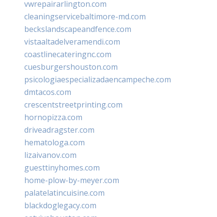
vwrepairarlington.com
cleaningservicebaltimore-md.com
beckslandscapeandfence.com
vistaaltadelveramendi.com
coastlinecateringnc.com
cuesburgershouston.com
psicologiaespecializadaencampeche.com
dmtacos.com
crescentstreetprinting.com
hornopizza.com
driveadragster.com
hematologa.com
lizaivanov.com
guesttinyhomes.com
home-plow-by-meyer.com
palatelatincuisine.com
blackdoglegacy.com