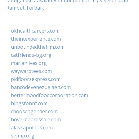
Mengatasi Masalah Rambut dengan Tips Kesehatan
Rambut Terbaik
okhealthcareers.com
theintexperience.com
unboundedthefilm.com
catfriends-bg.org
marianlives.org
waywardtees.com
pidfloorsexpress.com
bancodevenezuelaen.com
bettermoodfoodcorporation.com
hingstonnt.com
chooseagender.com
hoverboardssale.com
alaskapolitics.com
stsmp.org