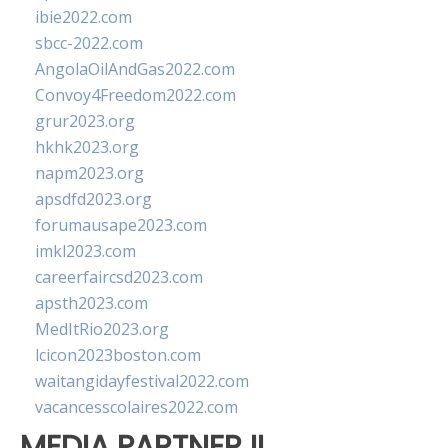
ibie2022.com
sbcc-2022.com
AngolaOilAndGas2022.com
Convoy4Freedom2022.com
grur2023.org
hkhk2023.org
napm2023.org
apsdfd2023.org
forumausape2023.com
imkl2023.com
careerfaircsd2023.com
apsth2023.com
MedItRio2023.org
lcicon2023boston.com
waitangidayfestival2022.com
vacancesscolaires2022.com
MEDIA PARTNER II