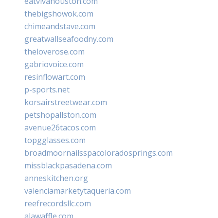
eatvivahouston.com
thebigshowok.com
chimeandstave.com
greatwallseafoodny.com
theloverose.com
gabriovoice.com
resinflowart.com
p-sports.net
korsairstreetwear.com
petshopallston.com
avenue26tacos.com
topgglasses.com
broadmoornailsspacoloradosprings.com
missblackpasadena.com
anneskitchen.org
valenciamarketytaqueria.com
reefrecordsllc.com
alawaffle.com