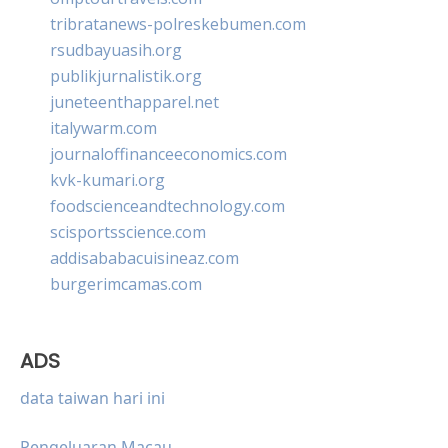
tribratanews-polreskebumen.com
rsudbayuasih.org
publikjurnalistik.org
juneteenthapparel.net
italywarm.com
journaloffinanceeconomics.com
kvk-kumari.org
foodscienceandtechnology.com
scisportsscience.com
addisababacuisineaz.com
burgerimcamas.com
ADS
data taiwan hari ini
Pengeluaran Macau