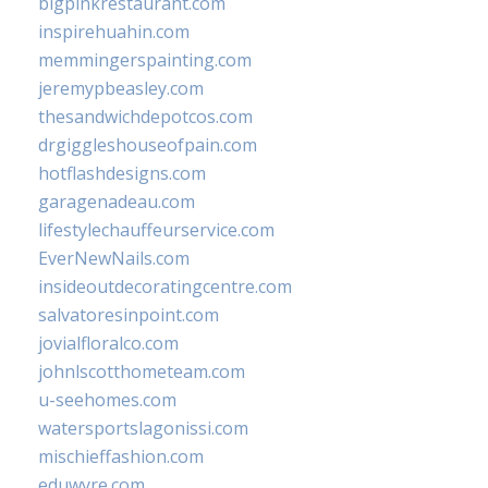
bigpinkrestaurant.com
inspirehuahin.com
memmingerspainting.com
jeremypbeasley.com
thesandwichdepotcos.com
drgiggleshouseofpain.com
hotflashdesigns.com
garagenadeau.com
lifestylechauffeurservice.com
EverNewNails.com
insideoutdecoratingcentre.com
salvatoresinpoint.com
jovialfloralco.com
johnlscotthometeam.com
u-seehomes.com
watersportslagonissi.com
mischieffashion.com
eduwyre.com