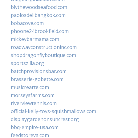
blythewoodseafood.com
paolosdelibangkok.com
bobacove.com
phoone24brookfield.com
mickeybarmama.com
roadwayconstructioninc.com
shopdragonflyboutique.com
sportszilla.org
batchprovisionsbar.com
brasserie-gobette.com
musicrearte.com
morseysfarms.com
riverviewtennis.com
official-kelly-toys-squishmallows.com
displaygardenonsuncrest.org
bbq-empire-usa.com
feedstoreva.com