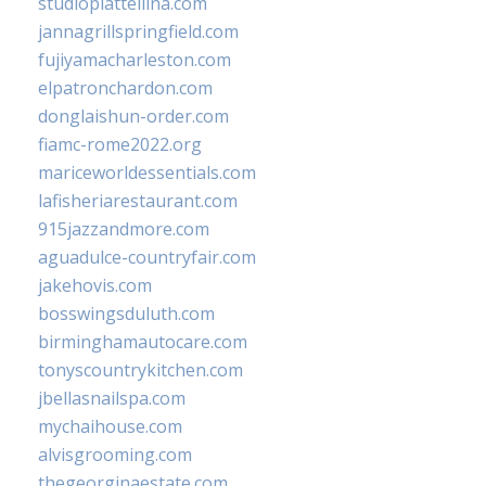
studiopiattellina.com
jannagrillspringfield.com
fujiyamacharleston.com
elpatronchardon.com
donglaishun-order.com
fiamc-rome2022.org
mariceworldessentials.com
lafisheriarestaurant.com
915jazzandmore.com
aguadulce-countryfair.com
jakehovis.com
bosswingsduluth.com
birminghamautocare.com
tonyscountrykitchen.com
jbellasnailspa.com
mychaihouse.com
alvisgrooming.com
thegeorginaestate.com