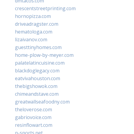
dmtacos.com
crescentstreetprinting.com
hornopizza.com
driveadragster.com
hematologa.com
lizaivanov.com
guesttinyhomes.com
home-plow-by-meyer.com
palatelatincuisine.com
blackdoglegacy.com
eatvivahouston.com
thebigshowok.com
chimeandstave.com
greatwallseafoodny.com
theloverose.com
gabriovoice.com
resinflowart.com
p-sports.net