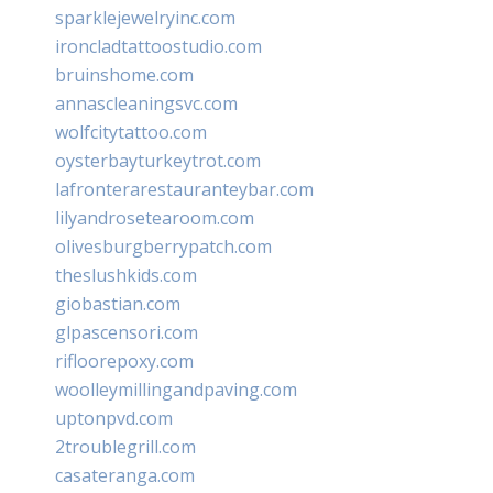
sparklejewelryinc.com
ironcladtattoostudio.com
bruinshome.com
annascleaningsvc.com
wolfcitytattoo.com
oysterbayturkeytrot.com
lafronterarestauranteybar.com
lilyandrosetearoom.com
olivesburgberrypatch.com
theslushkids.com
giobastian.com
glpascensori.com
rifloorepoxy.com
woolleymillingandpaving.com
uptonpvd.com
2troublegrill.com
casateranga.com