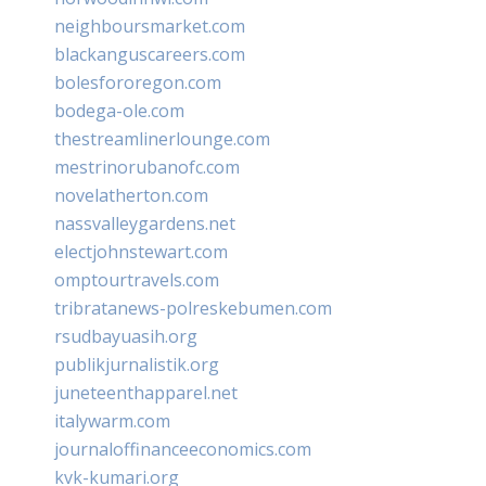
neighboursmarket.com
blackanguscareers.com
bolesfororegon.com
bodega-ole.com
thestreamlinerlounge.com
mestrinorubanofc.com
novelatherton.com
nassvalleygardens.net
electjohnstewart.com
omptourtravels.com
tribratanews-polreskebumen.com
rsudbayuasih.org
publikjurnalistik.org
juneteenthapparel.net
italywarm.com
journaloffinanceeconomics.com
kvk-kumari.org