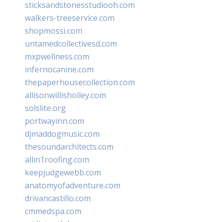
sticksandstonesstudiooh.com
walkers-treeservice.com
shopmossi.com
untamedcollectivesd.com
mxpwellness.com
infernocanine.com
thepaperhousecollection.com
allisonwillisholley.com
solslite.org
portwayinn.com
djmaddogmusic.com
thesoundarchitects.com
allin1roofing.com
keepjudgewebb.com
anatomyofadventure.com
drivancastillo.com
cmmedspa.com