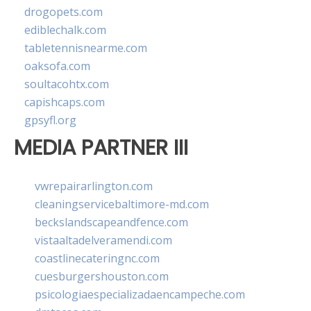
drogopets.com
ediblechalk.com
tabletennisnearme.com
oaksofa.com
soultacohtx.com
capishcaps.com
gpsyfl.org
MEDIA PARTNER III
vwrepairarlington.com
cleaningservicebaltimore-md.com
beckslandscapeandfence.com
vistaaltadelveramendi.com
coastlinecateringnc.com
cuesburgershouston.com
psicologiaespecializadaencampeche.com