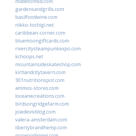
midletontkd.com
gardensandgrills.com
basilfoodwine.com
nikko-tochigi.net
caribbean-corner.com
bluemoongiftcards.com
rivercitysteampunkexpo.com
kchoops.net
mountainsideskateshop.com
kirtlandcitytavern.com
301nutritionspot.com
ammos-stores.com
loceanecreations.com
birdsongridgefarm.com
joiedevivblog.com
valera-amsterdam.com
libertybrandhemp.com
norwoodinnwi.com