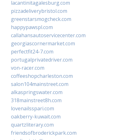
lacantinitagalesburg.com
pizzadeliverybristol.com
greenstarsmogcheck.com
happypawspl.com
callahansautoservicecenter.com
georgiascornermarket.com
perfectfit24-7.com
portugalprivatedriver.com
von-racer.com
coffeeshopcharleston.com
salon104mainstreet.com
alkaspringswater.com
318mainstreet8h.com
lovenailsspari.com
oakberry-kuwait.com
quartzliterary.com
friendsofbroderickpark.com