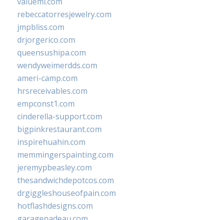
valueml.com
rebeccatorresjewelry.com
jmpbliss.com
drjorgerico.com
queensushipa.com
wendyweimerdds.com
ameri-camp.com
hrsreceivables.com
empconst1.com
cinderella-support.com
bigpinkrestaurant.com
inspirehuahin.com
memmingerspainting.com
jeremypbeasley.com
thesandwichdepotcos.com
drgiggleshouseofpain.com
hotflashdesigns.com
garagenadeau.com