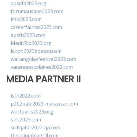
apsdfd2023.org
forumausape2023.com
imkl2023.com
careerfaircsd2023.com
apsth2023.com
MedItRio2023.org
lcicon2023boston.com
waitangidayfestival2022.com
vacancesscolaires2022.com
MEDIA PARTNER II
isth2022.com
p2b2pabi2023-makassar.com
wocfparis2023.org
sinc2023.com
scdlqatar2022-qa.com
thecolumbiagrill.com