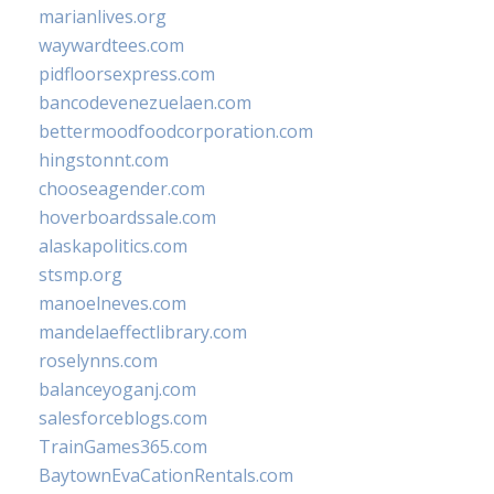
marianlives.org
waywardtees.com
pidfloorsexpress.com
bancodevenezuelaen.com
bettermoodfoodcorporation.com
hingstonnt.com
chooseagender.com
hoverboardssale.com
alaskapolitics.com
stsmp.org
manoelneves.com
mandelaeffectlibrary.com
roselynns.com
balanceyoganj.com
salesforceblogs.com
TrainGames365.com
BaytownEvaCationRentals.com