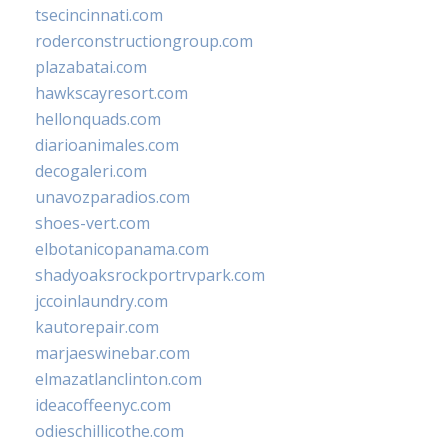
tsecincinnati.com
roderconstructiongroup.com
plazabatai.com
hawkscayresort.com
hellonquads.com
diarioanimales.com
decogaleri.com
unavozparadios.com
shoes-vert.com
elbotanicopanama.com
shadyoaksrockportrvpark.com
jccoinlaundry.com
kautorepair.com
marjaeswinebar.com
elmazatlanclinton.com
ideacoffeenyc.com
odieschillicothe.com