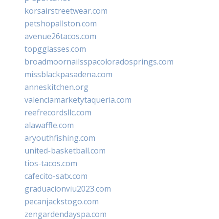
korsairstreetwear.com
petshopallston.com
avenue26tacos.com
topgglasses.com
broadmoornailsspacoloradosprings.com
missblackpasadena.com
anneskitchen.org
valenciamarketytaqueria.com
reefrecordsllc.com
alawaffle.com
aryouthfishing.com
united-basketball.com
tios-tacos.com
cafecito-satx.com
graduacionviu2023.com
pecanjackstogo.com
zengardendayspa.com