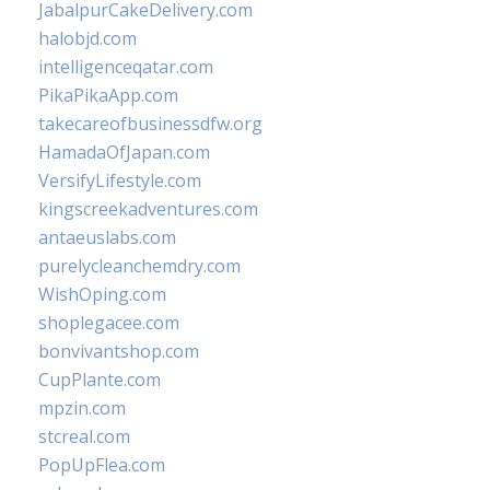
JabalpurCakeDelivery.com
halobjd.com
intelligenceqatar.com
PikaPikaApp.com
takecareofbusinessdfw.org
HamadaOfJapan.com
VersifyLifestyle.com
kingscreekadventures.com
antaeuslabs.com
purelycleanchemdry.com
WishOping.com
shoplegacee.com
bonvivantshop.com
CupPlante.com
mpzin.com
stcreal.com
PopUpFlea.com