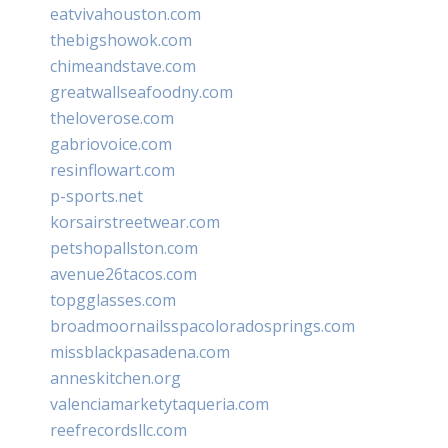
eatvivahouston.com
thebigshowok.com
chimeandstave.com
greatwallseafoodny.com
theloverose.com
gabriovoice.com
resinflowart.com
p-sports.net
korsairstreetwear.com
petshopallston.com
avenue26tacos.com
topgglasses.com
broadmoornailsspacoloradosprings.com
missblackpasadena.com
anneskitchen.org
valenciamarketytaqueria.com
reefrecordsllc.com