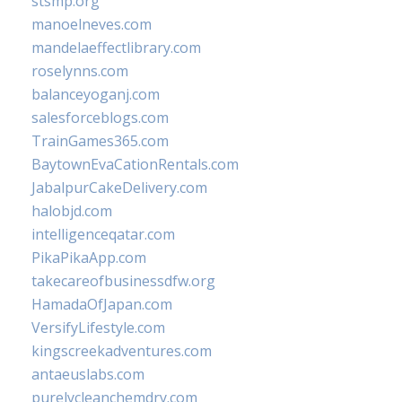
stsmp.org
manoelneves.com
mandelaeffectlibrary.com
roselynns.com
balanceyoganj.com
salesforceblogs.com
TrainGames365.com
BaytownEvaCationRentals.com
JabalpurCakeDelivery.com
halobjd.com
intelligenceqatar.com
PikaPikaApp.com
takecareofbusinessdfw.org
HamadaOfJapan.com
VersifyLifestyle.com
kingscreekadventures.com
antaeuslabs.com
purelycleanchemdry.com