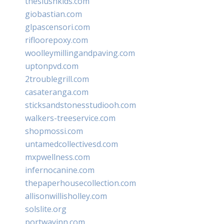
theslushkids.com
giobastian.com
glpascensori.com
rifloorepoxy.com
woolleymillingandpaving.com
uptonpvd.com
2troublegrill.com
casateranga.com
sticksandstonesstudiooh.com
walkers-treeservice.com
shopmossi.com
untamedcollectivesd.com
mxpwellness.com
infernocanine.com
thepaperhousecollection.com
allisonwillisholley.com
solslite.org
portwayinn.com