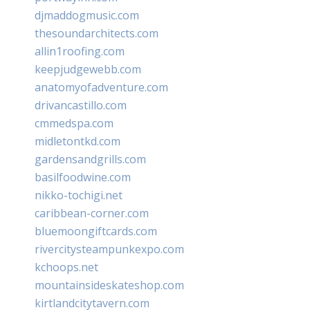
djmaddogmusic.com
thesoundarchitects.com
allin1roofing.com
keepjudgewebb.com
anatomyofadventure.com
drivancastillo.com
cmmedspa.com
midletontkd.com
gardensandgrills.com
basilfoodwine.com
nikko-tochigi.net
caribbean-corner.com
bluemoongiftcards.com
rivercitysteampunkexpo.com
kchoops.net
mountainsideskateshop.com
kirtlandcitytavern.com