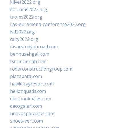
klivet2022.org
ifac-hms2022.org
taoms2022.org
iias-euromena-conference2022.org
ivd2022.org
csity2022.org
ibsarstudyabroad.com
bennusehgall.com
tsecincinnati.com
roderconstructiongroup.com
plazabatai.com
hawkscayresort.com
hellonquads.com
diarioanimales.com
decogaleri.com
unavozparadios.com
shoes-vert.com