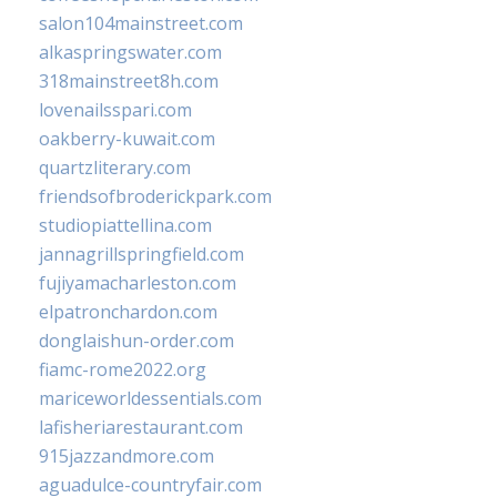
salon104mainstreet.com
alkaspringswater.com
318mainstreet8h.com
lovenailsspari.com
oakberry-kuwait.com
quartzliterary.com
friendsofbroderickpark.com
studiopiattellina.com
jannagrillspringfield.com
fujiyamacharleston.com
elpatronchardon.com
donglaishun-order.com
fiamc-rome2022.org
mariceworldessentials.com
lafisheriarestaurant.com
915jazzandmore.com
aguadulce-countryfair.com