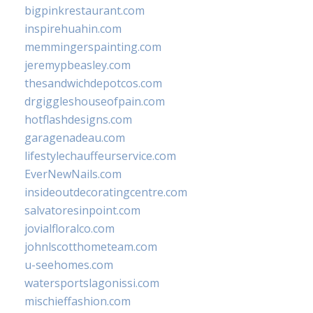
bigpinkrestaurant.com
inspirehuahin.com
memmingerspainting.com
jeremypbeasley.com
thesandwichdepotcos.com
drgiggleshouseofpain.com
hotflashdesigns.com
garagenadeau.com
lifestylechauffeurservice.com
EverNewNails.com
insideoutdecoratingcentre.com
salvatoresinpoint.com
jovialfloralco.com
johnlscotthometeam.com
u-seehomes.com
watersportslagonissi.com
mischieffashion.com