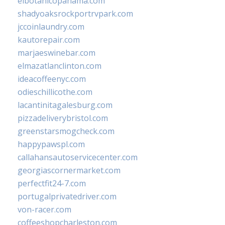
elbotanicopanama.com
shadyoaksrockportrvpark.com
jccoinlaundry.com
kautorepair.com
marjaeswinebar.com
elmazatlanclinton.com
ideacoffeenyc.com
odieschillicothe.com
lacantinitagalesburg.com
pizzadeliverybristol.com
greenstarsmogcheck.com
happypawspl.com
callahansautoservicecenter.com
georgiascornermarket.com
perfectfit24-7.com
portugalprivatedriver.com
von-racer.com
coffeeshopcharleston.com