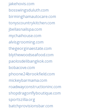
jakehovis.com
bosswingsduluth.com
birminghamautocare.com
tonyscountrykitchen.com
jbellasnailspa.com
mychaihouse.com
alvisgrooming.com
thegeorginaestate.com
blythewoodseafood.com
paolosdelibangkok.com
bobacove.com
phoone24brookfield.com
mickeybarmama.com
roadwayconstructioninc.com
shopdragonflyboutique.com
sportszilla.org
batchprovisionsbar.com