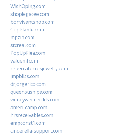
WishOping.com
shoplegacee.com
bonvivantshop.com
CupPlante.com
mpzin.com
stcreal.com
PopUpFlea.com
valueml.com
rebeccatorresjewelry.com
jmpbliss.com
drjorgerico.com
queensushipa.com
wendyweimerdds.com
ameri-camp.com
hrsreceivables.com
empconst1.com
cinderella-support.com