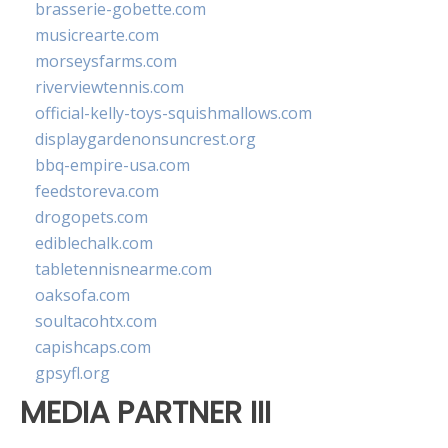
brasserie-gobette.com
musicrearte.com
morseysfarms.com
riverviewtennis.com
official-kelly-toys-squishmallows.com
displaygardenonsuncrest.org
bbq-empire-usa.com
feedstoreva.com
drogopets.com
ediblechalk.com
tabletennisnearme.com
oaksofa.com
soultacohtx.com
capishcaps.com
gpsyfl.org
MEDIA PARTNER III