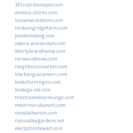
301nutritionspot.com
ammos-stores.com
loceanecreations.com
birdsongridgefarm.com
joiedevivblog.com
valera-amsterdam.com
libertybrandhemp.com
norwoodinnwi.com
neighboursmarket.com
blackanguscareers.com
bolesfororegon.com
bodega-ole.com
thestreamlinerlounge.com
mestrinorubanofc.com
novelatherton.com
nassvalleygardens.net
electjohnstewart.com