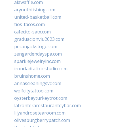
alawaffle.com
aryouthfishing.com
united-basketball.com
tios-tacos.com
cafecito-satx.com
graduacionviu2023.com
pecanjackstogo.com
zengardendayspa.com
sparklejewelryinc.com
ironcladtattoostudio.com
bruinshome.com
annascleaningsvc.com
wolfcitytattoo.com
oysterbayturkeytrot.com
lafronterarestauranteybar.com
lilyandrosetearoom.com
olivesburgberrypatch.com