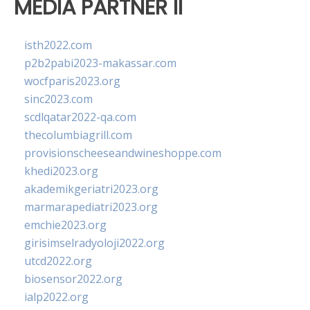
MEDIA PARTNER II
isth2022.com
p2b2pabi2023-makassar.com
wocfparis2023.org
sinc2023.com
scdlqatar2022-qa.com
thecolumbiagrill.com
provisionscheeseandwineshoppe.com
khedi2023.org
akademikgeriatri2023.org
marmarapediatri2023.org
emchie2023.org
girisimselradyoloji2022.org
utcd2022.org
biosensor2022.org
ialp2022.org