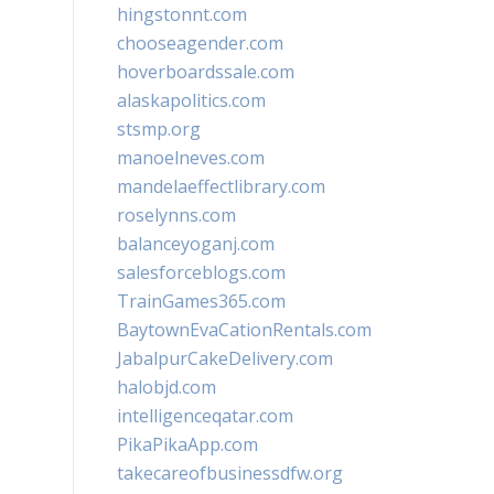
hingstonnt.com
chooseagender.com
hoverboardssale.com
alaskapolitics.com
stsmp.org
manoelneves.com
mandelaeffectlibrary.com
roselynns.com
balanceyoganj.com
salesforceblogs.com
TrainGames365.com
BaytownEvaCationRentals.com
JabalpurCakeDelivery.com
halobjd.com
intelligenceqatar.com
PikaPikaApp.com
takecareofbusinessdfw.org