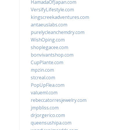
HamadaOfJapan.com
VersifyLifestyle.com
kingscreekadventures.com
antaeuslabs.com
purelycleanchemdry.com
WishOping.com
shoplegacee.com
bonvivantshop.com
CupPlante.com
mpzin.com
stcreal.com
PopUpFlea.com
valueml.com
rebeccatorresjewelry.com
jmpbliss.com
drjorgerico.com
queensushipa.com