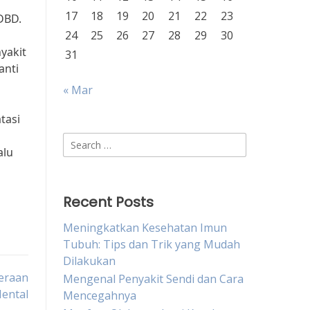
17
18
19
20
21
22
23
 DBD.
24
25
26
27
28
29
30
yakit
31
anti
« Mar
tasi
Search
alu
for:
Recent Posts
Meningkatkan Kesehatan Imun
Tubuh: Tips dan Trik yang Mudah
Dilakukan
teraan
Mengenal Penyakit Sendi dan Cara
ental
Mencegahnya