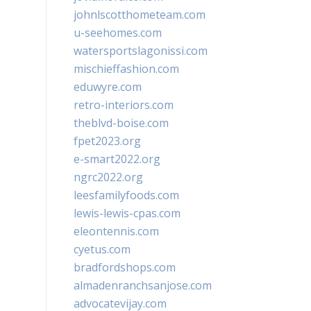
johnlscotthometeam.com
u-seehomes.com
watersportslagonissi.com
mischieffashion.com
eduwyre.com
retro-interiors.com
theblvd-boise.com
fpet2023.org
e-smart2022.org
ngrc2022.org
leesfamilyfoods.com
lewis-lewis-cpas.com
eleontennis.com
cyetus.com
bradfordshops.com
almadenranchsanjose.com
advocatevijay.com