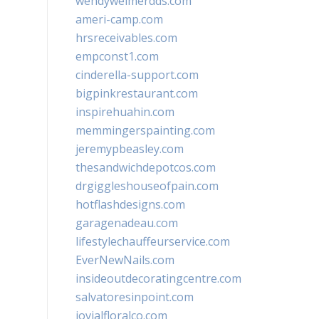
wendyweimerdds.com
ameri-camp.com
hrsreceivables.com
empconst1.com
cinderella-support.com
bigpinkrestaurant.com
inspirehuahin.com
memmingerspainting.com
jeremypbeasley.com
thesandwichdepotcos.com
drgiggleshouseofpain.com
hotflashdesigns.com
garagenadeau.com
lifestylechauffeurservice.com
EverNewNails.com
insideoutdecoratingcentre.com
salvatoresinpoint.com
jovialfloralco.com