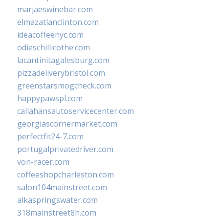
marjaeswinebar.com
elmazatlanclinton.com
ideacoffeenyc.com
odieschillicothe.com
lacantinitagalesburg.com
pizzadeliverybristol.com
greenstarsmogcheck.com
happypawspl.com
callahansautoservicecenter.com
georgiascornermarket.com
perfectfit24-7.com
portugalprivatedriver.com
von-racer.com
coffeeshopcharleston.com
salon104mainstreet.com
alkaspringswater.com
318mainstreet8h.com