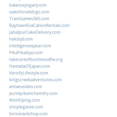
balanceyoganj.com
salesforceblogs.com
TrainGames365.com
BaytownEvaCationRentals.com
JabalpurCakeDelivery.com
halobjd.com
intelligenceqatar.com
PikaPikaApp.com
takecareofbusinessdfw.org
HamadaOfJapan.com
VersifyLifestyle.com
kingscreekadventures.com
antaeuslabs.com
purelycleanchemdry.com
WishOping.com
shoplegacee.com
bonvivantshop.com