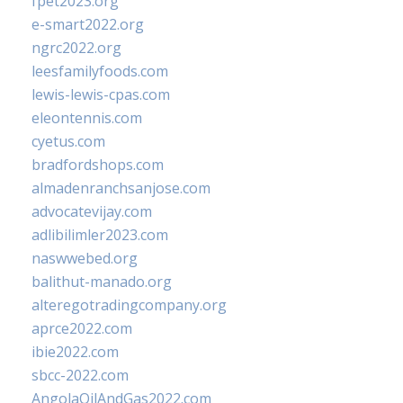
fpet2023.org
e-smart2022.org
ngrc2022.org
leesfamilyfoods.com
lewis-lewis-cpas.com
eleontennis.com
cyetus.com
bradfordshops.com
almadenranchsanjose.com
advocatevijay.com
adlibilimler2023.com
naswwebed.org
balithut-manado.org
alteregotradingcompany.org
aprce2022.com
ibie2022.com
sbcc-2022.com
AngolaOilAndGas2022.com