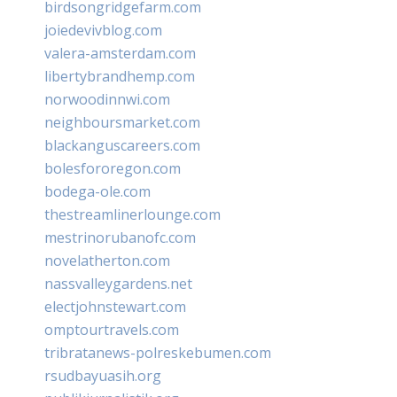
birdsongridgefarm.com
joiedevivblog.com
valera-amsterdam.com
libertybrandhemp.com
norwoodinnwi.com
neighboursmarket.com
blackanguscareers.com
bolesfororegon.com
bodega-ole.com
thestreamlinerlounge.com
mestrinorubanofc.com
novelatherton.com
nassvalleygardens.net
electjohnstewart.com
omptourtravels.com
tribratanews-polreskebumen.com
rsudbayuasih.org