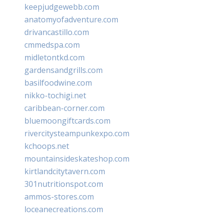
keepjudgewebb.com
anatomyofadventure.com
drivancastillo.com
cmmedspa.com
midletontkd.com
gardensandgrills.com
basilfoodwine.com
nikko-tochigi.net
caribbean-corner.com
bluemoongiftcards.com
rivercitysteampunkexpo.com
kchoops.net
mountainsideskateshop.com
kirtlandcitytavern.com
301nutritionspot.com
ammos-stores.com
loceanecreations.com