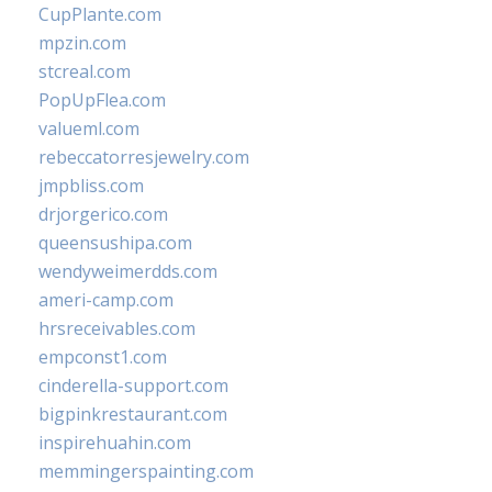
CupPlante.com
mpzin.com
stcreal.com
PopUpFlea.com
valueml.com
rebeccatorresjewelry.com
jmpbliss.com
drjorgerico.com
queensushipa.com
wendyweimerdds.com
ameri-camp.com
hrsreceivables.com
empconst1.com
cinderella-support.com
bigpinkrestaurant.com
inspirehuahin.com
memmingerspainting.com