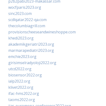
p2b2pabi2023-makassar.com
wocfparis2023.org
sinc2023.com
scdlqatar2022-qa.com
thecolumbiagrill.com
provisionscheeseandwineshoppe.com
khedi2023.org
akademikgeriatri2023.org
marmarapediatri2023.org
emchie2023.org
girisimselradyoloji2022.org
utcd2022.org
biosensor2022.org
ialp2022.org
klivet2022.org
ifac-hms2022.org
taoms2022.org
iias-euromena-conference2022.org