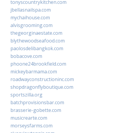
tonyscountrykitchen.com
jbellasnailspa.com
mychaihouse.com
alvisgrooming.com
thegeorginaestate.com
blythewoodseafood.com
paolosdelibangkok.com
bobacove.com
phoone24brookfield.com
mickeybarmama.com
roadwayconstructioninc.com
shopdragonflyboutique.com
sportszilla.org
batchprovisionsbar.com
brasserie-gobette.com
musicrearte.com
morseysfarms.com