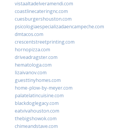
vistaaltadelveramendi.com
coastlinecateringnc.com
cuesburgershouston.com
psicologiaespecializadaencampeche.com
dmtacos.com
crescentstreetprinting.com
hornopizza.com
driveadragster.com
hematologa.com
lizaivanov.com
guesttinyhomes.com
home-plow-by-meyer.com
palatelatincuisine.com
blackdoglegacy.com
eatvivahouston.com
thebigshowok.com
chimeandstave.com