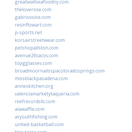
greatwallseafoodny.com
theloverose.com
gabriovoice.com
resinflowart.com
p-sports.net
korsairstreetwear.com
petshopallston.com
avenue26tacos.com
topgglasses.com
broadmoornailsspacoloradosprings.com
missblackpasadena.com
anneskitchen.org
valenciamarketytaqueria.com
reefrecordsllc.com
alawaffle.com
aryouthfishing.com
united-basketball.com
tios-tacos.com