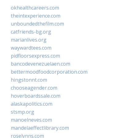
okhealthcareers.com
theintexperience.com
unboundedthefilm.com
catfriends-bg.org
marianlives.org
waywardtees.com
pidfloorsexpress.com
bancodevenezuelaen.com
bettermoodfoodcorporation.com
hingstonnt.com
chooseagender.com
hoverboardssale.com
alaskapolitics.com
stsmp.org
manoelneves.com
mandelaeffectlibrary.com
roselynns.com