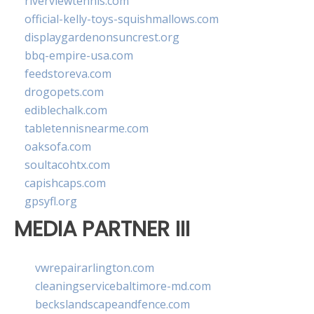
riverviewtennis.com
official-kelly-toys-squishmallows.com
displaygardenonsuncrest.org
bbq-empire-usa.com
feedstoreva.com
drogopets.com
ediblechalk.com
tabletennisnearme.com
oaksofa.com
soultacohtx.com
capishcaps.com
gpsyfl.org
MEDIA PARTNER III
vwrepairarlington.com
cleaningservicebaltimore-md.com
beckslandscapeandfence.com