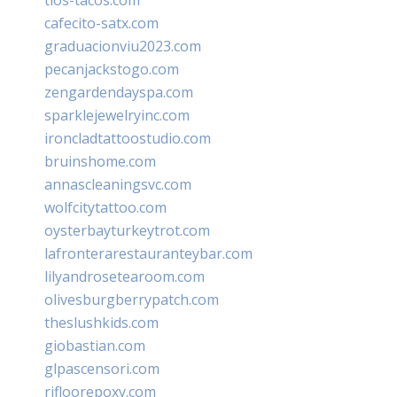
cafecito-satx.com
graduacionviu2023.com
pecanjackstogo.com
zengardendayspa.com
sparklejewelryinc.com
ironcladtattoostudio.com
bruinshome.com
annascleaningsvc.com
wolfcitytattoo.com
oysterbayturkeytrot.com
lafronterarestauranteybar.com
lilyandrosetearoom.com
olivesburgberrypatch.com
theslushkids.com
giobastian.com
glpascensori.com
rifloorepoxy.com