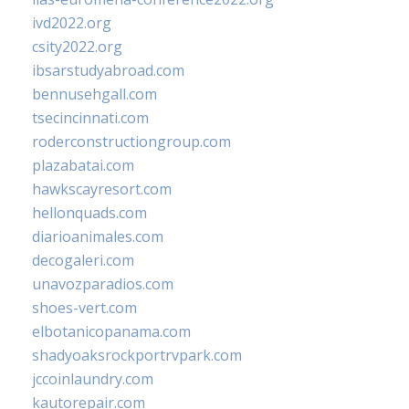
ivd2022.org
csity2022.org
ibsarstudyabroad.com
bennusehgall.com
tsecincinnati.com
roderconstructiongroup.com
plazabatai.com
hawkscayresort.com
hellonquads.com
diarioanimales.com
decogaleri.com
unavozparadios.com
shoes-vert.com
elbotanicopanama.com
shadyoaksrockportrvpark.com
jccoinlaundry.com
kautorepair.com