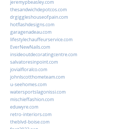
jeremypbeasley.com
thesandwichdepotcos.com
drgiggleshouseofpain.com
hotflashdesigns.com
garagenadeau.com
lifestylechauffeurservice.com
EverNewNails.com
insideoutdecoratingcentre.com
salvatoresinpoint.com
jovialfloralco.com
johnlscotthometeam.com
u-seehomes.com
watersportslagonissi.com
mischieffashion.com
eduwyre.com
retro-interiors.com
theblvd-boise.com