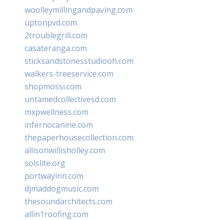
woolleymillingandpaving.com
uptonpvd.com
2troublegrill.com
casateranga.com
sticksandstonesstudiooh.com
walkers-treeservice.com
shopmossi.com
untamedcollectivesd.com
mxpwellness.com
infernocanine.com
thepaperhousecollection.com
allisonwillisholley.com
solslite.org
portwayinn.com
djmaddogmusic.com
thesoundarchitects.com
allin1roofing.com