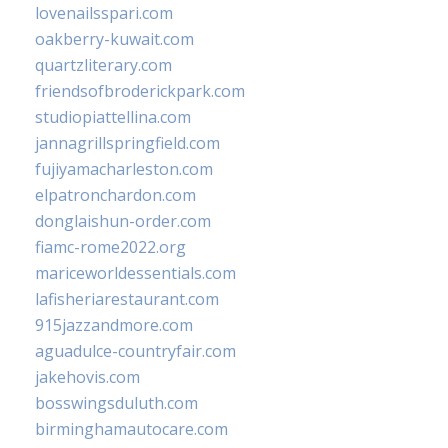
lovenailsspari.com
oakberry-kuwait.com
quartzliterary.com
friendsofbroderickpark.com
studiopiattellina.com
jannagrillspringfield.com
fujiyamacharleston.com
elpatronchardon.com
donglaishun-order.com
fiamc-rome2022.org
mariceworldessentials.com
lafisheriarestaurant.com
915jazzandmore.com
aguadulce-countryfair.com
jakehovis.com
bosswingsduluth.com
birminghamautocare.com