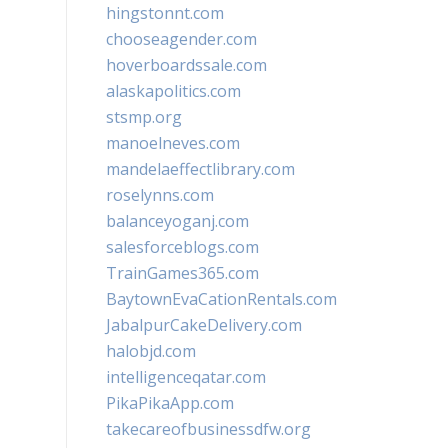
hingstonnt.com
chooseagender.com
hoverboardssale.com
alaskapolitics.com
stsmp.org
manoelneves.com
mandelaeffectlibrary.com
roselynns.com
balanceyoganj.com
salesforceblogs.com
TrainGames365.com
BaytownEvaCationRentals.com
JabalpurCakeDelivery.com
halobjd.com
intelligenceqatar.com
PikaPikaApp.com
takecareofbusinessdfw.org