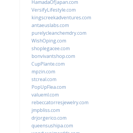
HamadaOfJapan.com
VersifyLifestyle.com
kingscreekadventures.com
antaeuslabs.com
purelycleanchemdry.com
WishOping.com
shoplegacee.com
bonvivantshop.com
CupPlante.com
mpzin.com
stcreal.com
PopUpFlea.com
valueml.com
rebeccatorresjewelry.com
jmpbliss.com
drjorgerico.com
queensushipa.com