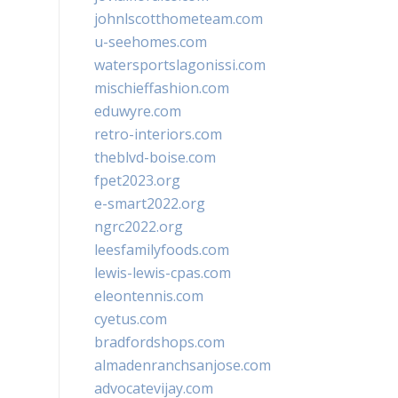
johnlscotthometeam.com
u-seehomes.com
watersportslagonissi.com
mischieffashion.com
eduwyre.com
retro-interiors.com
theblvd-boise.com
fpet2023.org
e-smart2022.org
ngrc2022.org
leesfamilyfoods.com
lewis-lewis-cpas.com
eleontennis.com
cyetus.com
bradfordshops.com
almadenranchsanjose.com
advocatevijay.com