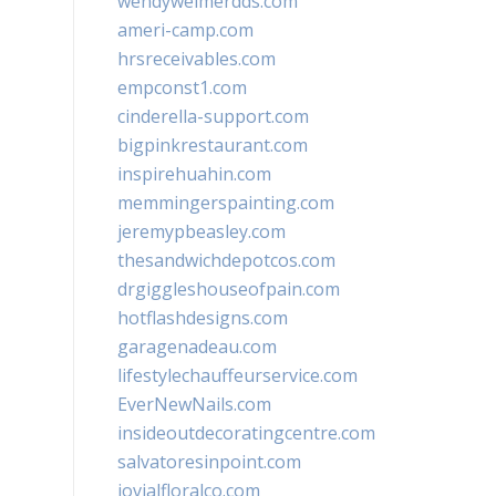
wendyweimerdds.com
ameri-camp.com
hrsreceivables.com
empconst1.com
cinderella-support.com
bigpinkrestaurant.com
inspirehuahin.com
memmingerspainting.com
jeremypbeasley.com
thesandwichdepotcos.com
drgiggleshouseofpain.com
hotflashdesigns.com
garagenadeau.com
lifestylechauffeurservice.com
EverNewNails.com
insideoutdecoratingcentre.com
salvatoresinpoint.com
jovialfloralco.com