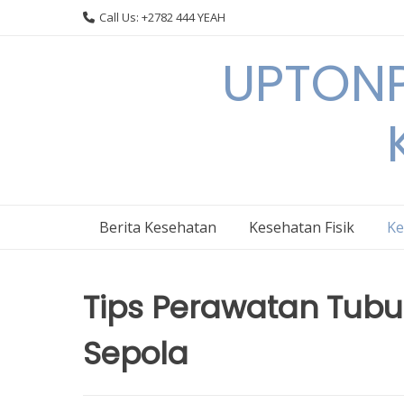
Skip
Call Us: +2782 444 YEAH
to
content
UPTONP
Berita Kesehatan
Kesehatan Fisik
Ke
Tips Perawatan Tubu
Sepola