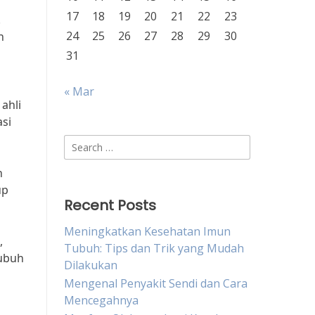
17
18
19
20
21
22
23
.
24
25
26
27
28
29
30
n
31
« Mar
ahli
asi
Search
for:
h
up
Recent Posts
Meningkatkan Kesehatan Imun
,
Tubuh: Tips dan Trik yang Mudah
tubuh
Dilakukan
Mengenal Penyakit Sendi dan Cara
Mencegahnya