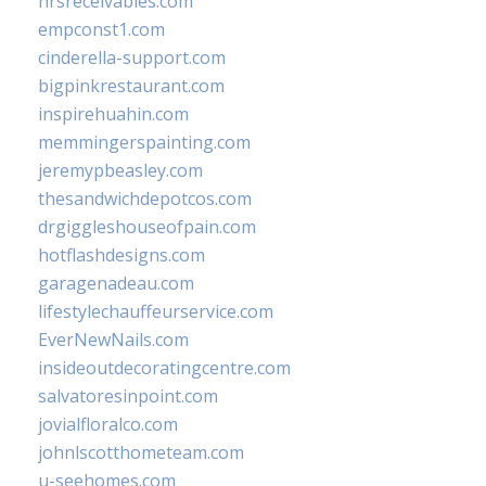
hrsreceivables.com
empconst1.com
cinderella-support.com
bigpinkrestaurant.com
inspirehuahin.com
memmingerspainting.com
jeremypbeasley.com
thesandwichdepotcos.com
drgiggleshouseofpain.com
hotflashdesigns.com
garagenadeau.com
lifestylechauffeurservice.com
EverNewNails.com
insideoutdecoratingcentre.com
salvatoresinpoint.com
jovialfloralco.com
johnlscotthometeam.com
u-seehomes.com