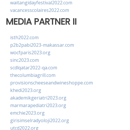
waitangidayfestival2022.com
vacancesscolaires2022.com
MEDIA PARTNER II
isth2022.com
p2b2pabi2023-makassar.com
wocfparis2023.org
sinc2023.com
scdlqatar2022-qa.com
thecolumbiagrill.com
provisionscheeseandwineshoppe.com
khedi2023.org
akademikgeriatri2023.org
marmarapediatri2023.org
emchie2023.org
girisimselradyoloji2022.org
utcd2022.org