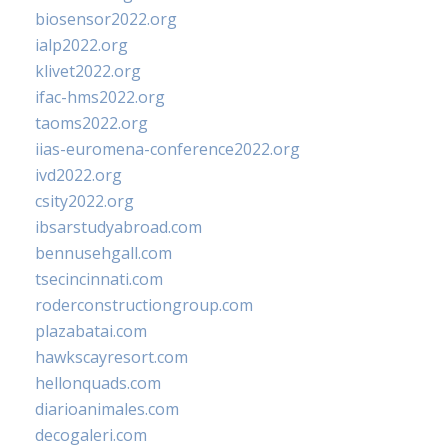
biosensor2022.org
ialp2022.org
klivet2022.org
ifac-hms2022.org
taoms2022.org
iias-euromena-conference2022.org
ivd2022.org
csity2022.org
ibsarstudyabroad.com
bennusehgall.com
tsecincinnati.com
roderconstructiongroup.com
plazabatai.com
hawkscayresort.com
hellonquads.com
diarioanimales.com
decogaleri.com