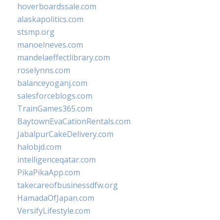
hoverboardssale.com
alaskapolitics.com
stsmp.org
manoelneves.com
mandelaeffectlibrary.com
roselynns.com
balanceyoganj.com
salesforceblogs.com
TrainGames365.com
BaytownEvaCationRentals.com
JabalpurCakeDelivery.com
halobjd.com
intelligenceqatar.com
PikaPikaApp.com
takecareofbusinessdfw.org
HamadaOfJapan.com
VersifyLifestyle.com