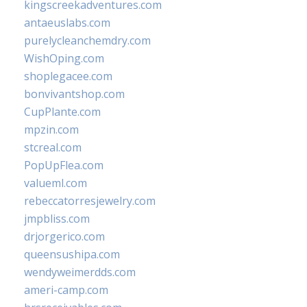
kingscreekadventures.com
antaeuslabs.com
purelycleanchemdry.com
WishOping.com
shoplegacee.com
bonvivantshop.com
CupPlante.com
mpzin.com
stcreal.com
PopUpFlea.com
valueml.com
rebeccatorresjewelry.com
jmpbliss.com
drjorgerico.com
queensushipa.com
wendyweimerdds.com
ameri-camp.com