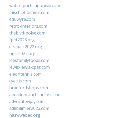
watersportslagonissi.com
mischieffashion.com
eduwyre.com
retro-interiors.com
theblvd-boise.com
fpet2023.org
e-smart2022.org
ngrc2022.org
leesfamilyfoods.com
lewis-lewis-cpas.com
eleontennis.com
cyetus.com
bradfordshops.com
almadenranchsanjose.com
advocatevijay.com
adlibilimler2023.com
naswwebed.org