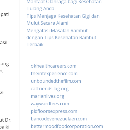
Manfaat Olahraga bagi Kesehatan
Tulang Anda
pat!
Tips Menjaga Kesehatan Gigi dan
Mulut Secara Alami
Mengatasi Masalah Rambut
dengan Tips Kesehatan Rambut
asil
Terbaik
yang
okhealthcareers.com
n,
theintexperience.com
unboundedthefilm.com
catfriends-bg.org
ga
marianlives.org
waywardtees.com
pidfloorsexpress.com
bancodevenezuelaen.com
t Dr.
bettermoodfoodcorporation.com
baiki