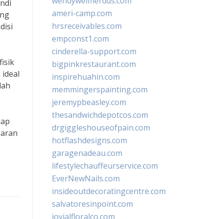
wendyweimerdds.com
ndi
ameri-camp.com
ung
hrsreceivables.com
disi
empconst1.com
cinderella-support.com
isik
bigpinkrestaurant.com
 ideal
inspirehuahin.com
lah
memmingerspainting.com
jeremypbeasley.com
thesandwichdepotcos.com
dap
drgiggleshouseofpain.com
saran
hotflashdesigns.com
garagenadeau.com
lifestylechauffeurservice.com
EverNewNails.com
insideoutdecoratingcentre.com
salvatoresinpoint.com
jovialfloralco.com