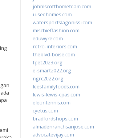
johnlscotthometeam.com
u-seehomes.com
watersportslagonissi.com
mischieffashion.com
eduwyre.com
retro-interiors.com
ing
theblvd-boise.com
fpet2023.org
e-smart2022.org
ngrc2022.org
ngan
leesfamilyfoods.com
pada
lewis-lewis-cpas.com
apa
eleontennis.com
cyetus.com
bradfordshops.com
almadenranchsanjose.com
hami
advocatevijay.com
ereka