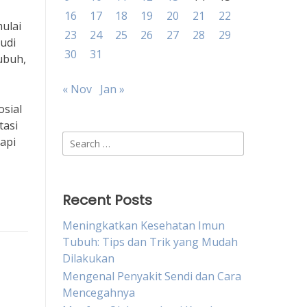
16
17
18
19
20
21
22
ulai
23
24
25
26
27
28
29
udi
30
31
ubuh,
« Nov
Jan »
osial
tasi
Search
api
for:
Recent Posts
Meningkatkan Kesehatan Imun
Tubuh: Tips dan Trik yang Mudah
Dilakukan
Mengenal Penyakit Sendi dan Cara
Mencegahnya