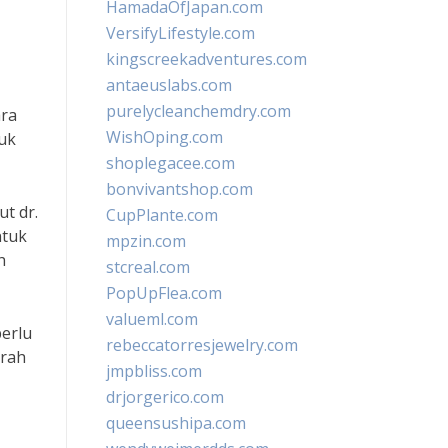
HamadaOfJapan.com
VersifyLifestyle.com
kingscreekadventures.com
antaeuslabs.com
purelycleanchemdry.com
ara
WishOping.com
tuk
shoplegacee.com
bonvivantshop.com
t dr.
CupPlante.com
ntuk
mpzin.com
h
stcreal.com
PopUpFlea.com
valueml.com
perlu
rebeccatorresjewelry.com
arah
jmpbliss.com
drjorgerico.com
queensushipa.com