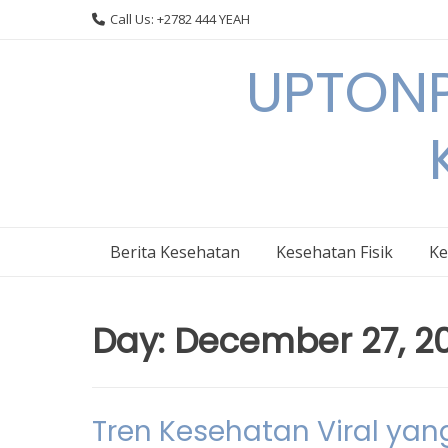
Skip
Call Us: +2782 444 YEAH
to
content
UPTONP
Berita Kesehatan
Kesehatan Fisik
Ke
Day:
December 27, 2
Tren Kesehatan Viral yan