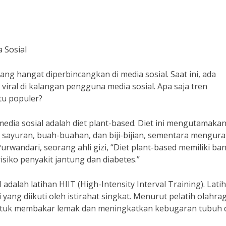
 Sosial
ng hangat diperbincangkan di media sosial. Saat ini, ada
viral di kalangan pengguna media sosial. Apa saja tren
tu populer?
media sosial adalah diet plant-based. Diet ini mengutamaka
sayuran, buah-buahan, dan biji-bijian, sementara mengura
rwandari, seorang ahli gizi, “Diet plant-based memiliki ba
siko penyakit jantung dan diabetes.”
 adalah latihan HIIT (High-Intensity Interval Training). Latih
yang diikuti oleh istirahat singkat. Menurut pelatih olahra
f untuk membakar lemak dan meningkatkan kebugaran tubuh