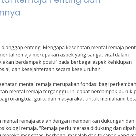
annya
sa dianggap enteng. Mengapa kesehatan mental remaja pent
ental remaja merupakan aspek yang sangat vital dalam
k akan berdampak positif pada berbagai aspek kehidupan
osial, dan kesejahteraan secara keseluruhan.
“Kesehatan mental remaja merupakan fondasi bagi perkemba
tan mental remaja terganggu, ini dapat berdampak buruk 
g bagi orangtua, guru, dan masyarakat untuk memahami bet
an mental remaja adalah dengan memberikan dukungan dan
psikologi remaja, “Remaja perlu merasa didukung dan dipa
tu mereka mengatasi berbagai masalah dan tekanan yang m