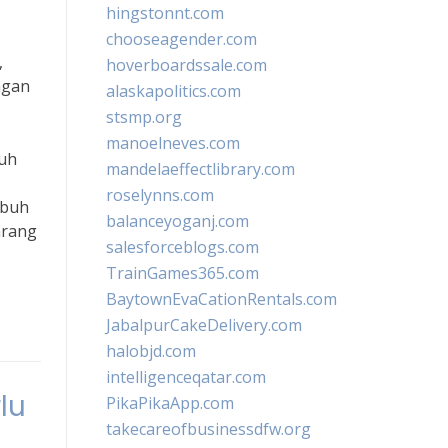
hingstonnt.com
chooseagender.com
,
hoverboardssale.com
ngan
alaskapolitics.com
stsmp.org
manoelneves.com
buh
mandelaeffectlibrary.com
roselynns.com
ubuh
balanceyoganj.com
arang
salesforceblogs.com
TrainGames365.com
BaytownEvaCationRentals.com
JabalpurCakeDelivery.com
halobjd.com
intelligenceqatar.com
lu
PikaPikaApp.com
takecareofbusinessdfw.org