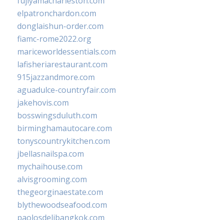
fujiyamacharleston.com
elpatronchardon.com
donglaishun-order.com
fiamc-rome2022.org
mariceworldessentials.com
lafisheriarestaurant.com
915jazzandmore.com
aguadulce-countryfair.com
jakehovis.com
bosswingsduluth.com
birminghamautocare.com
tonyscountrykitchen.com
jbellasnailspa.com
mychaihouse.com
alvisgrooming.com
thegeorginaestate.com
blythewoodseafood.com
paolosdelibangkok.com