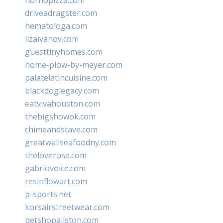
driveadragster.com
hematologa.com
lizaivanov.com
guesttinyhomes.com
home-plow-by-meyer.com
palatelatincuisine.com
blackdoglegacy.com
eatvivahouston.com
thebigshowok.com
chimeandstave.com
greatwallseafoodny.com
theloverose.com
gabriovoice.com
resinflowart.com
p-sports.net
korsairstreetwear.com
petshopallston.com