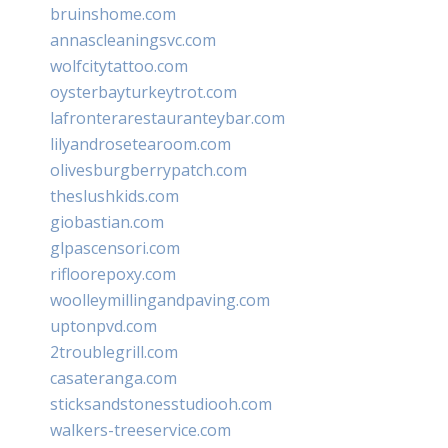
bruinshome.com
annascleaningsvc.com
wolfcitytattoo.com
oysterbayturkeytrot.com
lafronterarestauranteybar.com
lilyandrosetearoom.com
olivesburgberrypatch.com
theslushkids.com
giobastian.com
glpascensori.com
rifloorepoxy.com
woolleymillingandpaving.com
uptonpvd.com
2troublegrill.com
casateranga.com
sticksandstonesstudiooh.com
walkers-treeservice.com