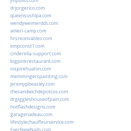
jmpbliss.com
drjorgerico.com
queensushipa.com
wendyweimerdds.com
ameri-camp.com
hrsreceivables.com
empconst1.com
cinderella-support.com
bigpinkrestaurant.com
inspirehuahin.com
memmingerspainting.com
jeremypbeasley.com
thesandwichdepotcos.com
drgiggleshouseofpain.com
hotflashdesigns.com
garagenadeau.com
lifestylechauffeurservice.com
EverNewNails.com