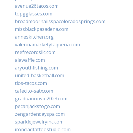
avenue26tacos.com
topgglasses.com
broadmoornailsspacoloradosprings.com
missblackpasadena.com
anneskitchen.org
valenciamarketytaqueria.com
reefrecordsllc.com
alawaffle.com
aryouthfishing.com
united-basketball.com
tios-tacos.com
cafecito-satx.com
graduacionviu2023.com
pecanjackstogo.com
zengardendayspa.com
sparklejewelryinc.com
ironcladtattoostudio.com