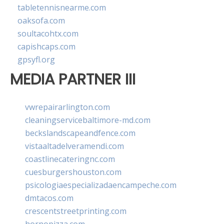
tabletennisnearme.com
oaksofa.com
soultacohtx.com
capishcaps.com
gpsyfl.org
MEDIA PARTNER III
vwrepairarlington.com
cleaningservicebaltimore-md.com
beckslandscapeandfence.com
vistaaltadelveramendi.com
coastlinecateringnc.com
cuesburgershouston.com
psicologiaespecializadaencampeche.com
dmtacos.com
crescentstreetprinting.com
hornopizza.com