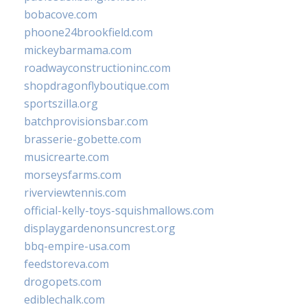
bobacove.com
phoone24brookfield.com
mickeybarmama.com
roadwayconstructioninc.com
shopdragonflyboutique.com
sportszilla.org
batchprovisionsbar.com
brasserie-gobette.com
musicrearte.com
morseysfarms.com
riverviewtennis.com
official-kelly-toys-squishmallows.com
displaygardenonsuncrest.org
bbq-empire-usa.com
feedstoreva.com
drogopets.com
ediblechalk.com