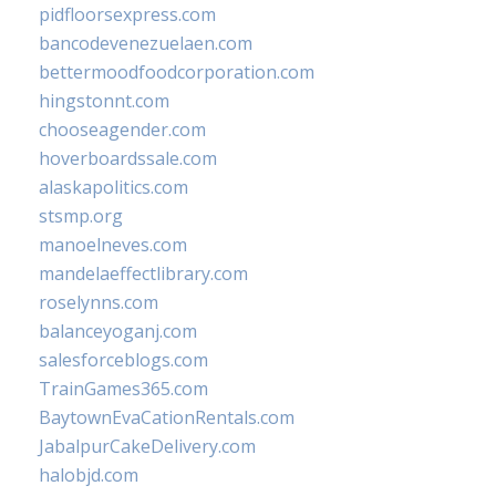
pidfloorsexpress.com
bancodevenezuelaen.com
bettermoodfoodcorporation.com
hingstonnt.com
chooseagender.com
hoverboardssale.com
alaskapolitics.com
stsmp.org
manoelneves.com
mandelaeffectlibrary.com
roselynns.com
balanceyoganj.com
salesforceblogs.com
TrainGames365.com
BaytownEvaCationRentals.com
JabalpurCakeDelivery.com
halobjd.com