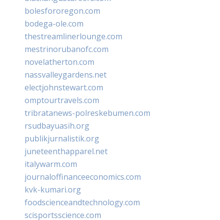
bolesfororegon.com
bodega-ole.com
thestreamlinerlounge.com
mestrinorubanofc.com
novelatherton.com
nassvalleygardens.net
electjohnstewart.com
omptourtravels.com
tribratanews-polreskebumen.com
rsudbayuasih.org
publikjurnalistik.org
juneteenthapparel.net
italywarm.com
journaloffinanceeconomics.com
kvk-kumari.org
foodscienceandtechnology.com
scisportsscience.com