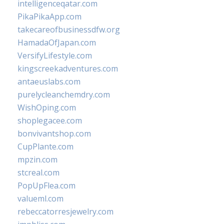
intelligenceqatar.com
PikaPikaApp.com
takecareofbusinessdfw.org
HamadaOfJapan.com
VersifyLifestyle.com
kingscreekadventures.com
antaeuslabs.com
purelycleanchemdry.com
WishOping.com
shoplegacee.com
bonvivantshop.com
CupPlante.com
mpzin.com
stcreal.com
PopUpFlea.com
valueml.com
rebeccatorresjewelry.com