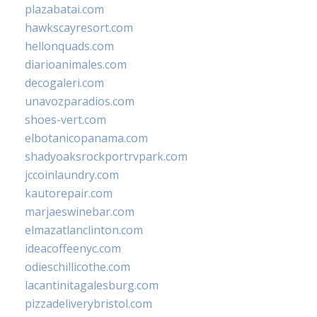
plazabatai.com
hawkscayresort.com
hellonquads.com
diarioanimales.com
decogaleri.com
unavozparadios.com
shoes-vert.com
elbotanicopanama.com
shadyoaksrockportrvpark.com
jccoinlaundry.com
kautorepair.com
marjaeswinebar.com
elmazatlanclinton.com
ideacoffeenyc.com
odieschillicothe.com
lacantinitagalesburg.com
pizzadeliverybristol.com