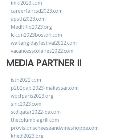
imkl2023.com
careerfaircsd2023.com
apsth2023.com
MedItRio2023.org
lcicon2023boston.com
waitangidayfestival2022.com
vacancesscolaires2022.com
MEDIA PARTNER II
isth2022.com
p2b2pabi2023-makassar.com
wocfparis2023.org
sinc2023.com
scdlqatar2022-qa.com
thecolumbiagrill.com
provisionscheeseandwineshoppe.com
khedi2023.org