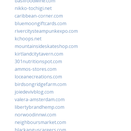
basilfoodwine.com
nikko-tochigi.net
caribbean-corner.com
bluemoongiftcards.com
rivercitysteampunkexpo.com
kchoops.net
mountainsideskateshop.com
kirtlandcitytavern.com
301nutritionspot.com
ammos-stores.com
loceanecreations.com
birdsongridgefarm.com
joiedevivblog.com
valera-amsterdam.com
libertybrandhemp.com
norwoodinnwi.com
neighboursmarket.com
blackanguscareers.com