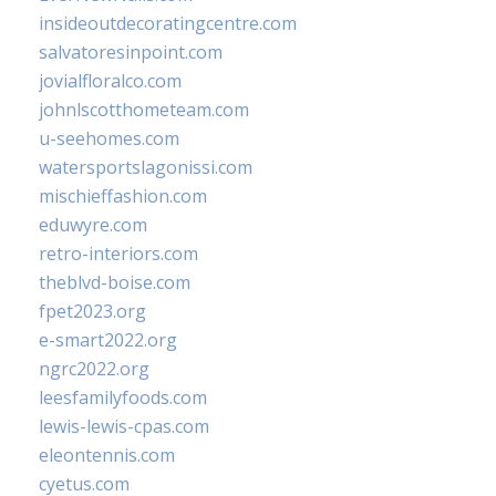
insideoutdecoratingcentre.com
salvatoresinpoint.com
jovialfloralco.com
johnlscotthometeam.com
u-seehomes.com
watersportslagonissi.com
mischieffashion.com
eduwyre.com
retro-interiors.com
theblvd-boise.com
fpet2023.org
e-smart2022.org
ngrc2022.org
leesfamilyfoods.com
lewis-lewis-cpas.com
eleontennis.com
cyetus.com