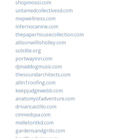
shopmossi.com
untamedcollectivesd.com
mxpwellness.com
infernocanine.com
thepaperhousecollection.com
allisonwillisholley.com
solslite.org
portwayinn.com
djmaddogmusic.com
thesoundarchitects.com
allin1roofing.com
keepjudgewebb.com
anatomyofadventure.com
drivancastillo.com
cmmedspa.com
midletontkd.com
gardensandgrills.com