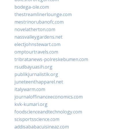
bodega-ole.com
thestreamlinerlounge.com
mestrinorubanofc.com
novelatherton.com
nassvalleygardens.net
electjohnstewart.com
omptourtravels.com
tribratanews-polreskebumen.com
rsudbayuasih.org
publikjurnalistik.org
juneteenthapparel.net
italywarm.com
journaloffinanceeconomics.com
kvk-kumari.org
foodscienceandtechnology.com
scisportsscience.com
addisababacuisineaz.com