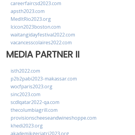
careerfaircsd2023.com
apsth2023.com
MedItRio2023.org
lcicon2023boston.com
waitangidayfestival2022.com
vacancesscolaires2022.com
MEDIA PARTNER II
isth2022.com
p2b2pabi2023-makassar.com
wocfparis2023.org
sinc2023.com
scdlqatar2022-qa.com
thecolumbiagrill.com
provisionscheeseandwineshoppe.com
khedi2023.org
akademikgeriatri2023.org