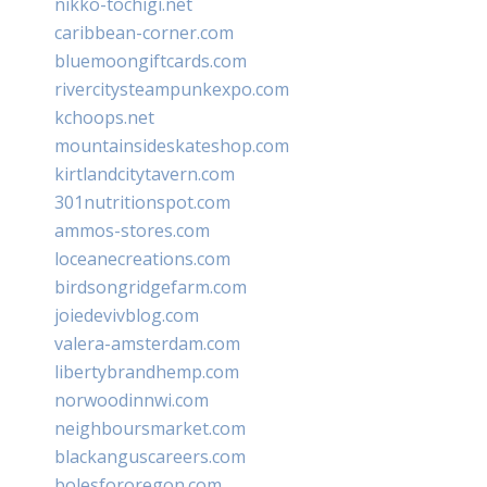
nikko-tochigi.net
caribbean-corner.com
bluemoongiftcards.com
rivercitysteampunkexpo.com
kchoops.net
mountainsideskateshop.com
kirtlandcitytavern.com
301nutritionspot.com
ammos-stores.com
loceanecreations.com
birdsongridgefarm.com
joiedevivblog.com
valera-amsterdam.com
libertybrandhemp.com
norwoodinnwi.com
neighboursmarket.com
blackanguscareers.com
bolesfororegon.com