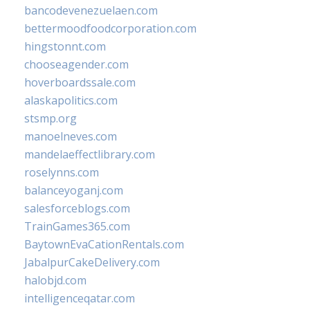
bancodevenezuelaen.com
bettermoodfoodcorporation.com
hingstonnt.com
chooseagender.com
hoverboardssale.com
alaskapolitics.com
stsmp.org
manoelneves.com
mandelaeffectlibrary.com
roselynns.com
balanceyoganj.com
salesforceblogs.com
TrainGames365.com
BaytownEvaCationRentals.com
JabalpurCakeDelivery.com
halobjd.com
intelligenceqatar.com