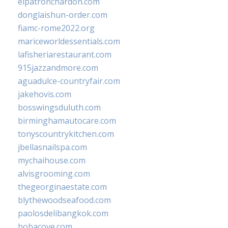
elpatronchardon.com
donglaishun-order.com
fiamc-rome2022.org
mariceworldessentials.com
lafisheriarestaurant.com
915jazzandmore.com
aguadulce-countryfair.com
jakehovis.com
bosswingsduluth.com
birminghamautocare.com
tonyscountrykitchen.com
jbellasnailspa.com
mychaihouse.com
alvisgrooming.com
thegeorginaestate.com
blythewoodseafood.com
paolosdelibangkok.com
bobacove.com