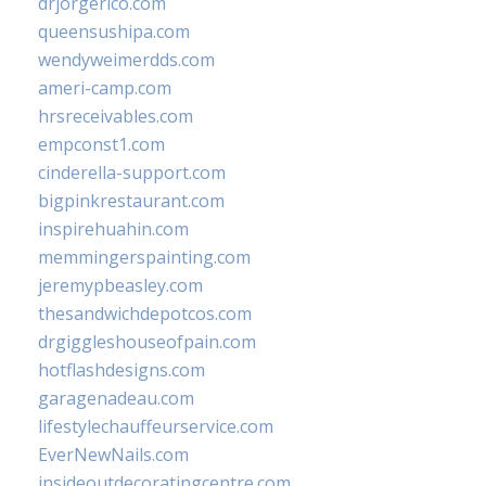
drjorgerico.com
queensushipa.com
wendyweimerdds.com
ameri-camp.com
hrsreceivables.com
empconst1.com
cinderella-support.com
bigpinkrestaurant.com
inspirehuahin.com
memmingerspainting.com
jeremypbeasley.com
thesandwichdepotcos.com
drgiggleshouseofpain.com
hotflashdesigns.com
garagenadeau.com
lifestylechauffeurservice.com
EverNewNails.com
insideoutdecoratingcentre.com