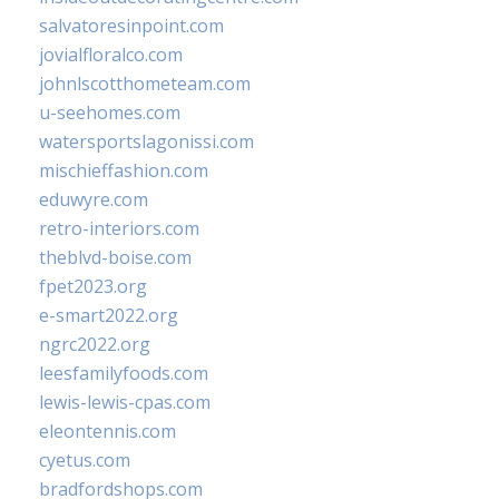
salvatoresinpoint.com
jovialfloralco.com
johnlscotthometeam.com
u-seehomes.com
watersportslagonissi.com
mischieffashion.com
eduwyre.com
retro-interiors.com
theblvd-boise.com
fpet2023.org
e-smart2022.org
ngrc2022.org
leesfamilyfoods.com
lewis-lewis-cpas.com
eleontennis.com
cyetus.com
bradfordshops.com