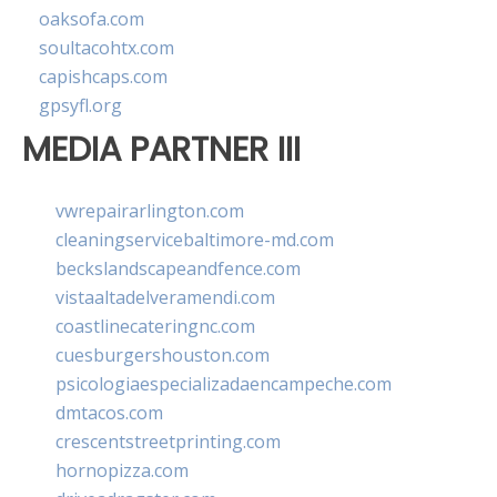
oaksofa.com
soultacohtx.com
capishcaps.com
gpsyfl.org
MEDIA PARTNER III
vwrepairarlington.com
cleaningservicebaltimore-md.com
beckslandscapeandfence.com
vistaaltadelveramendi.com
coastlinecateringnc.com
cuesburgershouston.com
psicologiaespecializadaencampeche.com
dmtacos.com
crescentstreetprinting.com
hornopizza.com