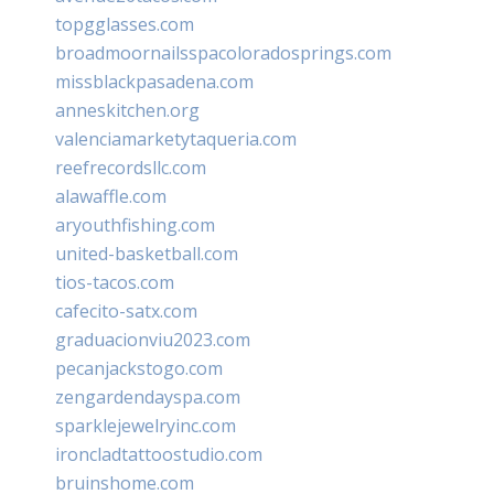
topgglasses.com
broadmoornailsspacoloradosprings.com
missblackpasadena.com
anneskitchen.org
valenciamarketytaqueria.com
reefrecordsllc.com
alawaffle.com
aryouthfishing.com
united-basketball.com
tios-tacos.com
cafecito-satx.com
graduacionviu2023.com
pecanjackstogo.com
zengardendayspa.com
sparklejewelryinc.com
ironcladtattoostudio.com
bruinshome.com