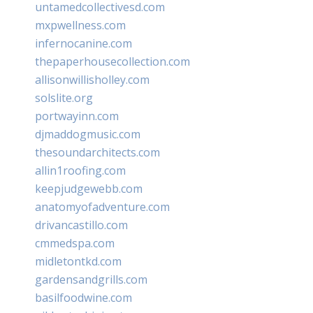
untamedcollectivesd.com
mxpwellness.com
infernocanine.com
thepaperhousecollection.com
allisonwillisholley.com
solslite.org
portwayinn.com
djmaddogmusic.com
thesoundarchitects.com
allin1roofing.com
keepjudgewebb.com
anatomyofadventure.com
drivancastillo.com
cmmedspa.com
midletontkd.com
gardensandgrills.com
basilfoodwine.com