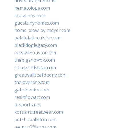
driveadragster.com
hematologa.com
lizaivanov.com
guesttinyhomes.com
home-plow-by-meyer.com
palatelatincuisine.com
blackdoglegacy.com
eatvivahouston.com
thebigshowok.com
chimeandstave.com
greatwallseafoodny.com
theloverose.com
gabriovoice.com
resinflowart.com
p-sports.net
korsairstreetwear.com
petshopallston.com
avenue26tacos.com