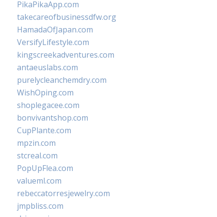
PikaPikaApp.com
takecareofbusinessdfw.org
HamadaOfJapan.com
VersifyLifestyle.com
kingscreekadventures.com
antaeuslabs.com
purelycleanchemdry.com
WishOping.com
shoplegacee.com
bonvivantshop.com
CupPlante.com
mpzin.com
stcreal.com
PopUpFlea.com
valueml.com
rebeccatorresjewelry.com
jmpbliss.com