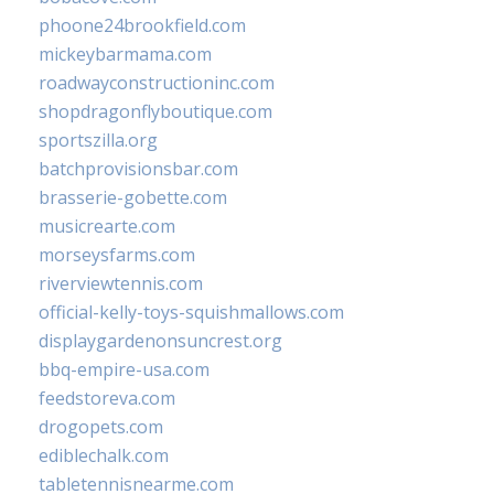
phoone24brookfield.com
mickeybarmama.com
roadwayconstructioninc.com
shopdragonflyboutique.com
sportszilla.org
batchprovisionsbar.com
brasserie-gobette.com
musicrearte.com
morseysfarms.com
riverviewtennis.com
official-kelly-toys-squishmallows.com
displaygardenonsuncrest.org
bbq-empire-usa.com
feedstoreva.com
drogopets.com
ediblechalk.com
tabletennisnearme.com