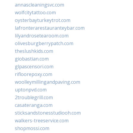
annascleaningsvc.com
wolfcitytattoo.com
oysterbayturkeytrot.com
lafronterarestauranteybar.com
lilyandrosetearoom.com
olivesburgberrypatch.com
theslushkids.com
giobastian.com
glpascensori.com
rifloorepoxy.com
woolleymillingandpaving.com
uptonpvd.com
2troublegrill.com
casateranga.com
sticksandstonesstudiooh.com
walkers-treeservice.com
shopmossi.com