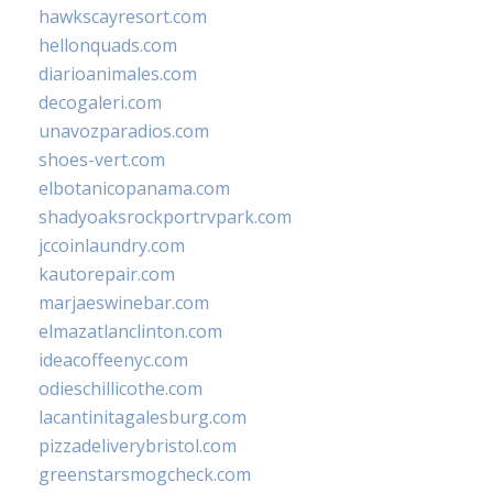
hawkscayresort.com
hellonquads.com
diarioanimales.com
decogaleri.com
unavozparadios.com
shoes-vert.com
elbotanicopanama.com
shadyoaksrockportrvpark.com
jccoinlaundry.com
kautorepair.com
marjaeswinebar.com
elmazatlanclinton.com
ideacoffeenyc.com
odieschillicothe.com
lacantinitagalesburg.com
pizzadeliverybristol.com
greenstarsmogcheck.com