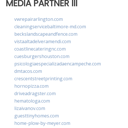
MEDIA PARTNER III
vwrepairarlington.com
cleaningservicebaltimore-md.com
beckslandscapeandfence.com
vistaaltadelveramendi.com
coastlinecateringnc.com
cuesburgershouston.com
psicologiaespecializadaencampeche.com
dmtacos.com
crescentstreetprinting.com
hornopizza.com
driveadragster.com
hematologa.com
lizaivanov.com
guesttinyhomes.com
home-plow-by-meyer.com