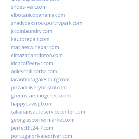
shoes-vert.com
elbotanicopanama.com
shadyoaksrockportrvpark.com
jccoinlaundry.com
kautorepair.com
marjaeswinebar.com
elmazatlanclinton.com
ideacoffeenyc.com
odieschillicothe.com
lacantinitagalesburg.com
pizzadeliverybristol.com
greenstarsmogcheck.com
happypawspl.com
callahansautoservicecenter.com
georgiascornermarket.com
perfectfit24-7.com
portugalprivatedriver.com