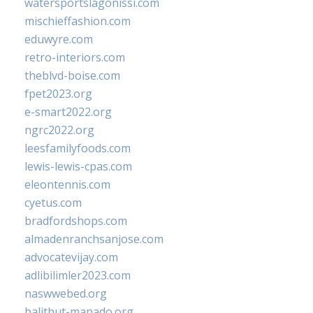
watersportslagonissi.com
mischieffashion.com
eduwyre.com
retro-interiors.com
theblvd-boise.com
fpet2023.org
e-smart2022.org
ngrc2022.org
leesfamilyfoods.com
lewis-lewis-cpas.com
eleontennis.com
cyetus.com
bradfordshops.com
almadenranchsanjose.com
advocatevijay.com
adlibilimler2023.com
naswwebed.org
balithut-manado.org