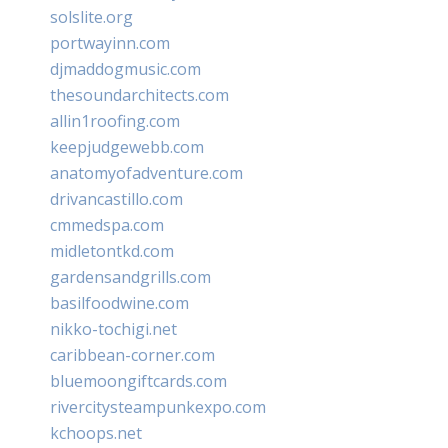
solslite.org
portwayinn.com
djmaddogmusic.com
thesoundarchitects.com
allin1roofing.com
keepjudgewebb.com
anatomyofadventure.com
drivancastillo.com
cmmedspa.com
midletontkd.com
gardensandgrills.com
basilfoodwine.com
nikko-tochigi.net
caribbean-corner.com
bluemoongiftcards.com
rivercitysteampunkexpo.com
kchoops.net