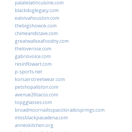
palatelatincuisine.com
blackdoglegacy.com
eatvivahouston.com
thebigshowok.com
chimeandstave.com
greatwallseafoodny.com
theloverose.com
gabriovoice.com
resinflowart.com
p-sports.net
korsairstreetwear.com
petshopallston.com
avenue26tacos.com
topgglasses.com
broadmoornailsspacoloradosprings.com
missblackpasadena.com
anneskitchen.org