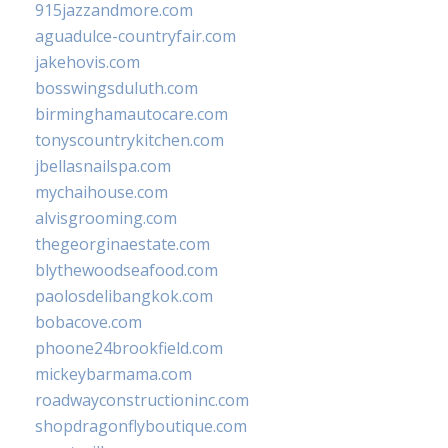
915jazzandmore.com
aguadulce-countryfair.com
jakehovis.com
bosswingsduluth.com
birminghamautocare.com
tonyscountrykitchen.com
jbellasnailspa.com
mychaihouse.com
alvisgrooming.com
thegeorginaestate.com
blythewoodseafood.com
paolosdelibangkok.com
bobacove.com
phoone24brookfield.com
mickeybarmama.com
roadwayconstructioninc.com
shopdragonflyboutique.com