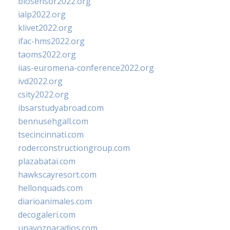
biosensor2022.org
ialp2022.org
klivet2022.org
ifac-hms2022.org
taoms2022.org
iias-euromena-conference2022.org
ivd2022.org
csity2022.org
ibsarstudyabroad.com
bennusehgall.com
tsecincinnati.com
roderconstructiongroup.com
plazabatai.com
hawkscayresort.com
hellonquads.com
diarioanimales.com
decogaleri.com
unavozparadios.com