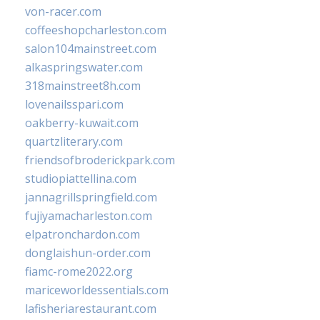
von-racer.com
coffeeshopcharleston.com
salon104mainstreet.com
alkaspringswater.com
318mainstreet8h.com
lovenailsspari.com
oakberry-kuwait.com
quartzliterary.com
friendsofbroderickpark.com
studiopiattellina.com
jannagrillspringfield.com
fujiyamacharleston.com
elpatronchardon.com
donglaishun-order.com
fiamc-rome2022.org
mariceworldessentials.com
lafisheriarestaurant.com