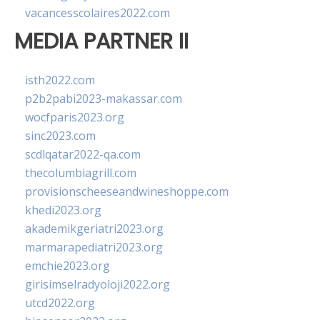
vacancesscolaires2022.com
MEDIA PARTNER II
isth2022.com
p2b2pabi2023-makassar.com
wocfparis2023.org
sinc2023.com
scdlqatar2022-qa.com
thecolumbiagrill.com
provisionscheeseandwineshoppe.com
khedi2023.org
akademikgeriatri2023.org
marmarapediatri2023.org
emchie2023.org
girisimselradyoloji2022.org
utcd2022.org