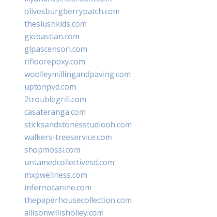
olivesburgberrypatch.com
theslushkids.com
giobastian.com
glpascensori.com
rifloorepoxy.com
woolleymillingandpaving.com
uptonpvd.com
2troublegrill.com
casateranga.com
sticksandstonesstudiooh.com
walkers-treeservice.com
shopmossi.com
untamedcollectivesd.com
mxpwellness.com
infernocanine.com
thepaperhousecollection.com
allisonwillisholley.com