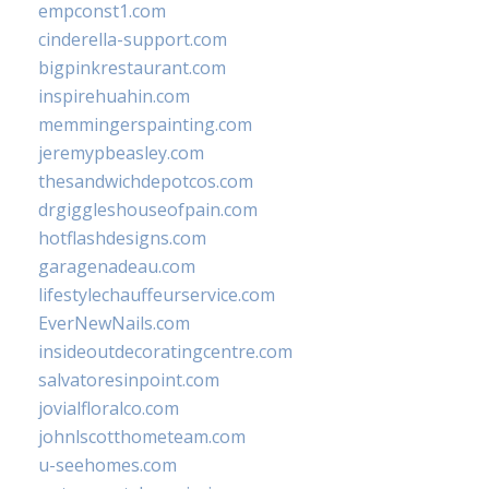
empconst1.com
cinderella-support.com
bigpinkrestaurant.com
inspirehuahin.com
memmingerspainting.com
jeremypbeasley.com
thesandwichdepotcos.com
drgiggleshouseofpain.com
hotflashdesigns.com
garagenadeau.com
lifestylechauffeurservice.com
EverNewNails.com
insideoutdecoratingcentre.com
salvatoresinpoint.com
jovialfloralco.com
johnlscotthometeam.com
u-seehomes.com