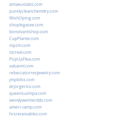
antaeuslabs.com
purelycleanchemdry.com
WishOping.com
shoplegacee.com
bonvivantshop.com
CupPlante.com
mpzin.com
stcreal.com
PopUpFlea.com
valueml.com
rebeccatorresjewelry.com
jmpbliss.com
drjorgerico.com
queensushipa.com
wendyweimerdds.com
ameri-camp.com
hrsreceivables.com