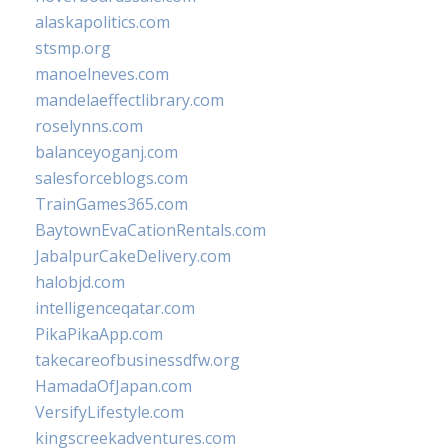
alaskapolitics.com
stsmp.org
manoelneves.com
mandelaeffectlibrary.com
roselynns.com
balanceyoganj.com
salesforceblogs.com
TrainGames365.com
BaytownEvaCationRentals.com
JabalpurCakeDelivery.com
halobjd.com
intelligenceqatar.com
PikaPikaApp.com
takecareofbusinessdfw.org
HamadaOfJapan.com
VersifyLifestyle.com
kingscreekadventures.com