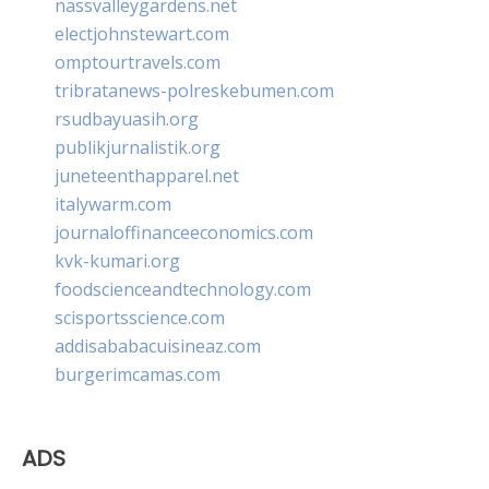
nassvalleygardens.net
electjohnstewart.com
omptourtravels.com
tribratanews-polreskebumen.com
rsudbayuasih.org
publikjurnalistik.org
juneteenthapparel.net
italywarm.com
journaloffinanceeconomics.com
kvk-kumari.org
foodscienceandtechnology.com
scisportsscience.com
addisababacuisineaz.com
burgerimcamas.com
ADS