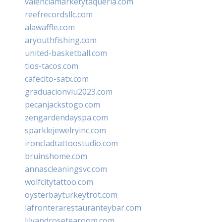
valenciamarketytaqueria.com
reefrecordsllc.com
alawaffle.com
aryouthfishing.com
united-basketball.com
tios-tacos.com
cafecito-satx.com
graduacionviu2023.com
pecanjackstogo.com
zengardendayspa.com
sparklejewelryinc.com
ironcladtattoostudio.com
bruinshome.com
annascleaningsvc.com
wolfcitytattoo.com
oysterbayturkeytrot.com
lafronterarestauranteybar.com
lilyandrosetearoom.com