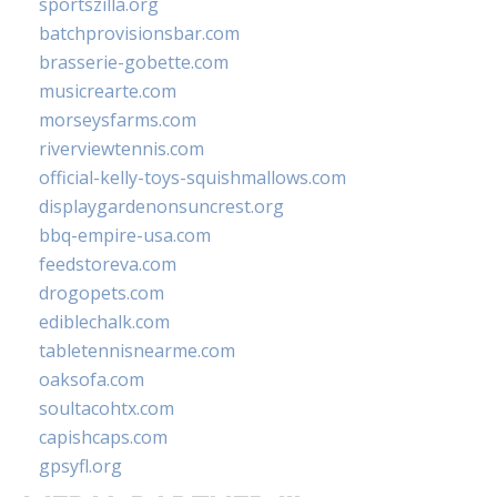
sportszilla.org
batchprovisionsbar.com
brasserie-gobette.com
musicrearte.com
morseysfarms.com
riverviewtennis.com
official-kelly-toys-squishmallows.com
displaygardenonsuncrest.org
bbq-empire-usa.com
feedstoreva.com
drogopets.com
ediblechalk.com
tabletennisnearme.com
oaksofa.com
soultacohtx.com
capishcaps.com
gpsyfl.org