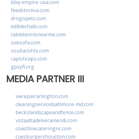
bbq-empire-usa.com
feedstoreva.com
drogopets.com
ediblechalk.com
tabletennisnearme.com
oaksofa.com
soultacohtx.com
capishcaps.com
gpsyfl.org
MEDIA PARTNER III
vwrepairarlington.com
cleaningservicebaltimore-md.com
beckslandscapeandfence.com
vistaaltadelveramendi.com
coastlinecateringnc.com
cuesburgershouston.com