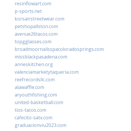
resinflowart.com
p-sports.net
korsairstreetwear.com
petshopallston.com
avenue26tacos.com
topgglasses.com
broadmoornailsspacoloradosprings.com
missblackpasadena.com
anneskitchen.org
valenciamarketytaqueria.com
reefrecordsllc.com
alawaffle.com
aryouthfishing.com
united-basketball.com
tios-tacos.com
cafecito-satx.com
graduacionviu2023.com