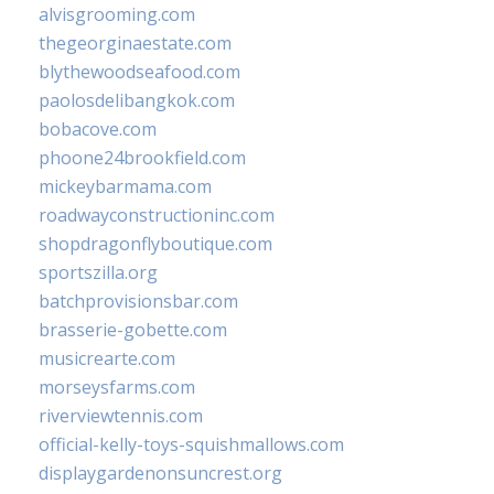
alvisgrooming.com
thegeorginaestate.com
blythewoodseafood.com
paolosdelibangkok.com
bobacove.com
phoone24brookfield.com
mickeybarmama.com
roadwayconstructioninc.com
shopdragonflyboutique.com
sportszilla.org
batchprovisionsbar.com
brasserie-gobette.com
musicrearte.com
morseysfarms.com
riverviewtennis.com
official-kelly-toys-squishmallows.com
displaygardenonsuncrest.org