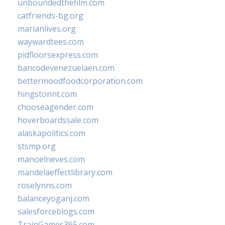
unboundedthefilm.com
catfriends-bg.org
marianlives.org
waywardtees.com
pidfloorsexpress.com
bancodevenezuelaen.com
bettermoodfoodcorporation.com
hingstonnt.com
chooseagender.com
hoverboardssale.com
alaskapolitics.com
stsmp.org
manoelneves.com
mandelaeffectlibrary.com
roselynns.com
balanceyoganj.com
salesforceblogs.com
TrainGames365.com