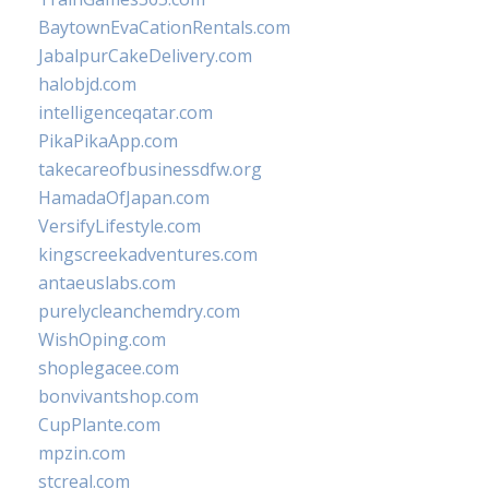
BaytownEvaCationRentals.com
JabalpurCakeDelivery.com
halobjd.com
intelligenceqatar.com
PikaPikaApp.com
takecareofbusinessdfw.org
HamadaOfJapan.com
VersifyLifestyle.com
kingscreekadventures.com
antaeuslabs.com
purelycleanchemdry.com
WishOping.com
shoplegacee.com
bonvivantshop.com
CupPlante.com
mpzin.com
stcreal.com