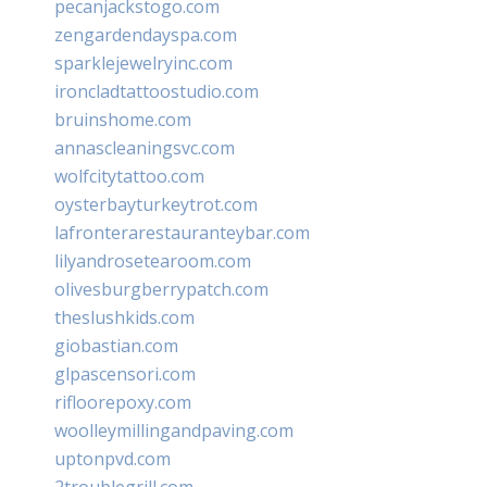
pecanjackstogo.com
zengardendayspa.com
sparklejewelryinc.com
ironcladtattoostudio.com
bruinshome.com
annascleaningsvc.com
wolfcitytattoo.com
oysterbayturkeytrot.com
lafronterarestauranteybar.com
lilyandrosetearoom.com
olivesburgberrypatch.com
theslushkids.com
giobastian.com
glpascensori.com
rifloorepoxy.com
woolleymillingandpaving.com
uptonpvd.com
2troublegrill.com