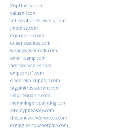
PopUpFlea.com
valueml.com
rebeccatorresjewelry.com
jmpbliss.com
drjorgerico.com
queensushipa.com
wendyweimerdds.com
ameri-camp.com
hrsreceivables.com
empconst1.com
cinderella-support.com
bigpinkrestaurant.com
inspirehuahin.com
memmingerspainting.com
jeremypbeasley.com
thesandwichdepotcos.com
drgiggleshouseofpain.com