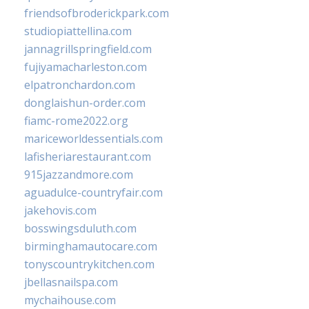
friendsofbroderickpark.com
studiopiattellina.com
jannagrillspringfield.com
fujiyamacharleston.com
elpatronchardon.com
donglaishun-order.com
fiamc-rome2022.org
mariceworldessentials.com
lafisheriarestaurant.com
915jazzandmore.com
aguadulce-countryfair.com
jakehovis.com
bosswingsduluth.com
birminghamautocare.com
tonyscountrykitchen.com
jbellasnailspa.com
mychaihouse.com