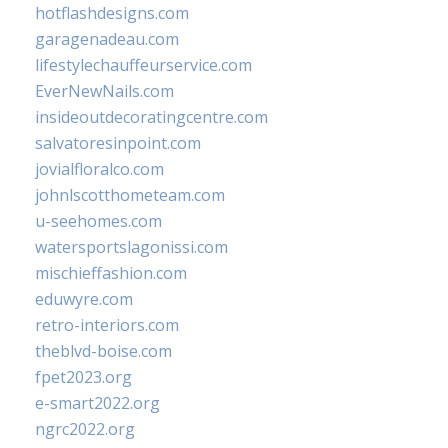
hotflashdesigns.com
garagenadeau.com
lifestylechauffeurservice.com
EverNewNails.com
insideoutdecoratingcentre.com
salvatoresinpoint.com
jovialfloralco.com
johnlscotthometeam.com
u-seehomes.com
watersportslagonissi.com
mischieffashion.com
eduwyre.com
retro-interiors.com
theblvd-boise.com
fpet2023.org
e-smart2022.org
ngrc2022.org