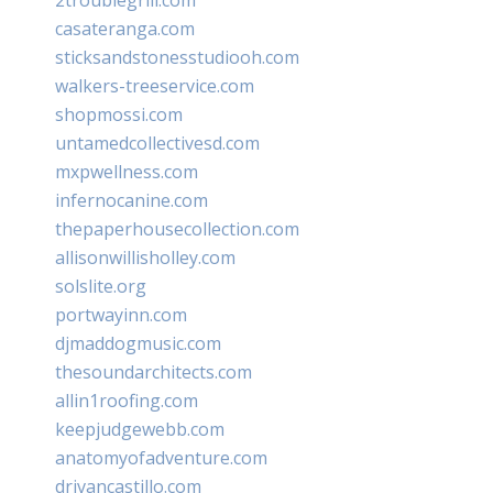
casateranga.com
sticksandstonesstudiooh.com
walkers-treeservice.com
shopmossi.com
untamedcollectivesd.com
mxpwellness.com
infernocanine.com
thepaperhousecollection.com
allisonwillisholley.com
solslite.org
portwayinn.com
djmaddogmusic.com
thesoundarchitects.com
allin1roofing.com
keepjudgewebb.com
anatomyofadventure.com
drivancastillo.com