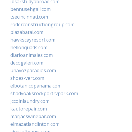
ibsarstudyabroad.com
bennusehgall.com
tsecincinnati.com
roderconstructiongroup.com
plazabatai.com
hawkscayresort.com
hellonquads.com
diarioanimales.com
decogaleri.com
unavozparadios.com
shoes-vert.com
elbotanicopanama.com
shadyoaksrockportrvpark.com
jccoinlaundry.com
kautorepair.com
marjaeswinebar.com
elmazatlanclinton.com
ideacoffeenyc.com