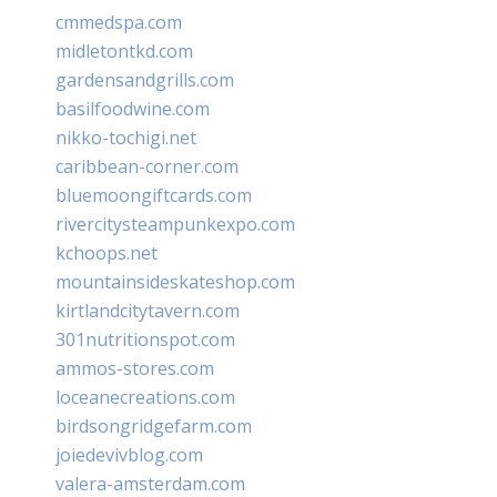
cmmedspa.com
midletontkd.com
gardensandgrills.com
basilfoodwine.com
nikko-tochigi.net
caribbean-corner.com
bluemoongiftcards.com
rivercitysteampunkexpo.com
kchoops.net
mountainsideskateshop.com
kirtlandcitytavern.com
301nutritionspot.com
ammos-stores.com
loceanecreations.com
birdsongridgefarm.com
joiedevivblog.com
valera-amsterdam.com