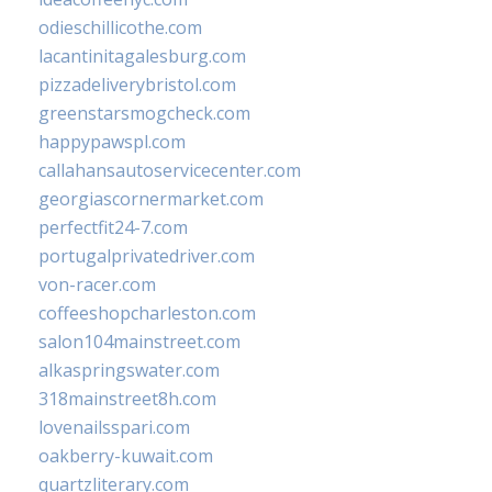
odieschillicothe.com
lacantinitagalesburg.com
pizzadeliverybristol.com
greenstarsmogcheck.com
happypawspl.com
callahansautoservicecenter.com
georgiascornermarket.com
perfectfit24-7.com
portugalprivatedriver.com
von-racer.com
coffeeshopcharleston.com
salon104mainstreet.com
alkaspringswater.com
318mainstreet8h.com
lovenailsspari.com
oakberry-kuwait.com
quartzliterary.com