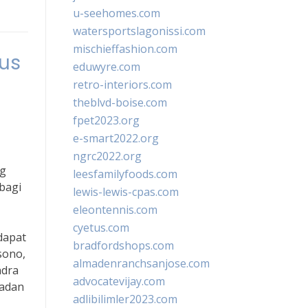
u-seehomes.com
watersportslagonissi.com
mischieffashion.com
us
eduwyre.com
retro-interiors.com
theblvd-boise.com
fpet2023.org
e-smart2022.org
ngrc2022.org
ng
leesfamilyfoods.com
bagi
lewis-lewis-cpas.com
eleontennis.com
cyetus.com
dapat
bradfordshops.com
ksono,
almadenranchsanjose.com
ndra
advocatevijay.com
badan
adlibilimler2023.com