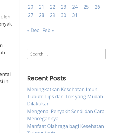
20
21
22
23
24
25
26
27
28
29
30
31
 oleh
yenyak
« Dec
Feb »
an
Search
lah
for:
ental
Recent Posts
i ini
Meningkatkan Kesehatan Imun
Tubuh: Tips dan Trik yang Mudah
Dilakukan
Mengenal Penyakit Sendi dan Cara
Mencegahnya
Manfaat Olahraga bagi Kesehatan