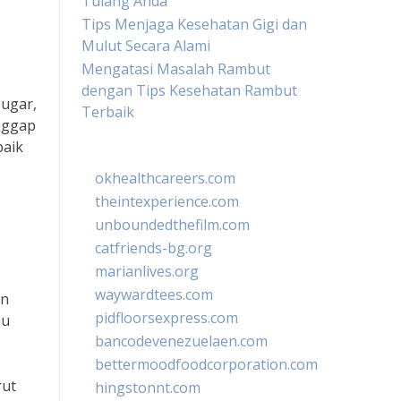
Tulang Anda
Tips Menjaga Kesehatan Gigi dan
Mulut Secara Alami
Mengatasi Masalah Rambut
dengan Tips Kesehatan Rambut
bugar,
Terbaik
anggap
baik
okhealthcareers.com
theintexperience.com
unboundedthefilm.com
catfriends-bg.org
marianlives.org
waywardtees.com
an
pidfloorsexpress.com
au
bancodevenezuelaen.com
bettermoodfoodcorporation.com
rut
hingstonnt.com