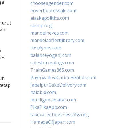
ga
chooseagender.com
hoverboardssale.com
alaskapolitics.com
nurut
stsmp.org
kan
manoelneves.com
mandelaeffectlibrary.com
roselynns.com
p
balanceyoganj.com
ses
salesforceblogs.com
TrainGames365.com
BaytownEvaCationRentals.com
buh
JabalpurCakeDelivery.com
tetap
halobjd.com
intelligenceqatar.com
PikaPikaApp.com
takecareofbusinessdfw.org
HamadaOfJapan.com