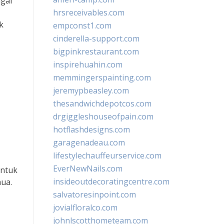
agai
hrsreceivables.com
k
empconst1.com
cinderella-support.com
bigpinkrestaurant.com
inspirehuahin.com
memmingerspainting.com
jeremypbeasley.com
thesandwichdepotcos.com
drgiggleshouseofpain.com
hotflashdesigns.com
garagenadeau.com
lifestylechauffeurservice.com
EverNewNails.com
untuk
insideoutdecoratingcentre.com
mua.
salvatoresinpoint.com
jovialfloralco.com
johnlscotthometeam.com