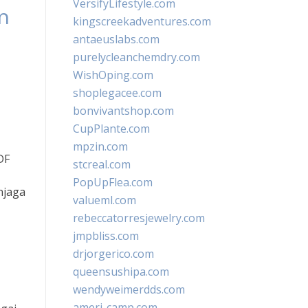
VersifyLifestyle.com
m
kingscreekadventures.com
antaeuslabs.com
purelycleanchemdry.com
WishOping.com
shoplegacee.com
bonvivantshop.com
CupPlante.com
mpzin.com
DF
stcreal.com
PopUpFlea.com
njaga
valueml.com
rebeccatorresjewelry.com
jmpbliss.com
drjorgerico.com
queensushipa.com
wendyweimerdds.com
ameri-camp.com