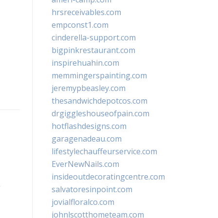
hrsreceivables.com
empconst1.com
cinderella-support.com
bigpinkrestaurant.com
inspirehuahin.com
memmingerspainting.com
jeremypbeasley.com
thesandwichdepotcos.com
drgiggleshouseofpain.com
hotflashdesigns.com
garagenadeau.com
lifestylechauffeurservice.com
EverNewNails.com
insideoutdecoratingcentre.com
g
salvatoresinpoint.com
jovialfloralco.com
johnlscotthometeam.com