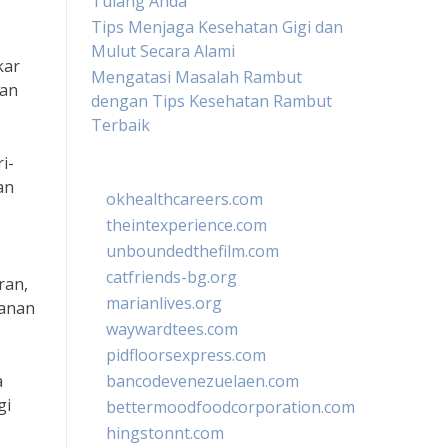
Tulang Anda
Tips Menjaga Kesehatan Gigi dan
Mulut Secara Alami
kar
Mengatasi Masalah Rambut
tan
dengan Tips Kesehatan Rambut
Terbaik
i-
an
okhealthcareers.com
theintexperience.com
unboundedthefilm.com
catfriends-bg.org
ran,
marianlives.org
kanan
waywardtees.com
pidfloorsexpress.com
a
bancodevenezuelaen.com
gi
bettermoodfoodcorporation.com
hingstonnt.com