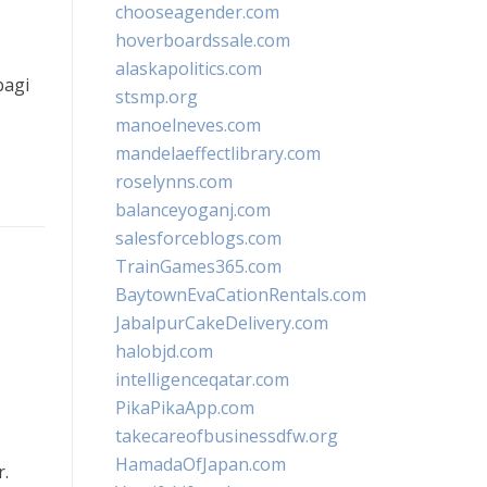
chooseagender.com
hoverboardssale.com
alaskapolitics.com
bagi
stsmp.org
manoelneves.com
mandelaeffectlibrary.com
roselynns.com
balanceyoganj.com
salesforceblogs.com
TrainGames365.com
BaytownEvaCationRentals.com
JabalpurCakeDelivery.com
halobjd.com
intelligenceqatar.com
PikaPikaApp.com
takecareofbusinessdfw.org
HamadaOfJapan.com
r.