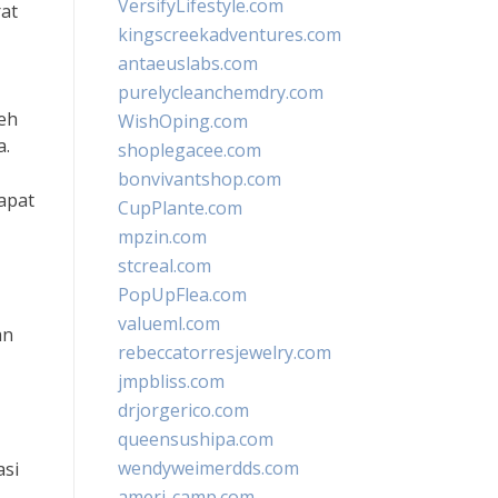
VersifyLifestyle.com
rat
kingscreekadventures.com
antaeuslabs.com
purelycleanchemdry.com
leh
WishOping.com
a.
shoplegacee.com
bonvivantshop.com
apat
CupPlante.com
mpzin.com
stcreal.com
PopUpFlea.com
valueml.com
an
rebeccatorresjewelry.com
jmpbliss.com
drjorgerico.com
queensushipa.com
wendyweimerdds.com
asi
ameri-camp.com