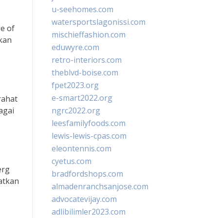
u-seehomes.com
watersportslagonissi.com
e of
mischieffashion.com
ikan
eduwyre.com
retro-interiors.com
theblvd-boise.com
fpet2023.org
e-smart2022.org
rahat
agai
ngrc2022.org
leesfamilyfoods.com
lewis-lewis-cpas.com
eleontennis.com
cyetus.com
erg
bradfordshops.com
katkan
almadenranchsanjose.com
advocatevijay.com
adlibilimler2023.com